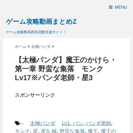
MENU
ゲーム攻略動画まとめZ
ゲーム攻略動画再生回数支援サイト！
ホーム
>
太極パンダ
>
【太極パンダ】魔王のかけら・
第一章 野蛮な集落 モンク
Lv17※パンダ老師・星3
スポンサーリンク
-
太極パンダ
Lv1
,
パン
,
パンダ老師
,
モンク
,
星
,
星3
,
極
,
野蛮な集落
,
魔王
,
魔王の