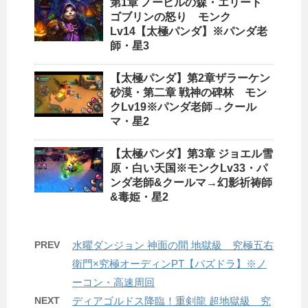
第1章 ノービルの森・エリート
ゴブリンの怒り モンク
Lv14【太極パンダ】※パンダ老
師・星3
【太極パンダ】第2章ザラーケン
砂漠・第二章 戦神の碑林 モン
クLv19※パンダ老師→クール
マ・星2
【太極パンダ】第3章 ジョエル雪
原・白い天国※モンクLv33・パ
ンダ老師&クールマ→幻影祈祷師
&毒姫・星2
PREV
水曜ダンジョン 神面の間 地獄級 究極五右
衛門×究極オーディンPT【パズドラ】※ノ
ーコン・高速周回
NEXT
ディアゴルドス降臨！重剣龍 超地獄級 究