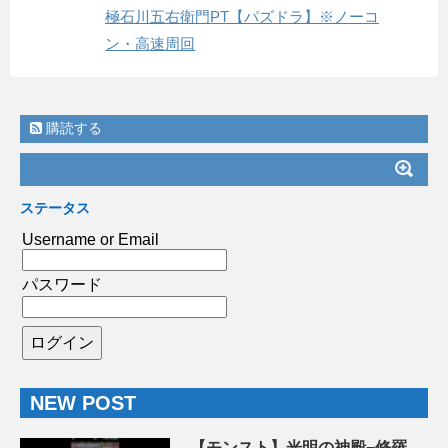
極石川五右衛門PT【パズドラ】※ノーコ
ン・高速周回
購読する
ステータス
Username or Email
パスワード
NEW POST
【モンスト】光明の神殿−修羅