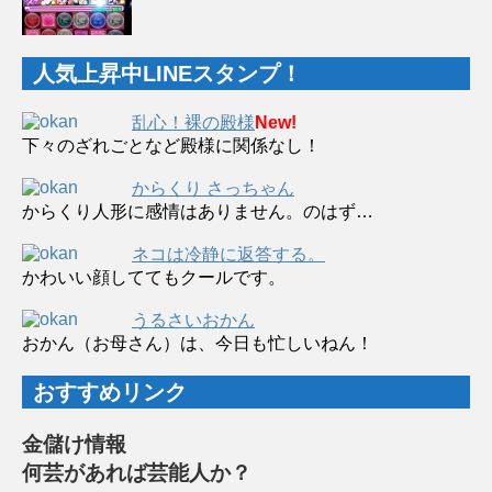
人気上昇中LINEスタンプ！
乱心！裸の殿様
New!
下々のざれごとなど殿様に関係なし！
からくり さっちゃん
からくり人形に感情はありません。のはず…
ネコは冷静に返答する。
かわいい顔しててもクールです。
うるさいおかん
おかん（お母さん）は、今日も忙しいねん！
おすすめリンク
金儲け情報
何芸があれば芸能人か？