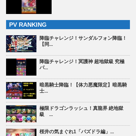
PV RANKING
降臨チャレンジ！サンダルフォン降臨！
【同...
降臨チャレンジ！冥護神 超地獄級 究極
パ...
暗黒騎士降臨！【体力悪魔限定】暗黒騎
士...
極限ドラゴンラッシュ！真龍界 絶地獄
級 ...
桜井の気まぐれ1「パズドラ編」...