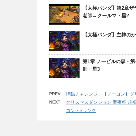
【太極パンダ】第2章サ
老師→クールマ・星2
【太極パンダ】主神のか
第1章 ノービルの森・第
師・星3
PREV
降臨チャレンジ！【ノーコン】グ
NEXT
クリスマスダンジョン 聖夜祭 超
コン・Sランク