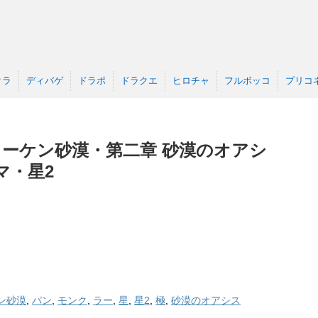
クラ
ディバゲ
ドラポ
ドラクエ
ヒロチャ
フルボッコ
プリコ
ラーケン砂漠・第二章 砂漠のオアシ
マ・星2
ン砂漠
,
パン
,
モンク
,
ラー
,
星
,
星2
,
極
,
砂漠のオアシス