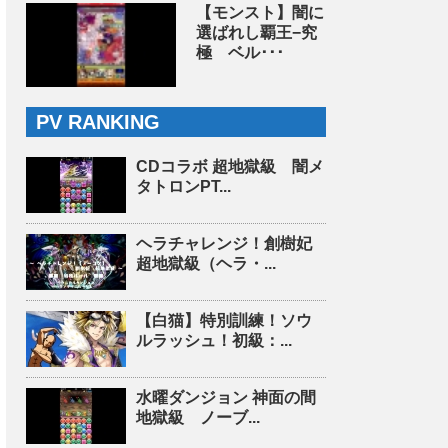
【モンスト】闇に
選ばれし覇王−究
極 ベル･･･
PV RANKING
CDコラボ 超地獄級 闇メ
タトロンPT...
ヘラチャレンジ！創樹妃
超地獄級（ヘラ・...
【白猫】特別訓練！ソウ
ルラッシュ！初級：...
水曜ダンジョン 神面の間
地獄級 ノーブ...