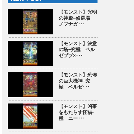
【モンスト】光明
の神殿−修羅場
ノブナガ･･･
【モンスト】決意
の塔−究極 ベル
ゼブブ×･･･
【モンスト】恐怖
の巨大機神−究
極 ベルゼ･･･
【モンスト】凶事
をもたらす怪猫-
極 ニー･･･