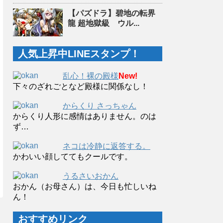
【パズドラ】碧地の転界
龍 超地獄級 ウル...
人気上昇中LINEスタンプ！
乱心！裸の殿様
New!
下々のざれごとなど殿様に関係なし！
からくり さっちゃん
からくり人形に感情はありません。のは
ず…
ネコは冷静に返答する。
かわいい顔しててもクールです。
うるさいおかん
おかん（お母さん）は、今日も忙しいね
ん！
おすすめリンク