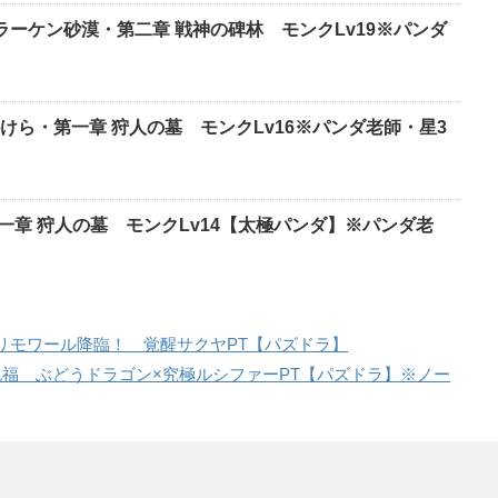
゙ラーケン砂漠・第二章 戦神の碑林 モンクLv19※パンダ
けら・第一章 狩人の墓 モンクLv16※パンダ老師・星3
一章 狩人の墓 モンクLv14【太極パンダ】※パンダ老
リモワール降臨！ 覚醒サクヤPT【パズドラ】
祝福 ぶどうドラゴン×究極ルシファーPT【パズドラ】※ノー