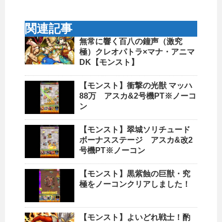
関連記事
無常に響く百八の鐘声（激究
極）クレオパトラ×マナ・アニマ
DK【モンスト】
【モンスト】衝撃の光獣 マッハ
88万 アスカ&2号機PT※ノーコ
ン
【モンスト】翠城ソリチュード
ボーナスステージ アスカ&改2
号機PT※ノーコン
【モンスト】黒紫蝕の巨獣・究
極をノーコンクリアしました！
【モンスト】よいどれ戦士！酌