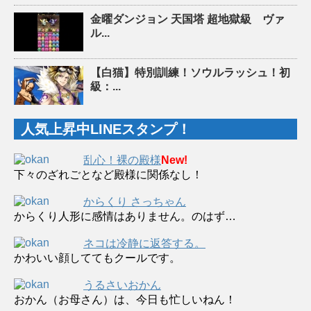
金曜ダンジョン 天国塔 超地獄級 ヴァ
ル...
【白猫】特別訓練！ソウルラッシュ！初
級：...
人気上昇中LINEスタンプ！
乱心！裸の殿様
New!
下々のざれごとなど殿様に関係なし！
からくり さっちゃん
からくり人形に感情はありません。のはず…
ネコは冷静に返答する。
かわいい顔しててもクールです。
うるさいおかん
おかん（お母さん）は、今日も忙しいねん！