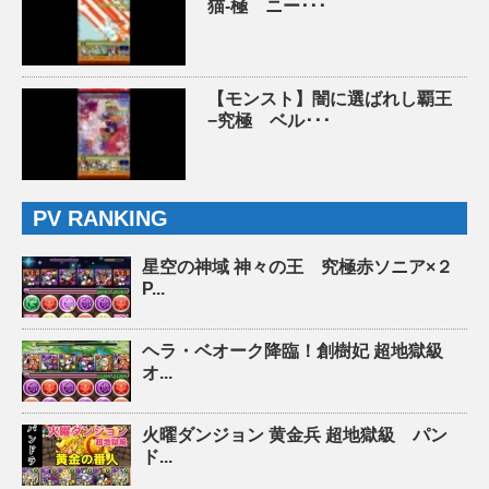
猫-極 ニー･･･
【モンスト】闇に選ばれし覇王
−究極 ベル･･･
PV RANKING
星空の神域 神々の王 究極赤ソニア×２
P...
ヘラ・ベオーク降臨！創樹妃 超地獄級
オ...
火曜ダンジョン 黄金兵 超地獄級 パン
ド...