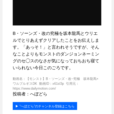
B・ソーンズ・改の究極を坂本龍馬とウリエ
ルでとりあえずクリアしたことをお伝えしま
す。「あっそ！」と言われそうですが、そん
なことよりもモンストのダンジョンネーミン
グのセ◯スのなさが気になっておちおち寝て
いられない今日このごろです。
動画名：【モンスト】B・ソーンズ・改−究極 坂本龍馬×
ワルプルギスDK 動画ID：x61sl3p 引用元：
https://www.dailymotion.com/
投稿者：へぼどら
▶︎ “へぼどら”のチャンネル登録はこちら