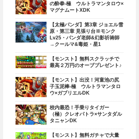
の酔拳-極 ウルトラマンタロウ×
マグナムートXDK
【太極パンダ】第3章 ジョエル雪
原・第三章 見張り台※モンク
Lv25・パンダ老師&幻影祈祷師
→クールマ&毒姫・星1
【モンスト】無料スクラッチで
最高２万円のオーブプレゼント♪
【モンスト】出没！河童池の尻
子玉泥棒-極 ウルトラマンタロ
ウ×ガブリエルDK
校内最恐！手乗りタイガー
（極）クレオパトラ×サンタダル
タニャンDK
【モンスト】無料ガチャで大量