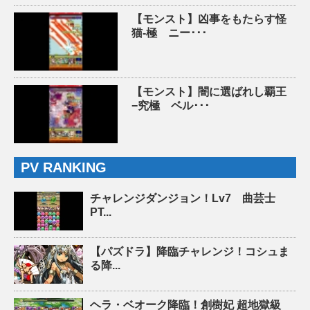
【モンスト】凶事をもたらす怪
猫-極 ニー･･･
【モンスト】闇に選ばれし覇王
−究極 ベル･･･
PV RANKING
チャレンジダンジョン！Lv7 曲芸士
PT...
【パズドラ】降臨チャレンジ！コシュま
る降...
ヘラ・ベオーク降臨！創樹妃 超地獄級