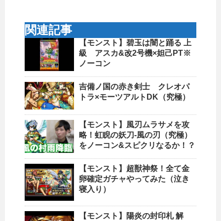
関連記事
【モンスト】碧玉は闇と踊る 上
級 アスカ&改2号機×妲己PT※
ノーコン
吉備ノ国の赤き剣士 クレオパ
トラ×モーツアルトDK（究極）
【モンスト】風刃ムラサメを攻
略！虹睨の妖刀-風の刃（究極）
をノーコン&スピクリなるか！？
【モンスト】超獣神祭！全て金
卵確定ガチャやってみた（泣き
寝入り）
【モンスト】陽炎の封印札 解