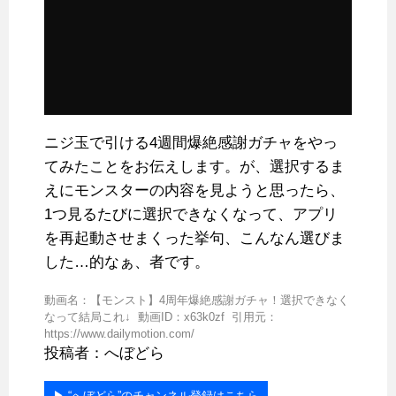
ニジ玉で引ける4週間爆絶感謝ガチャをやっ
てみたことをお伝えします。が、選択するま
えにモンスターの内容を見ようと思ったら、
1つ見るたびに選択できなくなって、アプリ
を再起動させまくった挙句、こんなん選びま
した…的なぁ、者です。
動画名：【モンスト】4周年爆絶感謝ガチャ！選択できなく
なって結局これ↓ 動画ID：x63k0zf 引用元：
https://www.dailymotion.com/
投稿者：へぼどら
▶︎ “へぼどら”のチャンネル登録はこちら