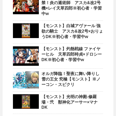
禁！炎の遁術師 アスカ&改2号
機×レイ天草四郎※初心者・学習
中w
【モンスト】白城アヴァール 強
欲の騎士 アスカ&改2号×おりょ
うDK※初心者・学習中w
【モンスト】灼熱戦線 ファイヤ
ーヒル 天草四郎時貞×ドロシー
DK※初心者・学習中w
オルガ降臨！聖夜に舞い降りし
雪の王女 究極【モンスト】※ノ
ーコン・スピクリ
【モンスト】光明の神殿-修羅
場・弐 獣神化アーサー×マナ
DK