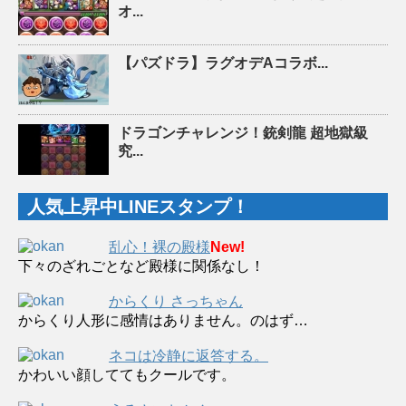
オ...
【パズドラ】ラグオデAコラボ...
ドラゴンチャレンジ！銃剣龍 超地獄級
究...
人気上昇中LINEスタンプ！
乱心！裸の殿様
New!
下々のざれごとなど殿様に関係なし！
からくり さっちゃん
からくり人形に感情はありません。のはず…
ネコは冷静に返答する。
かわいい顔しててもクールです。