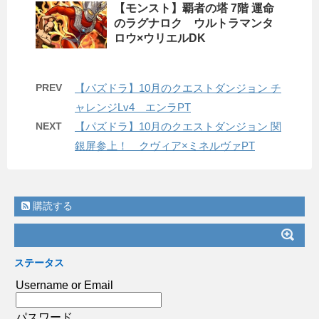
【モンスト】覇者の塔 7階 運命
のラグナロク ウルトラマンタ
ロウ×ウリエルDK
PREV
【パズドラ】10月のクエストダンジョン チ
ャレンジLv4 エンラPT
NEXT
【パズドラ】10月のクエストダンジョン 関
銀屏参上！ クヴィア×ミネルヴァPT
購読する
ステータス
Username or Email
パスワード