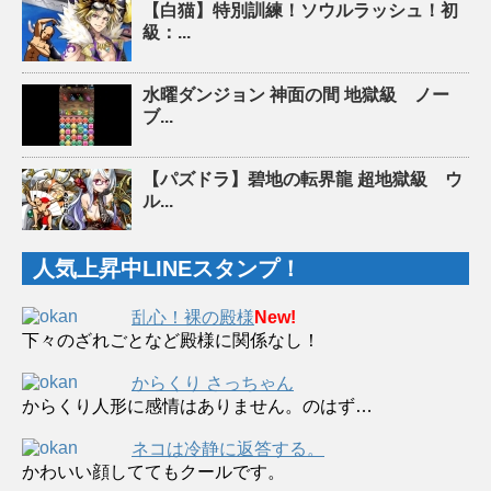
【白猫】特別訓練！ソウルラッシュ！初
級：...
水曜ダンジョン 神面の間 地獄級 ノー
ブ...
【パズドラ】碧地の転界龍 超地獄級 ウ
ル...
人気上昇中LINEスタンプ！
乱心！裸の殿様
New!
下々のざれごとなど殿様に関係なし！
からくり さっちゃん
からくり人形に感情はありません。のはず…
ネコは冷静に返答する。
かわいい顔しててもクールです。