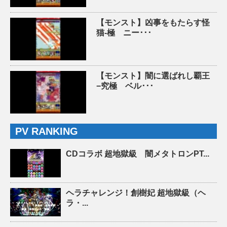
【モンスト】凶事をもたらす怪
猫-極 ニー･･･
【モンスト】闇に選ばれし覇王
−究極 ベル･･･
PV RANKING
CDコラボ 超地獄級 闇メタトロンPT...
ヘラチャレンジ！創樹妃 超地獄級（ヘ
ラ・...