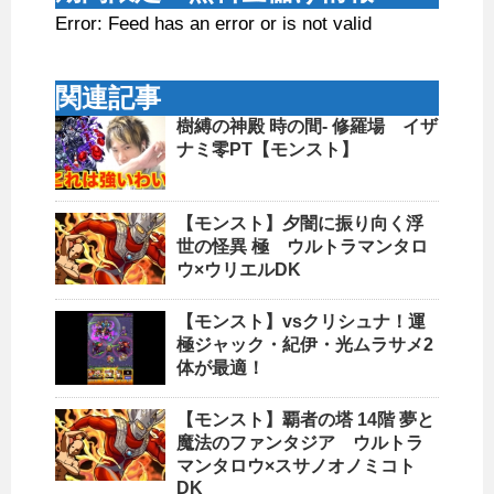
Error: Feed has an error or is not valid
関連記事
樹縛の神殿 時の間- 修羅場 イザ
ナミ零PT【モンスト】
【モンスト】夕闇に振り向く浮
世の怪異 極 ウルトラマンタロ
ウ×ウリエルDK
【モンスト】vsクリシュナ！運
極ジャック・紀伊・光ムラサメ2
体が最適！
【モンスト】覇者の塔 14階 夢と
魔法のファンタジア ウルトラ
マンタロウ×スサノオノミコト
DK