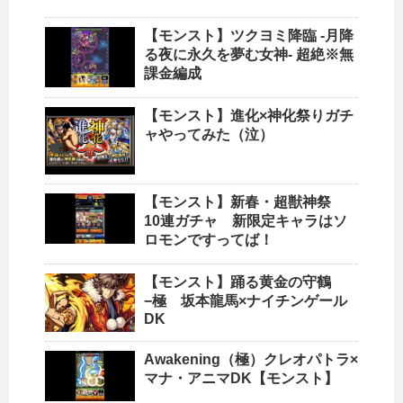
【モンスト】ツクヨミ降臨 -月降
る夜に永久を夢む女神- 超絶※無
課金編成
【モンスト】進化×神化祭りガチ
ャやってみた（泣）
【モンスト】新春・超獣神祭
10連ガチャ 新限定キャラはソ
ロモンですってば！
【モンスト】踊る黄金の守鶴
−極 坂本龍馬×ナイチンゲール
DK
Awakening（極）クレオパトラ×
マナ・アニマDK【モンスト】