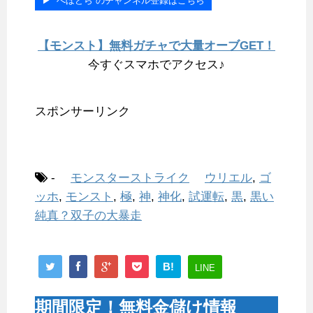
▶︎ “へぼどら”のチャンネル登録はこちら
【モンスト】無料ガチャで大量オーブGET！
今すぐスマホでアクセス♪
スポンサーリンク
-
モンスターストライク
ウリエル
,
ゴ
ッホ
,
モンスト
,
極
,
神
,
神化
,
試運転
,
黒
,
黒い
純真？双子の大暴走
B!
LINE
期間限定！無料金儲け情報