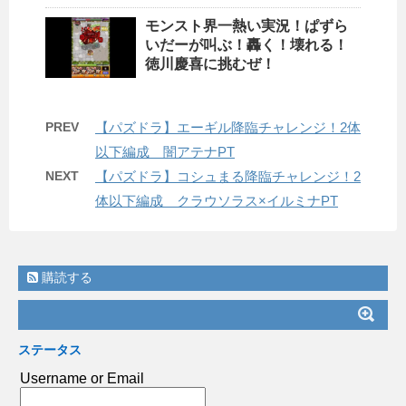
モンスト界一熱い実況！ぱずら
いだーが叫ぶ！轟く！壊れる！
徳川慶喜に挑むぜ！
PREV
【パズドラ】エーギル降臨チャレンジ！2体
以下編成 闇アテナPT
NEXT
【パズドラ】コシュまる降臨チャレンジ！2
体以下編成 クラウソラス×イルミナPT
購読する
ステータス
Username or Email