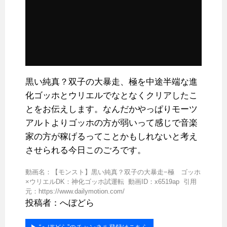
黒い純真？双子の大暴走、極を中途半端な進
化ゴッホとウリエルでなとなくクリアしたこ
とをお伝えします。なんだかやっぱりモーツ
アルトよりゴッホの方が弱いって感じで音楽
家の方が稼げるってことかもしれないと考え
させられる今日このごろです。
動画名：【モンスト】黒い純真？双子の大暴走−極 ゴッホ
×ウリエルDK：神化ゴッホ試運転 動画ID：x6519ap 引用
元：https://www.dailymotion.com/
投稿者：へぼどら