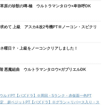
草原の珍獣の噂-極 ウルトラマンタロウ×卑弥呼DK
求めて 上級 アスカ&改2号機PT※ノーコン・スピクリ
ネ曜日？・上級をノーコンクリアしました！
8階 悪魔組曲 ウルトラマンタロウ×ガブリエルDK
ウルドPT【パズドラ】※周回・Sランク・赤仮面一色PT
色限定 超ベジットPT【パズドラ】※グラン＝リバース入り・ス