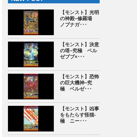
【モンスト】光明
の神殿−修羅場
ノブナガ･･･
【モンスト】決意
の塔−究極 ベル
ゼブブ×･･･
【モンスト】恐怖
の巨大機神−究
極 ベルゼ･･･
【モンスト】凶事
をもたらす怪猫-
極 ニー･･･