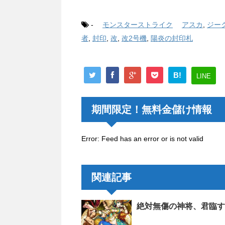
-
モンスターストライク
アスカ
,
ジー
者
,
封印
,
改
,
改2号機
,
陽炎の封印札
B!
LINE
期間限定！無料金儲け情報
Error: Feed has an error or is not valid
関連記事
絶対無傷の神将、君臨す