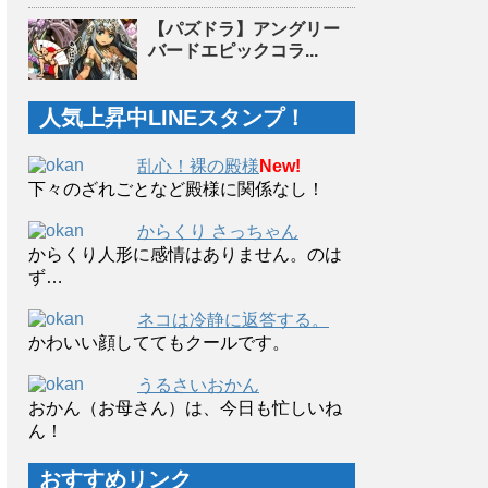
【パズドラ】アングリー
バードエピックコラ...
人気上昇中LINEスタンプ！
乱心！裸の殿様
New!
下々のざれごとなど殿様に関係なし！
からくり さっちゃん
からくり人形に感情はありません。のは
ず…
ネコは冷静に返答する。
かわいい顔しててもクールです。
うるさいおかん
おかん（お母さん）は、今日も忙しいね
ん！
おすすめリンク