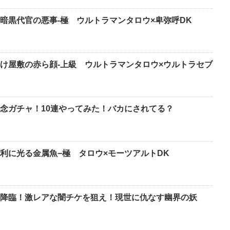
暗黒代官の悪事-極 ウルトラマンタロウ×卑弥呼DK
け屋敷の赤ら顔-上級 ウルトラマンタロウ×ウルトラセブ
念ガチャ！10連やってみた！バカにされてる？
利に光る金属魚−極 タロウ×モーツアルトDK
降臨！激レアな闇チケを狙え！現世に仇なす幽界の妖