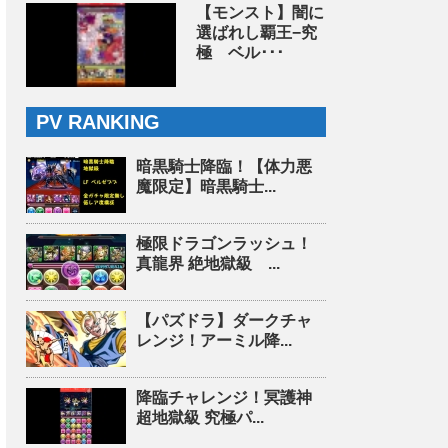
【モンスト】闇に
選ばれし覇王−究
極 ベル･･･
PV RANKING
暗黒騎士降臨！【体力悪
魔限定】暗黒騎士...
極限ドラゴンラッシュ！
真龍界 絶地獄級 ...
【パズドラ】ダークチャ
レンジ！アーミル降...
降臨チャレンジ！冥護神
超地獄級 究極パ...