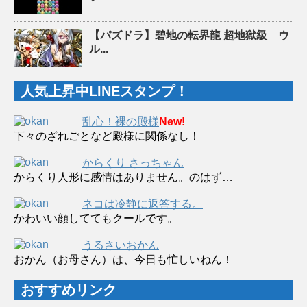
【パズドラ】碧地の転界龍 超地獄級 ウ
ル...
人気上昇中LINEスタンプ！
乱心！裸の殿様
New!
下々のざれごとなど殿様に関係なし！
からくり さっちゃん
からくり人形に感情はありません。のはず…
ネコは冷静に返答する。
かわいい顔しててもクールです。
うるさいおかん
おかん（お母さん）は、今日も忙しいねん！
おすすめリンク