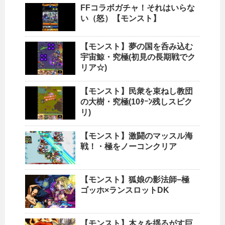
FFコラボガチャ！それはいらな
い（怒）【モンスト】
【モンスト】夢の国を呑み込む
宇宙鯨・究極(初見の長期戦でク
リア☆)
【モンスト】民衆を束ねし教団
の大樹・究極(10ﾀｰﾝ残しスピク
リ)
【モンスト】激闘のマッスル海
戦！・極をノーコンクリア
【モンスト】狐娘の影法師−極
ゴッホ×ランスロットDK
【モンスト】木々を揺るがす巨