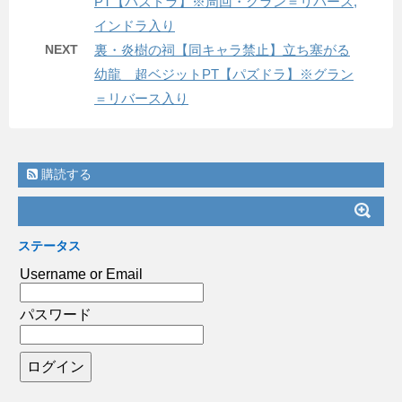
PT【パズドラ】※周回・グラン＝リバース,
インドラ入り
NEXT
裏・炎樹の祠【同キャラ禁止】立ち塞がる
幼龍 超ベジットPT【パズドラ】※グラン
＝リバース入り
購読する
ステータス
Username or Email
パスワード