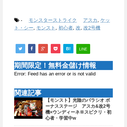
-
モンスターストライク
アスカ
,
ケッ
ト・シー
,
モンスト
,
初心者
,
改
,
改2号機
B!
LINE
期間限定！無料金儲け情報
Error: Feed has an error or is not valid
関連記事
【モンスト】光陰のパラシオ ボ
ーナスステージ アスカ&改2号
機×ウンディーネ※スピクリ・初
心者・学習中w