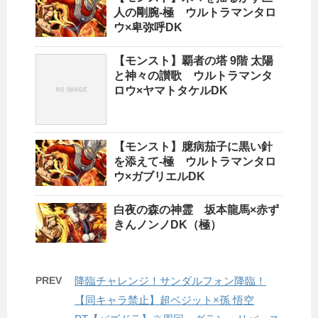
人の剛腕-極 ウルトラマンタロ
ウ×卑弥呼DK
【モンスト】覇者の塔 9階 太陽
と神々の讃歌 ウルトラマンタ
ロウ×ヤマトタケルDK
【モンスト】臆病茄子に黒い針
を添えて-極 ウルトラマンタロ
ウ×ガブリエルDK
白夜の森の神霊 坂本龍馬×赤ず
きんノンノDK（極）
PREV
降臨チャレンジ！サンダルフォン降臨！
【同キャラ禁止】超ベジット×孫 悟空