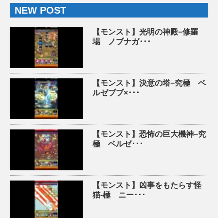
NEW POST
【モンスト】光明の神殿−修羅
場 ノブナガ･･･
【モンスト】決意の塔−究極 ベ
ルゼブブ×･･･
【モンスト】恐怖の巨大機神−究
極 ベルゼ･･･
【モンスト】凶事をもたらす怪
猫-極 ニー･･･