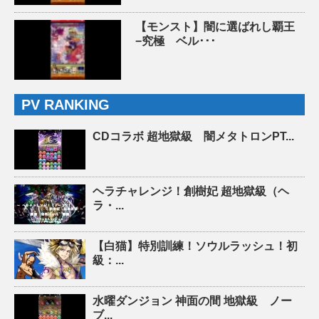
【モンスト】闇に選ばれし覇王
−究極 ベル･･･
PV RANKING
CDコラボ 超地獄級 闇メタトロンPT...
ヘラチャレンジ！創樹妃 超地獄級（ヘ
ラ・...
【白猫】特別訓練！ソウルラッシュ！初
級：...
水曜ダンジョン 神面の間 地獄級 ノー
ブ...