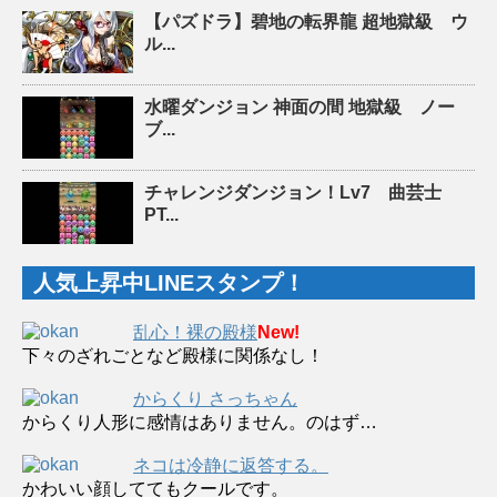
【パズドラ】碧地の転界龍 超地獄級 ウ
ル...
水曜ダンジョン 神面の間 地獄級 ノー
ブ...
チャレンジダンジョン！Lv7 曲芸士
PT...
人気上昇中LINEスタンプ！
乱心！裸の殿様
New!
下々のざれごとなど殿様に関係なし！
からくり さっちゃん
からくり人形に感情はありません。のはず…
ネコは冷静に返答する。
かわいい顔しててもクールです。