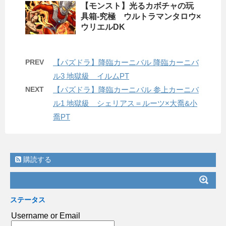
【モンスト】光るカボチャの玩
具箱-究極 ウルトラマンタロウ×
ウリエルDK
PREV
【パズドラ】降臨カーニバル 降臨カーニバ
ル3 地獄級 イルムPT
NEXT
【パズドラ】降臨カーニバル 参上カーニバ
ル1 地獄級 シェリアス＝ルーツ×大喬&小
喬PT
購読する
ステータス
Username or Email