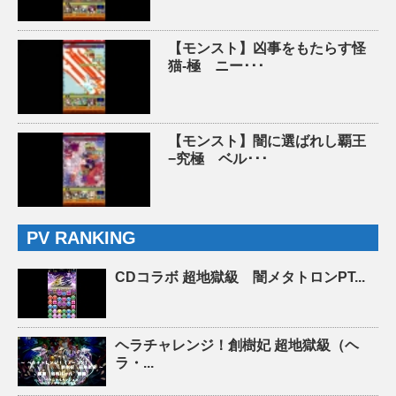
【モンスト】凶事をもたらす怪
猫-極 ニー･･･
【モンスト】闇に選ばれし覇王
−究極 ベル･･･
PV RANKING
CDコラボ 超地獄級 闇メタトロンPT...
ヘラチャレンジ！創樹妃 超地獄級（ヘ
ラ・...