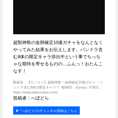
超獣神祭の金卵確定10連ガチャをなんとなく
やってみた結果をお伝えします。パンドラ含
む8体の限定キャラ排出中という事でちっち
ゃな期待を寄せるものの…ふんっ！おたんこ
なす！
動画名：【モンスト】超獣神祭！金卵確定10連ガチャ・パ
ンドラ含む8体の限定キャラ？ 動画ID：x5ywyij 引用元：
https://www.dailymotion.com/
投稿者：へぼどら
▶︎ “へぼどら”のチャンネル登録はこちら