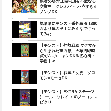
覇者の塔 地上階−13階 不滅なる
交響曲 クレオパトラ×赤ずきん
ノンノDK
気ままにモンスト番外編･9 1800
万より亀の甲？にみんなで行っ
てみた
【モンスト】灼熱戦線 マグマか
ら生まれた重力獣 天草四郎時
貞×ダルタニャンDK※初心者・
学習中w
【モンスト】戦国の女虎 ソロ
モン×モーセDK
【モンスト】EXTRA ステージ
(エール・ソレイユ X)ノーコンス
ピクリ