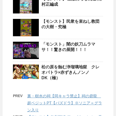
村正編成
【モンスト】民衆を束ねし教団
の大樹・究極
「モンスト」闇の妖刀ムラマ
サ！！驚きの展開！！！
松の原を蝕む浄瑠璃地獄 クレ
オパトラ×赤ずきんノンノ
DK（極）
PREV
裏・樹水の祠【同キャラ禁止】祠の砦龍
超ベジットPT【パズドラ】※ソニア＝グラ
ン入り