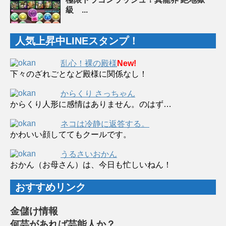
級 ...
人気上昇中LINEスタンプ！
乱心！裸の殿様
New!
下々のざれごとなど殿様に関係なし！
からくり さっちゃん
からくり人形に感情はありません。のはず…
ネコは冷静に返答する。
かわいい顔しててもクールです。
うるさいおかん
おかん（お母さん）は、今日も忙しいねん！
おすすめリンク
金儲け情報
何芸があれば芸能人か？