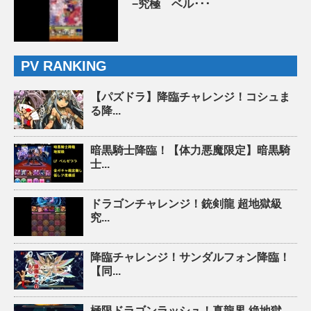
−究極 ベル･･･
PV RANKING
【パズドラ】降臨チャレンジ！コシュま
る降...
暗黒騎士降臨！【体力悪魔限定】暗黒騎
士...
ドラゴンチャレンジ！銃剣龍 超地獄級
究...
降臨チャレンジ！サンダルフォン降臨！
【同...
極限ドラゴンラッシュ！真龍界 絶地獄