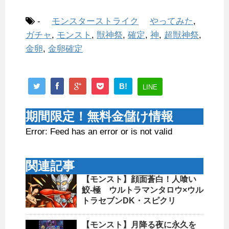
-
モンスターストライク
やってみた
,
ガチャ
,
モンスト
,
獣神祭
,
確定
,
神
,
超獣神祭
,
金卵
,
金卵確定
B!
LINE
期間限定！無料金儲け情報
Error: Feed has an error or is not valid
関連記事
【モンスト】顔面蒼白！人喰い
鮫-極 ウルトラマンタロウ×ウル
トラセブンDK・スピクリ
【モンスト】月降る夜に永久を