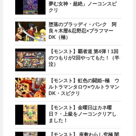
夢む女神・超絶」ノーコンスピ
クリ
堕落のブラッディ・パンク 阿
良々木暦&忍野忍×ブラフマー
DK（極）
【モンスト】覇者道 第4弾！1回
のつもりが2回やってもた！（半
泣）
【モンスト】虹色の闘姫−極 ウ
ルトラマンタロウ×ウルトラマン
DK・スピクリ
【モンスト】金曜日はカネ曜
日？・上級をノーコンクリアし
ました！
【モンスト】 座敷わらし究極 闇