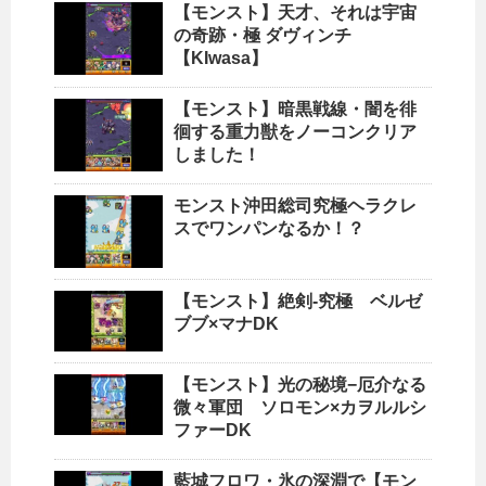
【モンスト】天才、それは宇宙
の奇跡・極 ダヴィンチ
【KIwasa】
【モンスト】暗黒戦線・闇を徘
徊する重力獣をノーコンクリア
しました！
モンスト沖田総司究極ヘラクレ
スでワンパンなるか！？
【モンスト】絶剣-究極 ベルゼ
ブブ×マナDK
【モンスト】光の秘境−厄介なる
微々軍団 ソロモン×カヲルルシ
ファーDK
藍城フロワ・氷の深淵で【モン