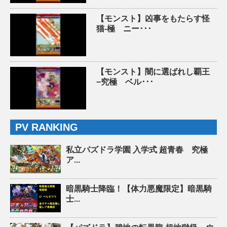
【モンスト】凶事をもたらす怪
猫-極 ニー･･･
【モンスト】闇に選ばれし覇王
−究極 ベル･･･
PV RANKING
私立パズドラ学園 入学式 超青春 究極
ア...
暗黒騎士降臨！【体力悪魔限定】暗黒騎
士...