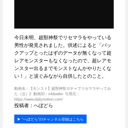
今日未明、超獣神祭でリセマラをやっている
男性が発見されました。供述によると「バッ
クアップとったはずのデータが無くなって超
レアモンスターもなくなったので、超レアモ
ンスター出るまでモンストなんかやりたくな
い！」と涙ぐみながら自供したとのこと。
動画名：【モンスト】超獣神祭ガチャでリセマラやってみ
た（泣）2 動画ID：x4duwbn 引用元：
https://www.dailymotion.com/
投稿者：へぼどら
▶︎ “へぼどら”のチャンネル登録はこちら