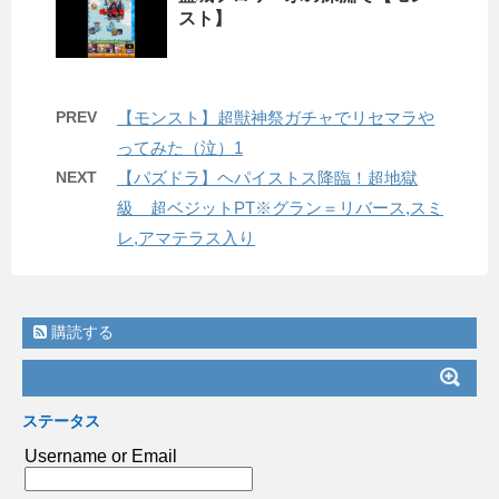
スト】
PREV
【モンスト】超獣神祭ガチャでリセマラや
ってみた（泣）1
NEXT
【パズドラ】ヘパイストス降臨！超地獄
級 超ベジットPT※グラン＝リバース,スミ
レ,アマテラス入り
購読する
ステータス
Username or Email