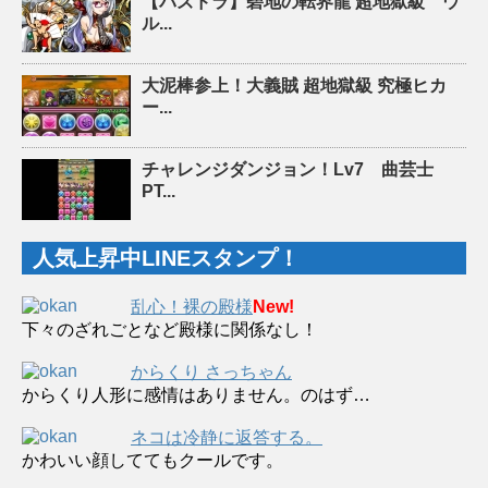
【パズドラ】碧地の転界龍 超地獄級 ウ
ル...
大泥棒参上！大義賊 超地獄級 究極ヒカ
ー...
チャレンジダンジョン！Lv7 曲芸士
PT...
人気上昇中LINEスタンプ！
乱心！裸の殿様
New!
下々のざれごとなど殿様に関係なし！
からくり さっちゃん
からくり人形に感情はありません。のはず…
ネコは冷静に返答する。
かわいい顔しててもクールです。