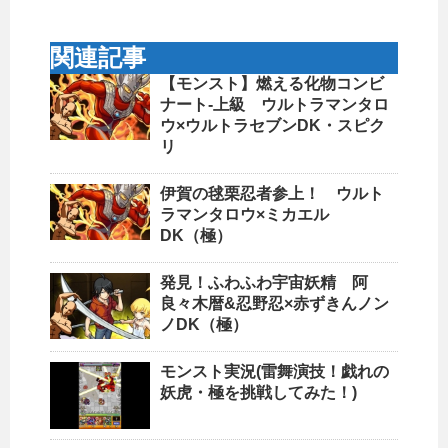
関連記事
【モンスト】燃える化物コンビ
ナート-上級 ウルトラマンタロ
ウ×ウルトラセブンDK・スピク
リ
伊賀の毬栗忍者参上！ ウルト
ラマンタロウ×ミカエル
DK（極）
発見！ふわふわ宇宙妖精 阿
良々木暦&忍野忍×赤ずきんノン
ノDK（極）
モンスト実況(雷舞演技！戯れの
妖虎・極を挑戦してみた！)