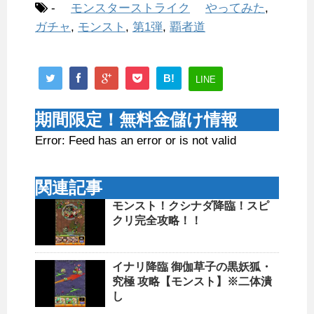
-
モンスターストライク
やってみた
,
ガチャ
,
モンスト
,
第1弾
,
覇者道
B!
LINE
期間限定！無料金儲け情報
Error: Feed has an error or is not valid
関連記事
モンスト！クシナダ降臨！スピ
クリ完全攻略！！
イナリ降臨 御伽草子の黒妖狐・
究極 攻略【モンスト】※二体潰
し