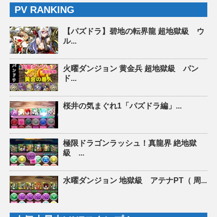
PV RANKING
【パズドラ】碧地の転界龍 超地獄級 ウ
ル...
火曜ダンジョン 黄金兵 超地獄級 パン
ド...
桜井の気まぐれ1「パズドラ編」...
極限ドラゴンラッシュ！真龍界 絶地獄
級 ...
水曜ダンジョン 地獄級 アテナPT（ 周...