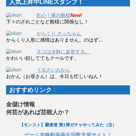
人気上昇中LINEスタンプ！
乱心！裸の殿様
New!
下々のざれごとなど殿様に関係なし！
からくり さっちゃん
からくり人形に感情はありません。のはず…
ネコは冷静に返答する。
かわいい顔しててもクールです。
うるさいおかん
おかん（お母さん）は、今日も忙しいねん！
おすすめリンク
金儲け情報
何芸があれば芸能人か？
【モンスト】覇者道 第1弾ガチャやってみた（泣）
ゲーム攻略動画再生回数支援サイト！