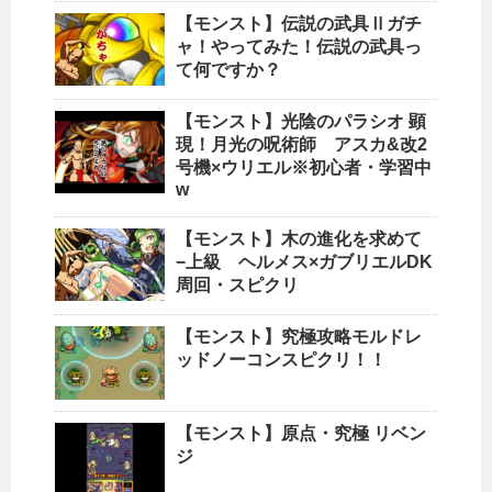
【モンスト】伝説の武具Ⅱガチ
ャ！やってみた！伝説の武具っ
て何ですか？
【モンスト】光陰のパラシオ 顕
現！月光の呪術師 アスカ&改2
号機×ウリエル※初心者・学習中
w
【モンスト】木の進化を求めて
−上級 ヘルメス×ガブリエルDK
周回・スピクリ
【モンスト】究極攻略モルドレ
ッドノーコンスピクリ！！
【モンスト】原点・究極 リベン
ジ