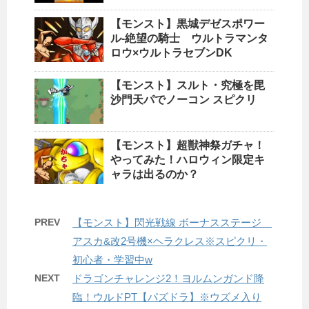
【モンスト】黒城デゼスポワー
ル-絶望の騎士 ウルトラマンタ
ロウ×ウルトラセブンDK
【モンスト】スルト・究極を毘
沙門天パでノーコン スピクリ
【モンスト】超獣神祭ガチャ！
やってみた！ハロウィン限定キ
ャラは出るのか？
PREV
【モンスト】閃光戦線 ボーナスステージ
アスカ&改2号機×ヘラクレス※スピクリ・
初心者・学習中w
NEXT
ドラゴンチャレンジ2！ヨルムンガンド降
臨！ウルドPT【パズドラ】※ウズメ入り