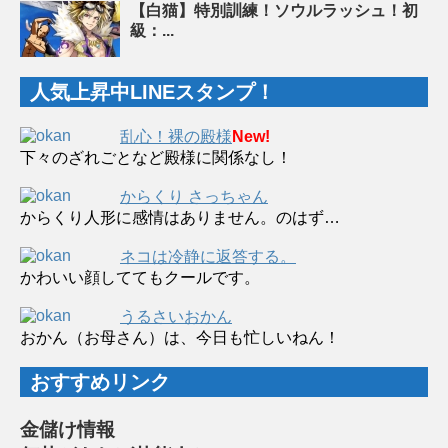
【白猫】特別訓練！ソウルラッシュ！初
級：...
人気上昇中LINEスタンプ！
乱心！裸の殿様
New!
下々のざれごとなど殿様に関係なし！
からくり さっちゃん
からくり人形に感情はありません。のはず…
ネコは冷静に返答する。
かわいい顔しててもクールです。
うるさいおかん
おかん（お母さん）は、今日も忙しいねん！
おすすめリンク
金儲け情報