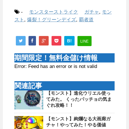
-
モンスターストライク
ガチャ
,
モン
スト
,
爆裂！グリーンデイズ
,
覇者道
B!
LINE
期間限定！無料金儲け情報
Error: Feed has an error or is not valid
関連記事
【モンスト】進化ウリエル使っ
てみた。 くったパッチョの気ま
ぐれ攻略！！
【モンスト】絢爛なる大画廊ガ
チャ！やってみた！やる価値