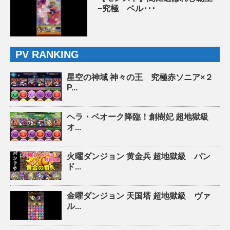
−究極 ベル･･･
PV RANKING
星空の神域 神々の王 究極赤ソニア×２
P...
ヘラ・ベオーク降臨！創樹妃 超地獄級
オ...
火曜ダンジョン 黄金兵 超地獄級 パン
ド...
金曜ダンジョン 天国塔 超地獄級 ヴァ
ル...