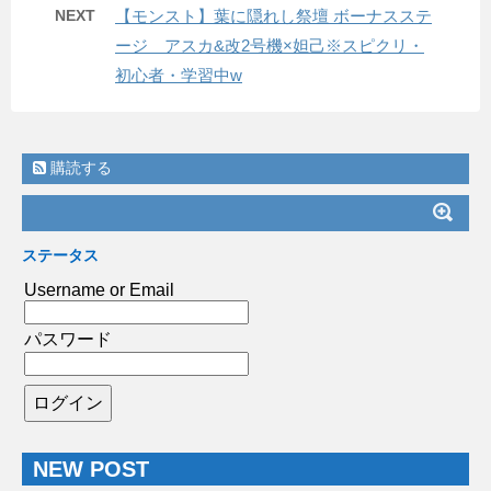
NEXT
【モンスト】葉に隠れし祭壇 ボーナスステ
ージ アスカ&改2号機×妲己※スピクリ・
初心者・学習中w
購読する
ステータス
Username or Email
パスワード
NEW POST