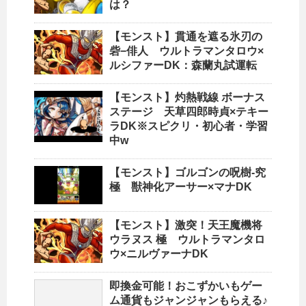
は？
【モンスト】貫通を遮る氷刃の
砦−俳人 ウルトラマンタロウ×
ルシファーDK：森蘭丸試運転
【モンスト】灼熱戦線 ボーナス
ステージ 天草四郎時貞×テキー
ラDK※スピクリ・初心者・学習
中w
【モンスト】ゴルゴンの呪樹-究
極 獣神化アーサー×マナDK
【モンスト】激突！天王魔機将
ウラヌス 極 ウルトラマンタロ
ウ×ニルヴァーナDK
即換金可能！おこずかいもゲー
ム通貨もジャンジャンもらえる♪