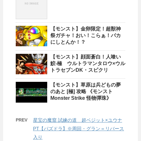
【モンスト】金卵限定！超獣神
祭ガチャ！おい！こらぁ！バカ
にしとんか！？
【モンスト】顔面蒼白！人喰い
鮫-極 ウルトラマンタロウ×ウル
トラセブンDK・スピクリ
【モンスト】草原は兵どもの夢
のあと [極] 攻略 《モンスト
Monster Strike 怪物彈珠》
PREV
星宝の魔窟 試練の道 超ベジット×ユウナ
PT【パズドラ】※周回・グラン＝リバース
入り