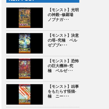
【モンスト】光明
の神殿−修羅場
ノブナガ･･･
【モンスト】決意
の塔−究極 ベル
ゼブブ×･･･
【モンスト】恐怖
の巨大機神−究
極 ベルゼ･･･
【モンスト】凶事
をもたらす怪猫-
極 ニー･･･