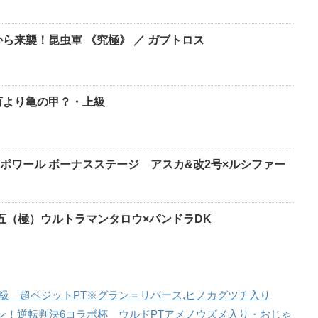
ら来襲！昆虫軍 《究極》 ／ ガブトロス
0万より亀の甲？・上級
ポワール ボーナスステージ アスカ&改2号×ルシファー
五（極）ウルトラマンタロウ×パンドラDK
級 超ベジットPT※グラン＝リバース,ヒノカグツチ入り
ン！逆転判決6コラボ杯 ウルドPTアメノウズメ入り・おじゃ