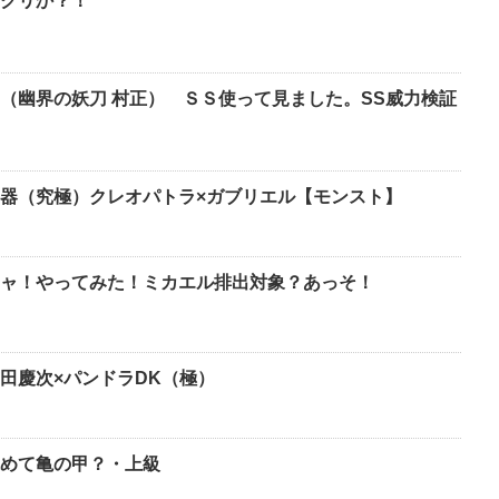
クリか？！
（幽界の妖刀 村正） ＳＳ使って見ました。SS威力検証
器（究極）クレオパトラ×ガブリエル【モンスト】
ャ！やってみた！ミカエル排出対象？あっそ！
田慶次×パンドラDK（極）
めて亀の甲？・上級