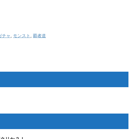
ガチャ
,
モンスト
,
覇者道