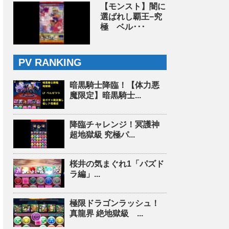
【モンスト】闇に
選ばれし覇王−究
極 ベル･･･
PV RANKING
暗黒騎士降臨！【体力悪
魔限定】暗黒騎士...
降臨チャレンジ！冥護神
超地獄級 究極パ...
桜井の気まぐれ1「パズド
ラ編」...
極限ドラゴンラッシュ！
真龍界 絶地獄級 ...