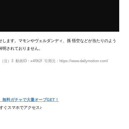
せします。マモンやヴェルダンディ、孫 悟空などが当たりのよう
解明されておりません。
：x4f9t2f 引用元：https://www.dailymotion.com/
】無料ガチャで大量オーブGET！
すぐスマホでアクセス♪