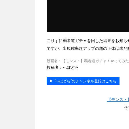
こりずに覇者道ガチャを回した結果をお知ら
ですが、出現確率超アップの超の正体は未だ
動画名：【モンスト】覇者道ガチャ！やってみた（泣）3 動画ID
投稿者：へぼどら
▶︎ “へぼどら”のチャンネル登録はこちら
【モンスト
今