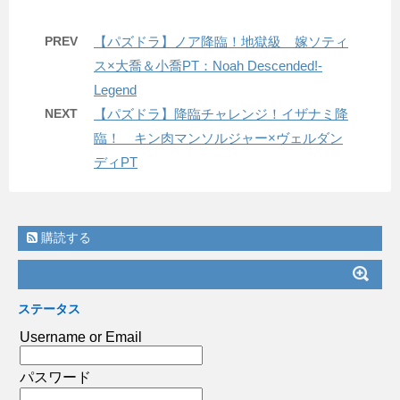
PREV
【パズドラ】ノア降臨！地獄級 嫁ソティ
ス×大喬＆小喬PT：Noah Descended!-
Legend
NEXT
【パズドラ】降臨チャレンジ！イザナミ降
臨！ キン肉マンソルジャー×ヴェルダン
ディPT
購読する
ステータス
Username or Email
パスワード