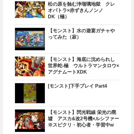
松の原を蝕む浄瑠璃地獄 クレ
オパトラ×赤ずきんノンノ
DK（極）
【モンスト】水の遊宴ガチャや
ってみた（寂）
【モンスト】海底に沈められし
世界蛇-極 ウルトラマンタロウ×
アグナムートXDK
[モンスト]下手プレイ Part4
【モンスト】閃光戦線 栄光の廃
墟 アスカ&改2号機×ルシファー
※スピクリ・初心者・学習中w