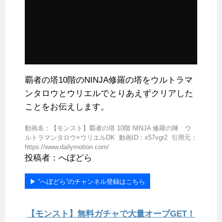
覇者の塔10階のNINJA修羅の塔をウルトラマ
ンタロウとウリエルでとりあえずクリアした
ことをお伝えします。
動画名：【モンスト】覇者の塔 10階 NINJA 修羅の陣 ウ
ルトラマンタロウ×ウリエルDK 動画ID：x57vgr2 引用元：
https://www.dailymotion.com/
投稿者：へぼどら
▶︎ “へぼどら”のチャンネル登録はこちら
【モンスト】無料ガチャで大量オーブGET！