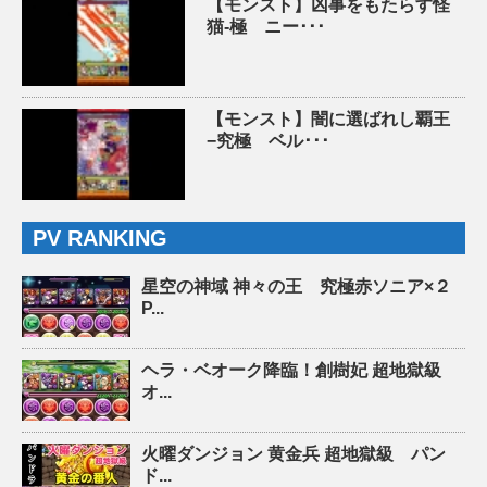
【モンスト】凶事をもたらす怪
猫-極 ニー･･･
【モンスト】闇に選ばれし覇王
−究極 ベル･･･
PV RANKING
星空の神域 神々の王 究極赤ソニア×２
P...
ヘラ・ベオーク降臨！創樹妃 超地獄級
オ...
火曜ダンジョン 黄金兵 超地獄級 パン
ド...