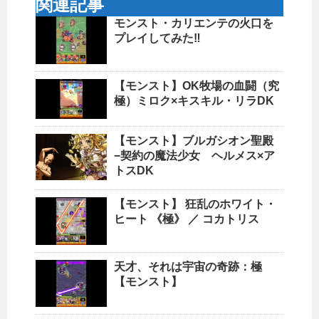
関連記事
モンスト・カリエンテの火口を
プレイしてみた‼︎
【モンスト】OK牧場の血闘（究
極）ミロク×キスキル・リラDK
【モンスト】ブルガシオン聖殿
−契約の魔法少女 ヘルメス×ア
トスDK
【モンスト】 狂乱のホワイト・
ヒート 《極》 ／ コカトリス
天才、それは宇宙の奇跡：極
【モンスト】