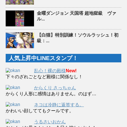
金曜ダンジョン 天国塔 超地獄級 ヴァ
ル...
【白猫】特別訓練！ソウルラッシュ！初
級：...
人気上昇中LINEスタンプ！
乱心！裸の殿様
New!
下々のざれごとなど殿様に関係なし！
からくり さっちゃん
からくり人形に感情はありません。のはず…
ネコは冷静に返答する。
かわいい顔しててもクールです。
うるさいおかん