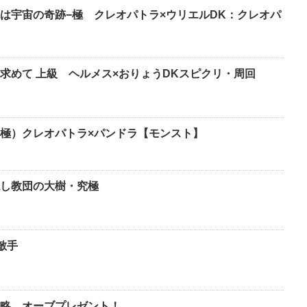
は宇宙の奇跡−極 クレオパトラ×ウリエルDK：クレオパ
求めて 上級 ヘルメス×おりょうDKスピクリ・周回
極）クレオパトラ×パンドラ【モンスト】
し教団の大樹・究極
敵手
略 オーブプレゼント！