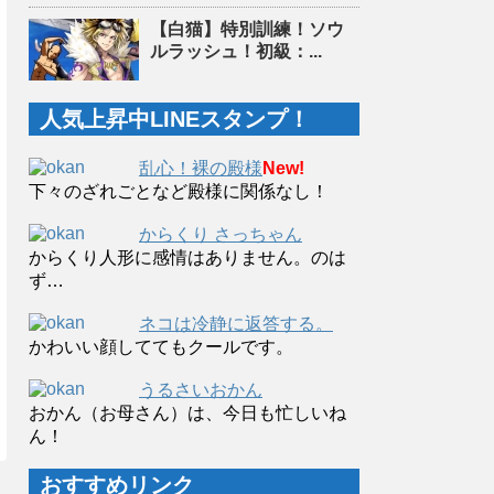
【白猫】特別訓練！ソウ
ルラッシュ！初級：...
人気上昇中LINEスタンプ！
乱心！裸の殿様
New!
下々のざれごとなど殿様に関係なし！
からくり さっちゃん
からくり人形に感情はありません。のは
ず…
ネコは冷静に返答する。
かわいい顔しててもクールです。
うるさいおかん
おかん（お母さん）は、今日も忙しいね
ん！
おすすめリンク