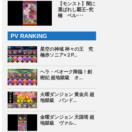
【モンスト】闇に
選ばれし覇王−究
極 ベル･･･
PV RANKING
星空の神域 神々の王 究
極赤ソニア×２P...
ヘラ・ベオーク降臨！創
樹妃 超地獄級 オ...
火曜ダンジョン 黄金兵 超
地獄級 パンド...
金曜ダンジョン 天国塔 超
地獄級 ヴァル...