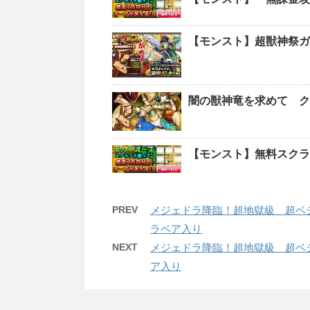
【モンスト】超獣神祭ガ
闇の獣神竜を求めて ク
【モンスト】無料スクラ
PREV
メジェドラ降臨！超地獄級 超ベジ
ラベア入り
NEXT
メジェドラ降臨！超地獄級 超ベジ
ア入り