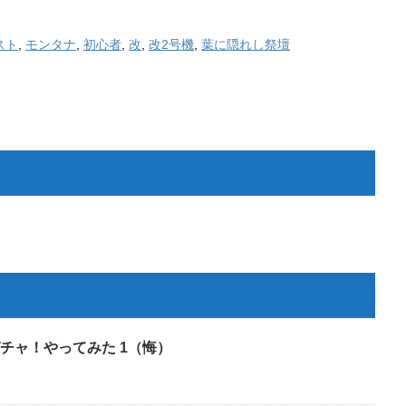
スト
,
モンタナ
,
初心者
,
改
,
改2号機
,
葉に隠れし祭壇
チャ！やってみた 1（悔）