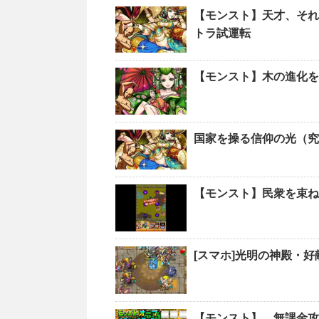
【モンスト】天才、それ
トラ試運転
【モンスト】木の進化を
国家を操る信仰の光（究
【モンスト】民衆を束ね
[スマホ]光明の神殿・好
【モンスト】 無課金攻