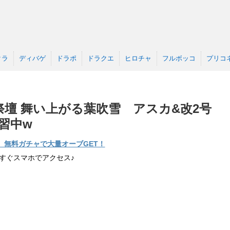
クラ
ディバゲ
ドラポ
ドラクエ
ヒロチャ
フルボッコ
プリコ
壇 舞い上がる葉吹雪 アスカ&改2号
習中w
】無料ガチャで大量オーブGET！
すぐスマホでアクセス♪