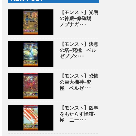
【モンスト】光明
の神殿−修羅場
ノブナガ･･･
【モンスト】決意
の塔−究極 ベル
ゼブブ×･･･
【モンスト】恐怖
の巨大機神−究
極 ベルゼ･･･
【モンスト】凶事
をもたらす怪猫-
極 ニー･･･