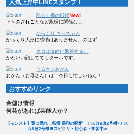
人気上昇中LINEスタンプ！
乱心！裸の殿様
New!
下々のざれごとなど殿様に関係なし！
からくり さっちゃん
からくり人形に感情はありません。のはず…
ネコは冷静に返答する。
かわいい顔しててもクールです。
うるさいおかん
おかん（お母さん）は、今日も忙しいねん！
おすすめリンク
金儲け情報
何芸があれば芸能人か？
【モンスト】葉に隠れし祭壇 墨印の呪術 アスカ&改2号機×アス
カ&改2号機※スピクリ・初心者・学習中w