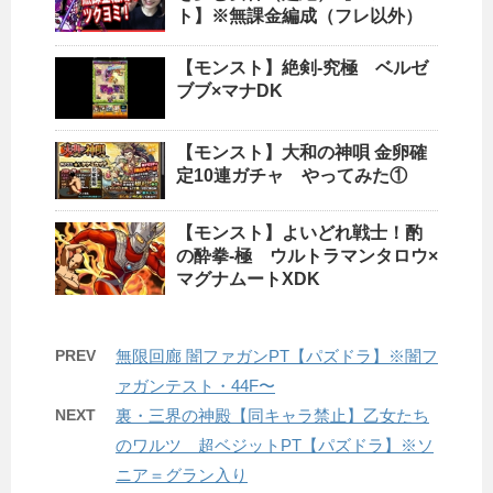
ト】※無課金編成（フレ以外）
【モンスト】絶剣-究極 ベルゼ
ブブ×マナDK
【モンスト】大和の神唄 金卵確
定10連ガチャ やってみた①
【モンスト】よいどれ戦士！酌
の酔拳-極 ウルトラマンタロウ×
マグナムートXDK
PREV
無限回廊 闇ファガンPT【パズドラ】※闇フ
ァガンテスト・44F〜
NEXT
裏・三界の神殿【同キャラ禁止】乙女たち
のワルツ 超ベジットPT【パズドラ】※ソ
ニア＝グラン入り