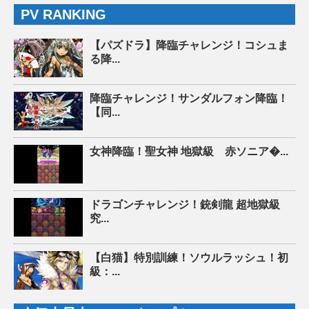
PV RANKING
【パズドラ】降臨チャレンジ！コシュま
る降...
降臨チャレンジ！サンダルフォン降臨！
【同...
女神降臨！聖女神 地獄級 赤ソニア�...
ドラゴンチャレンジ！銃剣龍 超地獄級
究...
【白猫】特別訓練！ソウルラッシュ！初
級：...