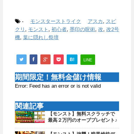
-
モンスターストライク
アスカ
,
スピ
クリ
,
モンスト
,
初心者
,
墨印の呪術
,
改
,
改2号
機
,
葉に隠れし祭壇
B!
LINE
期間限定！無料金儲け情報
Error: Feed has an error or is not valid
関連記事
【モンスト】無料スクラッチで
最高２万円のオーブプレゼント♪