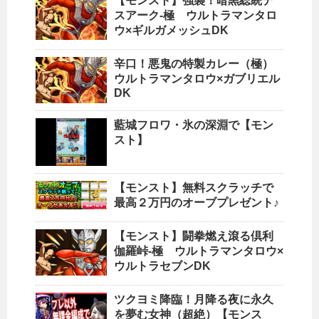
【モンスト】強襲！暗黒総統デ
スアーク-極 ウルトラマンタロ
ウ×ギルガメッシュDK
辛口！悪鬼の特製カレー（極）
ウルトラマンタロウ×ガブリエル
DK
藍城フロワ・氷の深淵で【モン
スト】
【モンスト】無料スクラッチで
最高２万円のオーブプレゼント♪
【モンスト】闘拳燃え滾る倶利
伽羅峠-極 ウルトラマンタロウ×
ウルトラセブンDK
ツクヨミ降臨！月降る夜に永久
を夢む女神（超絶）【モンス