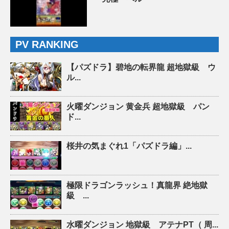
PV RANKING
【パズドラ】碧地の転界龍 超地獄級 ウ
ル...
火曜ダンジョン 黄金兵 超地獄級 パン
ド...
桜井の気まぐれ1「パズドラ編」...
極限ドラゴンラッシュ！真龍界 絶地獄
級 ...
水曜ダンジョン 地獄級 アテナPT（ 周...