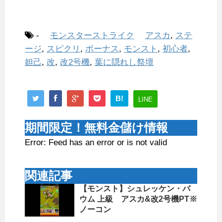
-
モンスターストライク
アスカ
,
ステ
ージ
,
スピクリ
,
ボーナス
,
モンスト
,
初心者
,
妲己
,
改
,
改2号機
,
葉に隠れし祭壇
B!
LINE
期間限定！無料金儲け情報
Error: Feed has an error or is not valid
関連記事
【モンスト】シュレッケン・バ
ウム 上級 アスカ&改2号機PT※
ノーコン