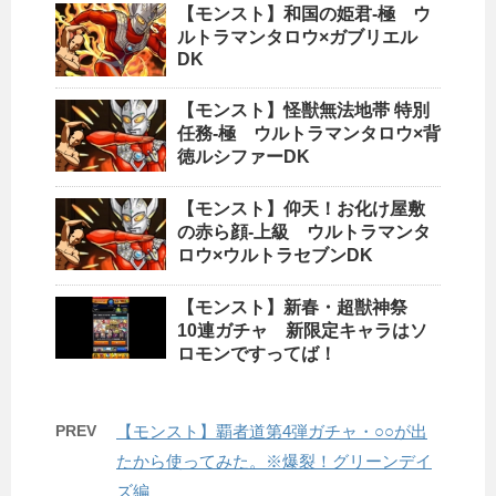
【モンスト】和国の姫君-極 ウ
ルトラマンタロウ×ガブリエル
DK
【モンスト】怪獣無法地帯 特別
任務-極 ウルトラマンタロウ×背
徳ルシファーDK
【モンスト】仰天！お化け屋敷
の赤ら顔-上級 ウルトラマンタ
ロウ×ウルトラセブンDK
【モンスト】新春・超獣神祭
10連ガチャ 新限定キャラはソ
ロモンですってば！
PREV
【モンスト】覇者道第4弾ガチャ・○○が出
たから使ってみた。※爆裂！グリーンデイ
ズ編