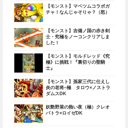
【モンスト】マベツムコラボガ
チャ！なんじゃそりゃ？（怒）
【モンスト】吉備ノ国の赤き剣
士・究極をノーコンクリアしま
した！
【モンスト】モルドレッド《究
極》に挑戦！『裏切りの聖騎
士』
【モンスト】孫家三代に仕えし
炎の老将−極 タロウ×ノストラ
ダムスDK
妖艶野菜の熱い夜（極）クレオ
パトラ×ロイゼDK