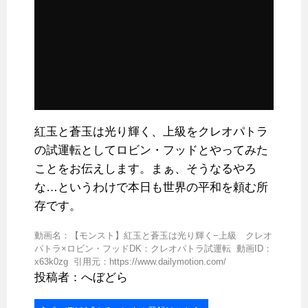
紅玉と蒼玉は光り輝く、上級をクレオパトラ
の試運転としてロビン・フッドとやってみた
ことをお伝えします。まぁ、そうなるやろ
な…というわけで本日も世界の平和を頼む所
存です。
動画名：【モンスト】紅玉と蒼玉は光り輝く−上級 クレオ
パトラ×ロビン・フッドDK：クレオパトラ試運転 動画ID：
x63k0zg 引用元：https://www.dailymotion.com/
投稿者：へぼどら