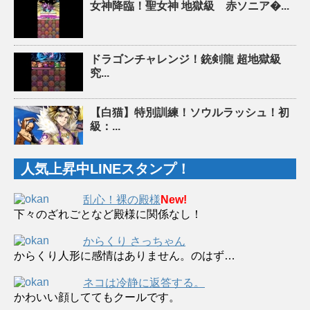
女神降臨！聖女神 地獄級 赤ソニア�...
ドラゴンチャレンジ！銃剣龍 超地獄級
究...
【白猫】特別訓練！ソウルラッシュ！初
級：...
人気上昇中LINEスタンプ！
乱心！裸の殿様
New!
下々のざれごとなど殿様に関係なし！
からくり さっちゃん
からくり人形に感情はありません。のはず…
ネコは冷静に返答する。
かわいい顔しててもクールです。