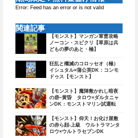
Error: Feed has an error or is not valid
関連記事
【モンスト】マンガン軍曹攻略
ノーコン・スピクリ【草原は兵
どもの夢のあと・極】
狂乱と殲滅のコロッセオ（極）
イシュタル×蒲公英DK：コンモ
ドゥス【モンスト】
【モンスト】魔陣敷かれし暗夜
の砦−黄昏 タロウ×ダルタニャ
ンDK：モンストマリン試運転
【モンスト】仰天！お化け屋敷
の赤ら顔-上級 ウルトラマンタ
ロウ×ウルトラセブンDK