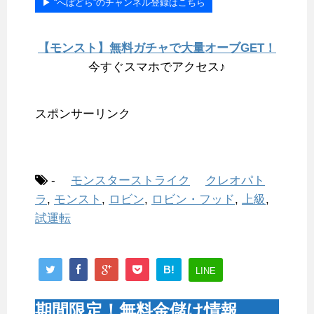
▶︎ “へぼどら”のチャンネル登録はこちら
【モンスト】無料ガチャで大量オーブGET！
今すぐスマホでアクセス♪
スポンサーリンク
-
モンスターストライク
クレオパト
ラ
,
モンスト
,
ロビン
,
ロビン・フッド
,
上級
,
試運転
B!
LINE
期間限定！無料金儲け情報