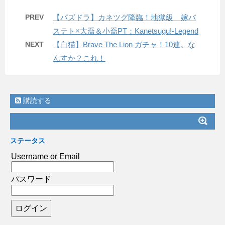
PREV
【パズドラ】カネツグ降臨！地獄級 嫁バ
ステト×大喬＆小喬PT：Kanetsugu!-Legend
NEXT
【白猫】Brave The Lion ガチャ！10連。な
んすか？これ！
購読する
ステータス
Username or Email
パスワード