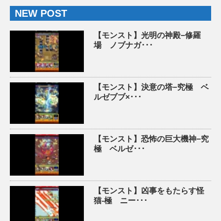
NEW POST
【モンスト】光明の神殿−修羅
場 ノブナガ･･･
【モンスト】決意の塔−究極 ベ
ルゼブブ×･･･
【モンスト】恐怖の巨大機神−究
極 ベルゼ･･･
【モンスト】凶事をもたらす怪
猫-極 ニー･･･