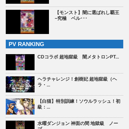
【モンスト】闇に選ばれし覇王
−究極 ベル･･･
PV RANKING
CDコラボ 超地獄級 闇メタトロンPT...
ヘラチャレンジ！創樹妃 超地獄級（ヘ
ラ・...
【白猫】特別訓練！ソウルラッシュ！初
級：...
水曜ダンジョン 神面の間 地獄級 ノー