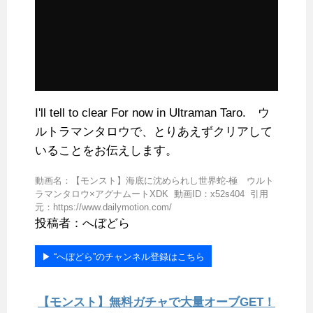
I'll tell to clear For now in Ultraman Taro. ウ
ルトラマンタロウで、とりあえずクリアして
いることをお伝えします。
動画名：【モンスト】海底に沈められし世界蛇-極 ウルト
ラマンタロウ×アグナムートXDK 動画ID：x52s404 引用
元：https://www.dailymotion.com/
投稿者：へぼどら
▶︎ “へぼどら”のチャンネル登録はこちら
【モンスト】無料ガチャで大量オーブGET！