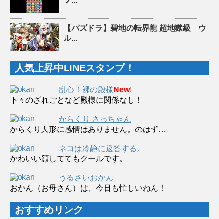
ブ...
【パズドラ】碧地の転界龍 超地獄級 ウ
ル...
人気上昇中LINEスタンプ！
乱心！裸の殿様
New!
下々のざれごとなど殿様に関係なし！
からくり さっちゃん
からくり人形に感情はありません。のはず…
ネコは冷静に返答する。
かわいい顔しててもクールです。
うるさいおかん
おかん（お母さん）は、今日も忙しいねん！
おすすめリンク