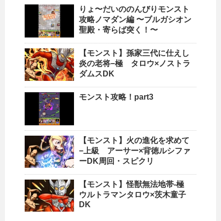
りょ〜だいののんびりモンスト
攻略ノマダン編 〜ブルガシオン
聖殿・寄らば突く！〜
【モンスト】孫家三代に仕えし
炎の老将−極 タロウ×ノストラ
ダムスDK
モンスト攻略！part3
【モンスト】火の進化を求めて
−上級 アーサー×背徳ルシファ
ーDK周回・スピクリ
【モンスト】怪獣無法地帯-極
ウルトラマンタロウ×茨木童子
DK