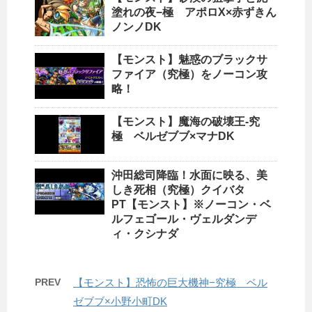
塗れの夜−極 アポロX×赤ずきん
ノンノDK
【モンスト】魅惑のブラックサ
ファイア（究極）をノーコン攻
略！
【モンスト】魔海の破壊王-究
極 ベルゼブブ×マナDK
沖田総司降臨！水面に映る、美
しき死相（究極）クイバタ
PT【モンスト】※ノーコン・ベ
ルフェゴール・ヴェルダンデ
ィ・クシナダ
PREV
【モンスト】恐怖の巨大機神−究極 ベル
ゼブブ×小野小町DK