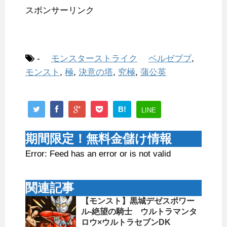
スポンサーリンク
-
モンスターストライク
ベルゼブブ
,
モンスト
,
極
,
決意の塔
,
究極
,
蒲公英
B!
LINE
期間限定！無料金儲け情報
Error: Feed has an error or is not valid
関連記事
【モンスト】黒城デゼスポワー
ル-絶望の騎士 ウルトラマンタ
ロウ×ウルトラセブンDK