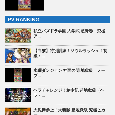
PV RANKING
私立パズドラ学園 入学式 超青春 究極
ア...
【白猫】特別訓練！ソウルラッシュ！初
級：...
水曜ダンジョン 神面の間 地獄級 ノー
ブ...
ヘラチャレンジ！創樹妃 超地獄級（ヘ
ラ・...
大泥棒参上！大義賊 超地獄級 究極ヒカ