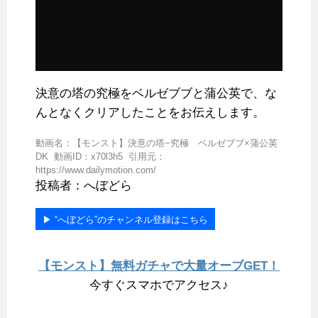
決意の塔の究極をベルゼブブと蒲公英で、な
んとなくクリアしたことをお伝えします。
動画名：【モンスト】決意の塔−究極 ベルゼブブ×蒲公英
DK 動画ID：x70l3h5 引用元：
https://www.dailymotion.com/
投稿者：へぼどら
▶︎ “へぼどら”のチャンネル登録はこちら
【モンスト】無料ガチャで大量オーブGET！
今すぐスマホでアクセス♪