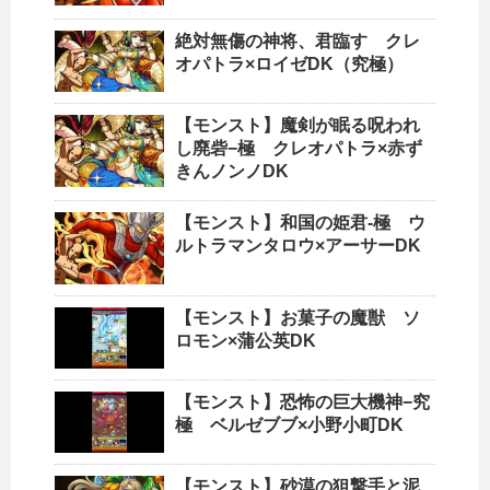
絶対無傷の神将、君臨す クレ
オパトラ×ロイゼDK（究極）
【モンスト】魔剣が眠る呪われ
し廃砦−極 クレオパトラ×赤ず
きんノンノDK
【モンスト】和国の姫君-極 ウ
ルトラマンタロウ×アーサーDK
【モンスト】お菓子の魔獣 ソ
ロモン×蒲公英DK
【モンスト】恐怖の巨大機神−究
極 ベルゼブブ×小野小町DK
【モンスト】砂漠の狙撃手と泥