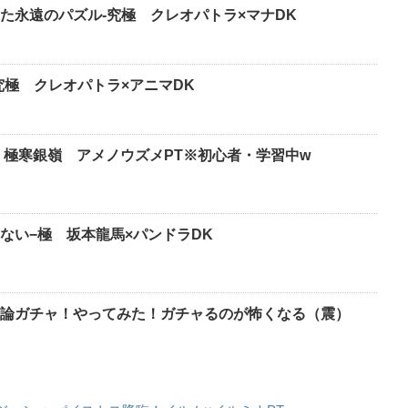
た永遠のパズル-究極 クレオパトラ×マナDK
究極 クレオパトラ×アニマDK
 極寒銀嶺 アメノウズメPT※初心者・学習中w
ない−極 坂本龍馬×パンドラDK
論ガチャ！やってみた！ガチャるのが怖くなる（震）