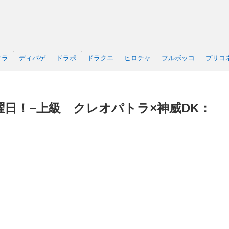
クラ
ディバゲ
ドラポ
ドラクエ
ヒロチャ
フルボッコ
プリコ
日！−上級 クレオパトラ×神威DK：