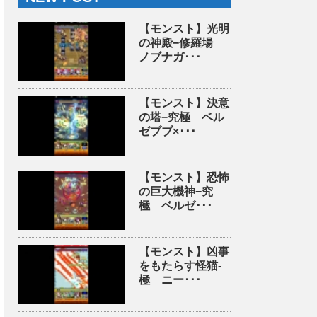
【モンスト】光明
の神殿−修羅場
ノブナガ･･･
【モンスト】決意
の塔−究極 ベル
ゼブブ×･･･
【モンスト】恐怖
の巨大機神−究
極 ベルゼ･･･
【モンスト】凶事
をもたらす怪猫-
極 ニー･･･