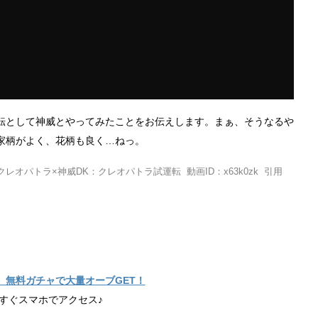
転として神威とやってみたことをお伝えします。まぁ、そうなるや
家柄がよく、花柄も良く…ねっ。
オパトラ×神威DK：クレオパトラ試運転 動画ID：x63k0zk 引用
】無料ガチャで大量オーブGET！
すぐスマホでアクセス♪