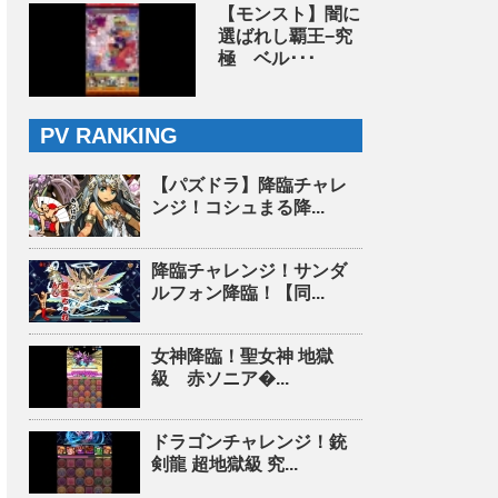
【モンスト】闇に
選ばれし覇王−究
極 ベル･･･
PV RANKING
【パズドラ】降臨チャレ
ンジ！コシュまる降...
降臨チャレンジ！サンダ
ルフォン降臨！【同...
女神降臨！聖女神 地獄
級 赤ソニア�...
ドラゴンチャレンジ！銃
剣龍 超地獄級 究...