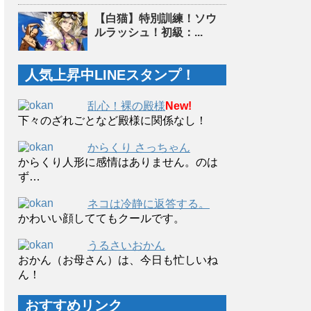
【白猫】特別訓練！ソウ
ルラッシュ！初級：...
人気上昇中LINEスタンプ！
乱心！裸の殿様
New!
下々のざれごとなど殿様に関係なし！
からくり さっちゃん
からくり人形に感情はありません。のは
ず…
ネコは冷静に返答する。
かわいい顔しててもクールです。
うるさいおかん
おかん（お母さん）は、今日も忙しいね
ん！
おすすめリンク