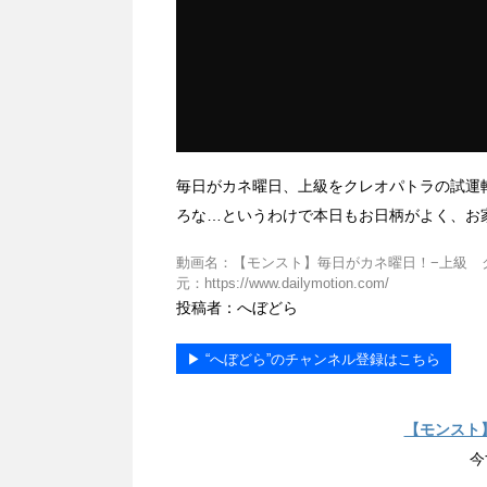
毎日がカネ曜日、上級をクレオパトラの試運
ろな…というわけで本日もお日柄がよく、お
動画名：【モンスト】毎日がカネ曜日！−上級 クレ
元：https://www.dailymotion.com/
投稿者：へぼどら
▶︎ “へぼどら”のチャンネル登録はこちら
【モンスト
今