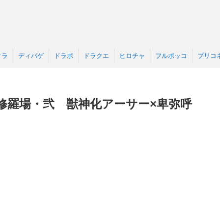
クラ
ディバゲ
ドラポ
ドラクエ
ヒロチャ
フルボッコ
プリコ
修羅場・弐 獣神化アーサー×卑弥呼