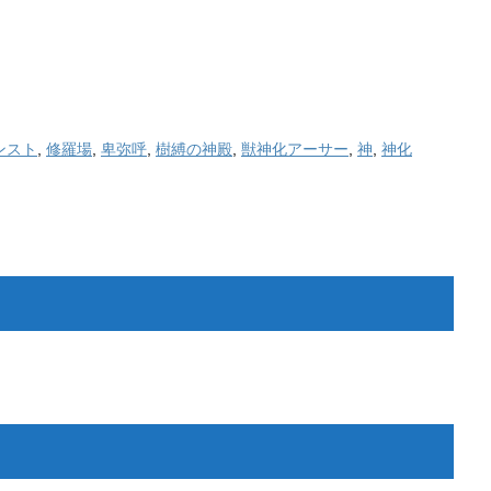
ンスト
,
修羅場
,
卑弥呼
,
樹縛の神殿
,
獣神化アーサー
,
神
,
神化