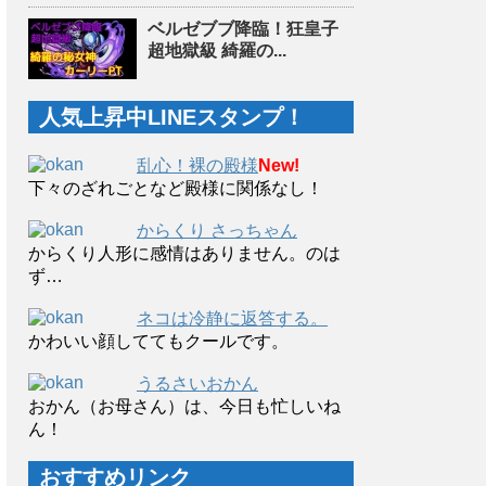
ベルゼブブ降臨！狂皇子
超地獄級 綺羅の...
人気上昇中LINEスタンプ！
乱心！裸の殿様
New!
下々のざれごとなど殿様に関係なし！
からくり さっちゃん
からくり人形に感情はありません。のは
ず…
ネコは冷静に返答する。
かわいい顔しててもクールです。
うるさいおかん
おかん（お母さん）は、今日も忙しいね
ん！
おすすめリンク