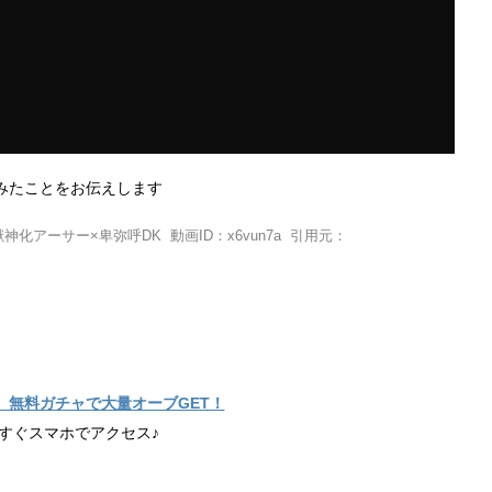
みたことをお伝えします
アーサー×卑弥呼DK 動画ID：x6vun7a 引用元：
】無料ガチャで大量オーブGET！
すぐスマホでアクセス♪