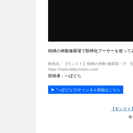
樹縛の神殿修羅場で獣神化アーサーを使って
動画名：【モンスト】樹縛の神殿-修羅場・弐 獣神化
https://www.dailymotion.com/
投稿者：へぼどら
▶︎ “へぼどら”のチャンネル登録はこちら
【モンスト
今