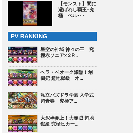
【モンスト】闇に
選ばれし覇王−究
極 ベル･･･
PV RANKING
星空の神域 神々の王 究
極赤ソニア×２P...
ヘラ・ベオーク降臨！創
樹妃 超地獄級 オ...
私立パズドラ学園 入学式
超青春 究極ア...
大泥棒参上！大義賊 超地
獄級 究極ヒカー...