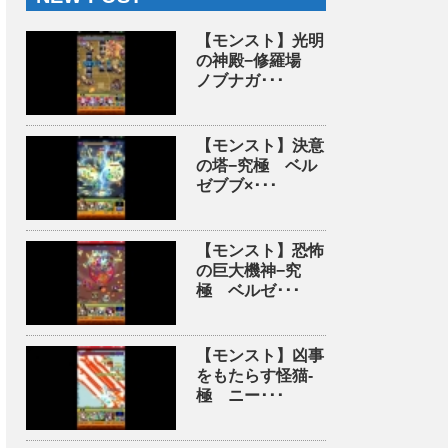
【モンスト】光明
の神殿−修羅場
ノブナガ･･･
【モンスト】決意
の塔−究極 ベル
ゼブブ×･･･
【モンスト】恐怖
の巨大機神−究
極 ベルゼ･･･
【モンスト】凶事
をもたらす怪猫-
極 ニー･･･