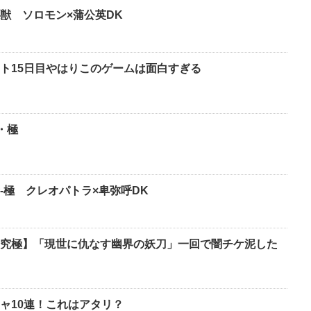
獣 ソロモン×蒲公英DK
ト15日目やはりこのゲームは面白すぎる
・極
-極 クレオパトラ×卑弥呼DK
究極】「現世に仇なす幽界の妖刀」一回で闇チケ泥した
ャ10連！これはアタリ？