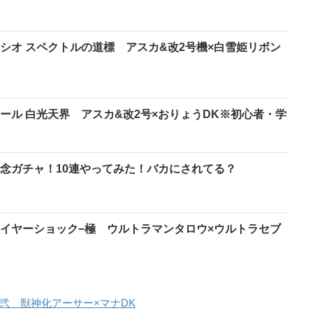
シオ スペクトルの道標 アスカ&改2号機×白雪姫リボン
ール 白光天界 アスカ&改2号×おりょうDK※初心者・学
念ガチャ！10連やってみた！バカにされてる？
イヤーショック−極 ウルトラマンタロウ×ウルトラセブ
弐 獣神化アーサー×マナDK