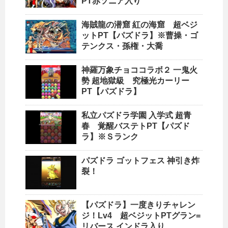
PT赤ソニア入り
海賊龍の潜窟 紅の海窟 超ベジ
ットPT【パズドラ】※曹操・ゴ
テンクス・孫権・大喬
神羅万象チョココラボ２ 一鬼火
勢 超地獄級 究極光カーリー
PT【パズドラ】
私立パズドラ学園 入学式 超青
春 覚醒バステトPT【パズド
ラ】※Ｓランク
パズドラ ゴットフェス 神引き炸
裂！
【パズドラ】一度きりチャレン
ジ！Lv4 超ベジットPTグラン=
リバース,インドラ入り