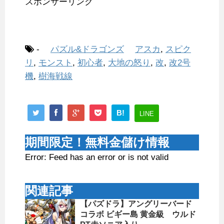
スポンサーリンク
-
パズル&ドラゴンズ
アスカ
,
スピク
リ
,
モンスト
,
初心者
,
大地の怒り
,
改
,
改2号
機
,
樹海戦線
B!
LINE
期間限定！無料金儲け情報
Error: Feed has an error or is not valid
関連記事
【パズドラ】アングリーバード
コラボ ビギー島 黄金級 ウルド