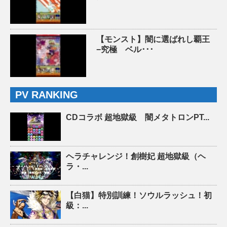
【モンスト】闇に選ばれし覇王
−究極 ベル･･･
PV RANKING
CDコラボ 超地獄級 闇メタトロンPT...
ヘラチャレンジ！創樹妃 超地獄級（ヘ
ラ・...
【白猫】特別訓練！ソウルラッシュ！初
級：...