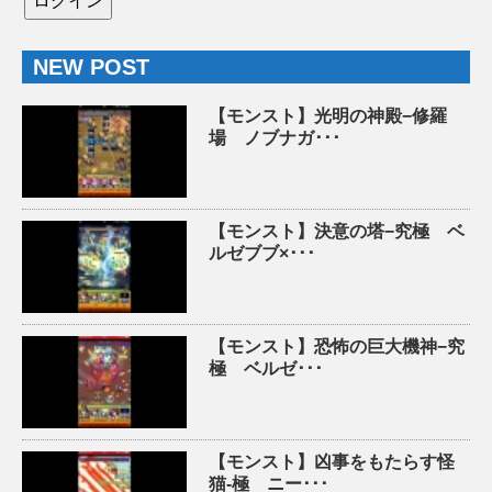
NEW POST
【モンスト】光明の神殿−修羅
場 ノブナガ･･･
【モンスト】決意の塔−究極 ベ
ルゼブブ×･･･
【モンスト】恐怖の巨大機神−究
極 ベルゼ･･･
【モンスト】凶事をもたらす怪
猫-極 ニー･･･