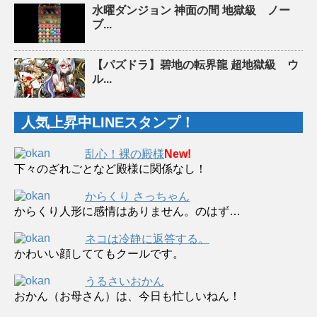
水曜ダンジョン 神面の間 地獄級 ノー
ブ...
【パズドラ】碧地の転界龍 超地獄級 ウ
ル...
人気上昇中LINEスタンプ！
乱心！裸の殿様
New!
下々のざれごとなど殿様に関係なし！
からくり さっちゃん
からくり人形に感情はありません。のはず…
ネコは冷静に返答する。
かわいい顔しててもクールです。
うるさいおかん
おかん（お母さん）は、今日も忙しいねん！