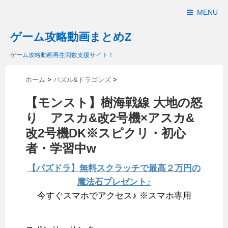
MENU
ゲーム攻略動画まとめZ
ゲーム攻略動画再生回数支援サイト！
ホーム
>
パズル&ドラゴンズ
>
【モンスト】樹海戦線 大地の怒
り アスカ&改2号機×アスカ&
改2号機DK※スピクリ・初心
者・学習中w
【パズドラ】無料スクラッチで最高２万円の
魔法石プレゼント♪
今すぐスマホでアクセス♪ ※スマホ専用