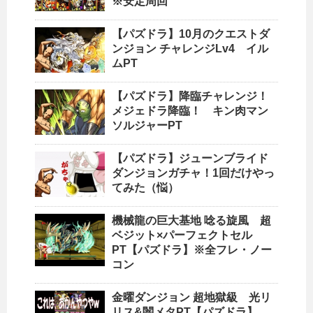
※安定周回
【パズドラ】10月のクエストダ
ンジョン チャレンジLv4 イル
ムPT
【パズドラ】降臨チャレンジ！
メジェドラ降臨！ キン肉マン
ソルジャーPT
【パズドラ】ジューンブライド
ダンジョンガチャ！1回だけやっ
てみた（悩）
機械龍の巨大基地 唸る旋風 超
ベジット×パーフェクトセル
PT【パズドラ】※全フレ・ノー
コン
金曜ダンジョン 超地獄級 光リ
リス&闇メタPT【パズドラ】