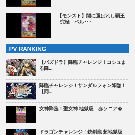
【モンスト】闇に選ばれし覇王
−究極 ベル･･･
PV RANKING
【パズドラ】降臨チャレンジ！コシュま
る降...
降臨チャレンジ！サンダルフォン降臨！
【同...
女神降臨！聖女神 地獄級 赤ソニア�...
ドラゴンチャレンジ！銃剣龍 超地獄級