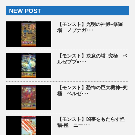
NEW POST
【モンスト】光明の神殿−修羅
場 ノブナガ･･･
【モンスト】決意の塔−究極 ベ
ルゼブブ×･･･
【モンスト】恐怖の巨大機神−究
極 ベルゼ･･･
【モンスト】凶事をもたらす怪
猫-極 ニー･･･