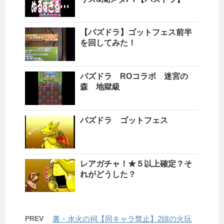
【パズドラ】ゴットフェス前半
を回してみた！
パズドラ ROコラボ 迷宮の
森 地獄級
パズドラ ゴットフェス
レアガチャ！★５以上確定？そ
れがどうした？
PREV
裏・水火の祠【同キャラ禁止】2頭の火玩