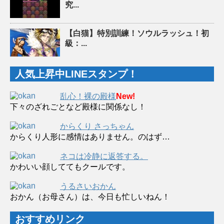
究...
【白猫】特別訓練！ソウルラッシュ！初
級：...
人気上昇中LINEスタンプ！
乱心！裸の殿様
New!
下々のざれごとなど殿様に関係なし！
からくり さっちゃん
からくり人形に感情はありません。のはず…
ネコは冷静に返答する。
かわいい顔しててもクールです。
うるさいおかん
おかん（お母さん）は、今日も忙しいねん！
おすすめリンク