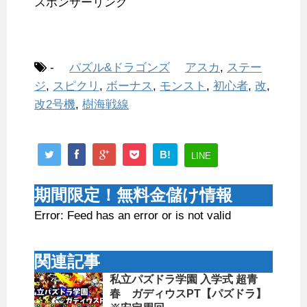
スポンサーリンク
-
パズル&ドラゴンズ
アスカ
,
ステー
ジ
,
スピクリ
,
ボーナス
,
モンスト
,
初心者
,
改
,
改2号機
,
樹海戦線
B!
LINE
期間限定！無料金儲け情報
Error: Feed has an error or is not valid
関連記事
私立パズドラ学園 入学式 超青
春 ガディウスPT【パズドラ】