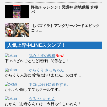
降臨チャレンジ！冥護神 超地獄級 究極
パ...
【パズドラ】アングリーバードエピック
コラ...
人気上昇中LINEスタンプ！
乱心！裸の殿様
New!
下々のざれごとなど殿様に関係なし！
からくり さっちゃん
からくり人形に感情はありません。のはず…
ネコは冷静に返答する。
かわいい顔しててもクールです。
うるさいおかん
おかん（お母さん）は、今日も忙しいねん！