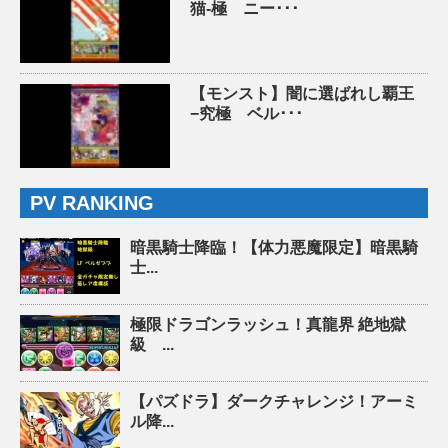
猫-極 ニー･･･
【モンスト】闇に選ばれし覇王
−究極 ベル･･･
PV RANKING
暗黒騎士降臨！【体力悪魔限定】暗黒騎
士...
極限ドラゴンラッシュ！真龍界 絶地獄
級 ...
【パズドラ】ダークチャレンジ！アーミ
ル降...