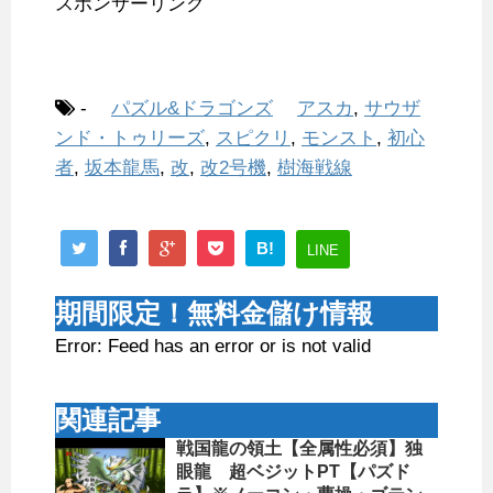
スポンサーリンク
-
パズル&ドラゴンズ
アスカ
,
サウザ
ンド・トゥリーズ
,
スピクリ
,
モンスト
,
初心
者
,
坂本龍馬
,
改
,
改2号機
,
樹海戦線
B!
LINE
期間限定！無料金儲け情報
Error: Feed has an error or is not valid
関連記事
戦国龍の領土【全属性必須】独
眼龍 超ベジットPT【パズド