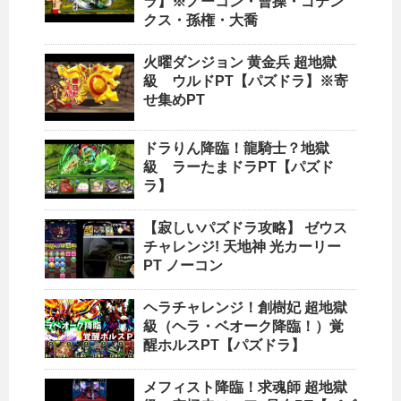
ラ】※ノーコン・曹操・ゴテン
クス・孫権・大喬
火曜ダンジョン 黄金兵 超地獄
級 ウルドPT【パズドラ】※寄
せ集めPT
ドラりん降臨！龍騎士？地獄
級 ラーたまドラPT【パズド
ラ】
【寂しいパズドラ攻略】 ゼウス
チャレンジ! 天地神 光カーリー
PT ノーコン
ヘラチャレンジ！創樹妃 超地獄
級（ヘラ・ベオーク降臨！）覚
醒ホルスPT【パズドラ】
メフィスト降臨！求魂師 超地獄