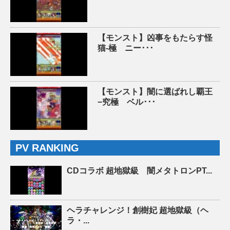
【モンスト】凶事をもたらす怪
猫-極 ニー･･･
【モンスト】闇に選ばれし覇王
−究極 ベル･･･
PV RANKING
CDコラボ 超地獄級 闇メタトロンPT...
ヘラチャレンジ！創樹妃 超地獄級（ヘ
ラ・...