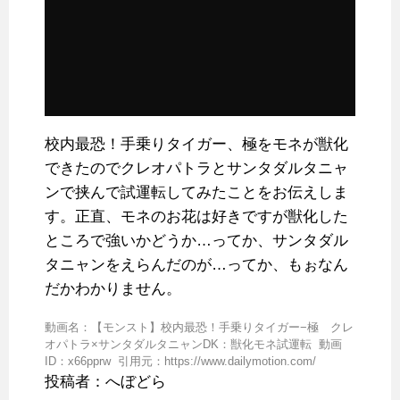
校内最恐！手乗りタイガー、極をモネが獣化
できたのでクレオパトラとサンタダルタニャ
ンで挟んで試運転してみたことをお伝えしま
す。正直、モネのお花は好きですが獣化した
ところで強いかどうか…ってか、サンタダル
タニャンをえらんだのが…ってか、もぉなん
だかわかりません。
動画名：【モンスト】校内最恐！手乗りタイガー−極 クレ
オパトラ×サンタダルタニャンDK：獣化モネ試運転 動画
ID：x66pprw 引用元：https://www.dailymotion.com/
投稿者：へぼどら