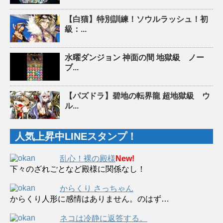
【白猫】特別訓練！ソウルラッシュ！初
級：...
水曜ダンジョン 神面の間 地獄級 ノー
ブ...
【パズドラ】碧地の転界龍 超地獄級 ウ
ル...
人気上昇中LINEスタンプ！
乱心！裸の殿様
New!
下々のざれごとなど殿様に関係なし！
からくり さっちゃん
からくり人形に感情はありません。のはず…
ネコは冷静に返答する。