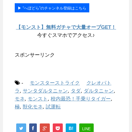
▶︎ “へぼどら”のチャンネル登録はこちら
【モンスト】無料ガチャで大量オーブGET！
今すぐスマホでアクセス♪
スポンサーリンク
-
モンスターストライク
クレオパト
ラ
,
サンタダルタニャン
,
タダ
,
ダルタニャン
,
モネ
,
モンスト
,
校内最恐！手乗りタイガー
,
極
,
獣化モネ
,
試運転
B!
LINE