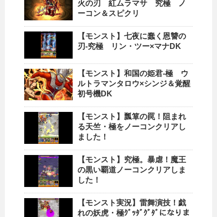
火の刃 紅ムラマサ 究極 ノ
ーコン＆スピクリ
【モンスト】七夜に蠢く恩讐の
刃-究極 リン・ツー×マナDK
【モンスト】和国の姫君-極 ウ
ルトラマンタロウ×シンジ＆覚醒
初号機DK
【モンスト】瓢箪の罠！阻まれ
る天竺・極をノーコンクリアし
ました！
【モンスト】究極。暴虐！魔王
の黒い覇道ノーコンクリアしま
した！
【モンスト実況】雷舞演技！戯
れの妖虎・極ｸﾞｯﾀﾞｸﾞﾀﾞになりま