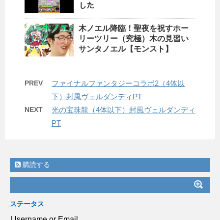
した
木ノエル降臨！聖夜を祝すホー
リーツリー（究極）木の見習い
サンタノエル【モンスト】
PREV
ファイナルファンタジーコラボ2（4体以
下）封風ヴェルダンディPT
NEXT
光の宝珠龍（4体以下）封風ヴェルダンディ
PT
購読する
ステータス
Username or Email