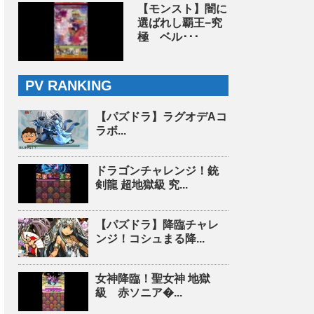
【モンスト】闇に
選ばれし覇王−究
極 ベル･･･
PV RANKING
【パズドラ】ラグオデAコ
ラボ...
ドラゴンチャレンジ！銃
剣龍 超地獄級 究...
【パズドラ】降臨チャレ
ンジ！コシュまる降...
女神降臨！聖女神 地獄
級 赤ソニア�...