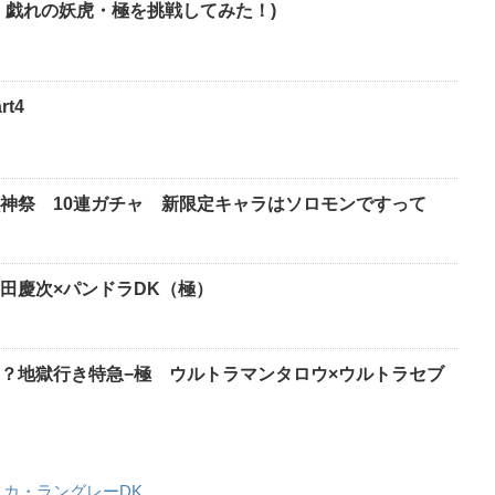
！戯れの妖虎・極を挑戦してみた！)
t4
神祭 10連ガチャ 新限定キャラはソロモンですって
田慶次×パンドラDK（極）
？地獄行き特急−極 ウルトラマンタロウ×ウルトラセブ
カ・ラングレーDK