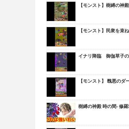
【モンスト】樹縛の神
【モンスト】民衆を束ね
イナリ降臨 御伽草子の
【モンスト】 醜悪のダー
樹縛の神殿 時の間- 修