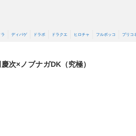
クラ
ディバゲ
ドラポ
ドラクエ
ヒロチャ
フルボッコ
プリコ
慶次×ノブナガDK（究極）