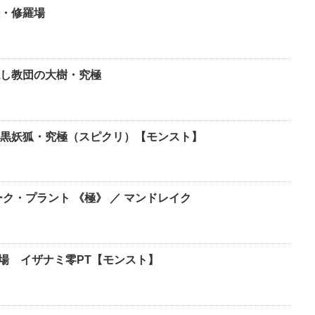
殿・修羅場
し教団の大樹・究極
黒妖狐・究極（スピクリ）【モンスト】
ク・プラント 《極》 ／ マンドレイク
羅場 イザナミ零PT【モンスト】