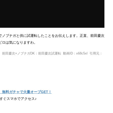
でノブナガと供に試運転したことをお伝えします。正直、前田慶次
ピロは気になりますわ。
田慶次×ノブナガDK：前田慶次試運転 動画ID：x68c5xl 引用元：
】無料ガチャで大量オーブGET！
すぐスマホでアクセス♪