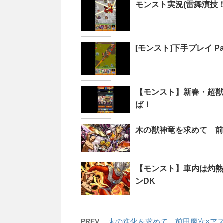
モンスト実況(雷舞演技
[モンスト]下手プレイ Par
【モンスト】新春・超獣
ば！
木の獣神竜を求めて 前
【モンスト】車内は灼熱
ンDK
PREV
木の進化を求めて 前田慶次×アス