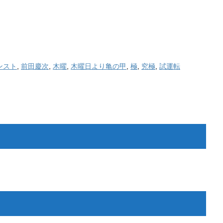
ンスト
,
前田慶次
,
木曜
,
木曜日より亀の甲
,
極
,
究極
,
試運転