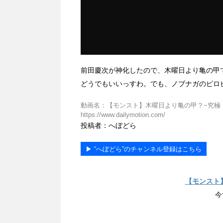
前田慶次が神化したので、木曜日より亀の甲
どうでもいいっすわ。でも、ノブナガのピロ
動画名：【モンスト】木曜日より亀の甲？−究極 前
https://www.dailymotion.com/
投稿者：へぼどら
▶︎ “へぼどら”のチャンネル登録はこちら
【モンスト
今