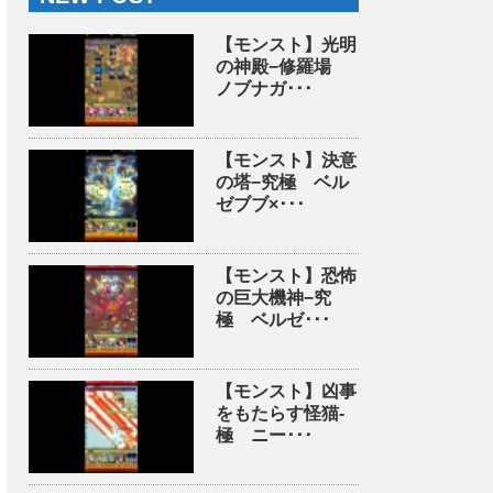
【モンスト】光明
の神殿−修羅場
ノブナガ･･･
【モンスト】決意
の塔−究極 ベル
ゼブブ×･･･
【モンスト】恐怖
の巨大機神−究
極 ベルゼ･･･
【モンスト】凶事
をもたらす怪猫-
極 ニー･･･