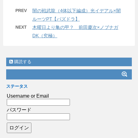
PREV
闇の戦武龍（4体以下編成）光イデアル×闇
ルーツPT【パズドラ】
NEXT
木曜日より亀の甲？ 前田慶次×ノブナガ
DK（究極）
購読する
ステータス
Username or Email
パスワード