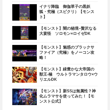
イナリ降臨 御伽草子の黒妖
狐・究極（スピクリ）【モンス
ト】
【モンスト】闇の秘境−贅沢なる
大宴怪 ソロモン×ロイゼDK
【モンスト】魅惑のブラックサ
ファイア（究極）をノーコン攻
略！
【モンスト】緑豊かな大帝国の
獣王-極 ウルトラマンタロウ×ウ
リエルDK
【モンスト】新SSは無属性？神
化ムラマサを使ってみた！【モ
ンスト公式】