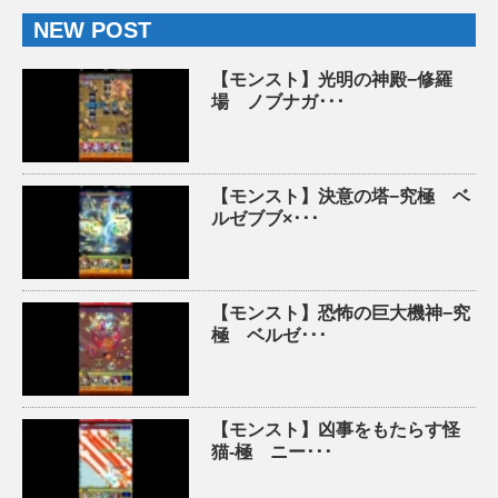
NEW POST
【モンスト】光明の神殿−修羅
場 ノブナガ･･･
【モンスト】決意の塔−究極 ベ
ルゼブブ×･･･
【モンスト】恐怖の巨大機神−究
極 ベルゼ･･･
【モンスト】凶事をもたらす怪
猫-極 ニー･･･