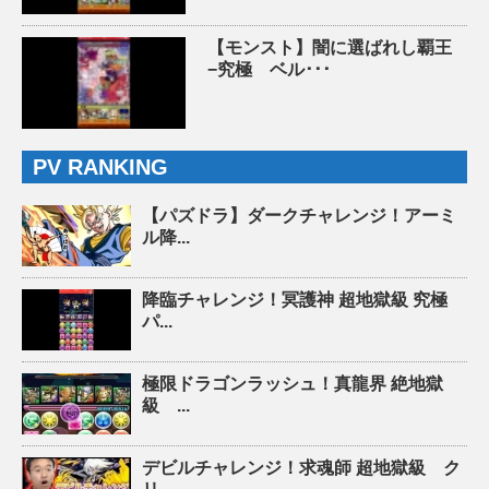
【モンスト】闇に選ばれし覇王
−究極 ベル･･･
PV RANKING
【パズドラ】ダークチャレンジ！アーミ
ル降...
降臨チャレンジ！冥護神 超地獄級 究極
パ...
極限ドラゴンラッシュ！真龍界 絶地獄
級 ...
デビルチャレンジ！求魂師 超地獄級 ク