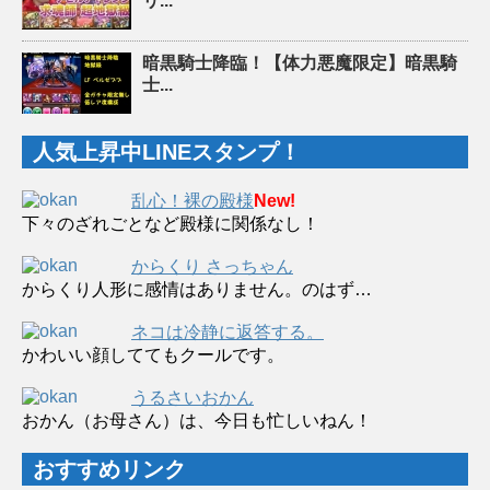
リ...
暗黒騎士降臨！【体力悪魔限定】暗黒騎
士...
人気上昇中LINEスタンプ！
乱心！裸の殿様
New!
下々のざれごとなど殿様に関係なし！
からくり さっちゃん
からくり人形に感情はありません。のはず…
ネコは冷静に返答する。
かわいい顔しててもクールです。
うるさいおかん
おかん（お母さん）は、今日も忙しいねん！
おすすめリンク