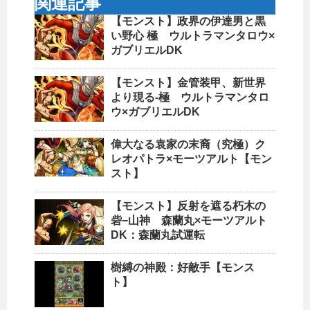
関連記事
【モンスト】政界の伊達男と黒
い野心 極 ウルトラマンタロウ×
ガブリエルDK
【モンスト】金管装甲、新世界
より現る-極 ウルトラマンタロ
ウ×ガブリエルDK
偉大なる袁家の末裔（究極）ク
レオパトラ×モーツアルト【モン
スト】
【モンスト】反射を遮る朽木の
砦−山神 森蘭丸×モーツアルト
DK：森蘭丸試運転
樹縛の神殿：好敵手【モンス
ト】