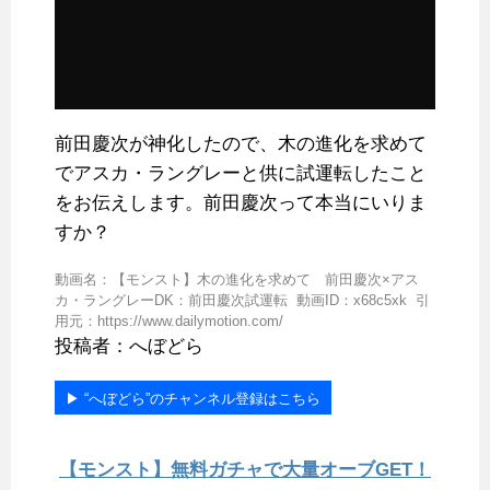
前田慶次が神化したので、木の進化を求めて
でアスカ・ラングレーと供に試運転したこと
をお伝えします。前田慶次って本当にいりま
すか？
動画名：【モンスト】木の進化を求めて 前田慶次×アス
カ・ラングレーDK：前田慶次試運転 動画ID：x68c5xk 引
用元：https://www.dailymotion.com/
投稿者：へぼどら
▶︎ “へぼどら”のチャンネル登録はこちら
【モンスト】無料ガチャで大量オーブGET！