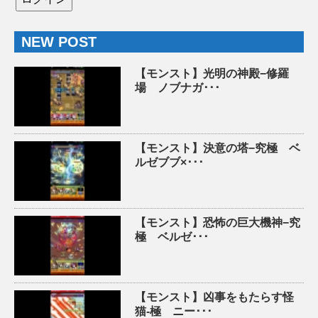
NEW POST
【モンスト】光明の神殿−修羅
場 ノブナガ･･･
【モンスト】決意の塔−究極 ベ
ルゼブブ×･･･
【モンスト】恐怖の巨大機神−究
極 ベルゼ･･･
【モンスト】凶事をもたらす怪
猫-極 ニー･･･