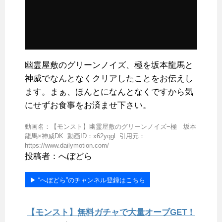
幽霊屋敷のグリーンノイズ、極を坂本龍馬と
神威でなんとなくクリアしたことをお伝えし
ます。まぁ、ほんとになんとなくですから気
にせずお食事をお済ませ下さい。
動画名：【モンスト】幽霊屋敷のグリーンノイズ−極 坂本
龍馬×神威DK 動画ID：x62yqgl 引用元：
https://www.dailymotion.com/
投稿者：へぼどら
▶︎ “へぼどら”のチャンネル登録はこちら
【モンスト】無料ガチャで大量オーブGET！