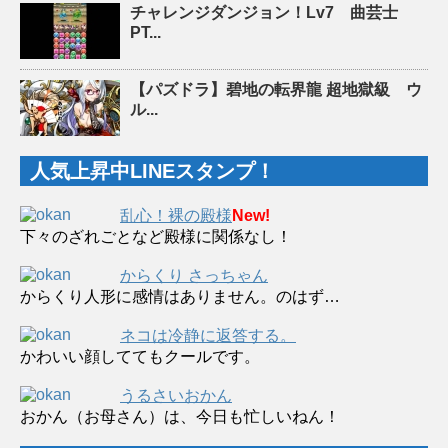
チャレンジダンジョン！Lv7 曲芸士
PT...
【パズドラ】碧地の転界龍 超地獄級 ウ
ル...
人気上昇中LINEスタンプ！
乱心！裸の殿様
New!
下々のざれごとなど殿様に関係なし！
からくり さっちゃん
からくり人形に感情はありません。のはず…
ネコは冷静に返答する。
かわいい顔しててもクールです。
うるさいおかん
おかん（お母さん）は、今日も忙しいねん！