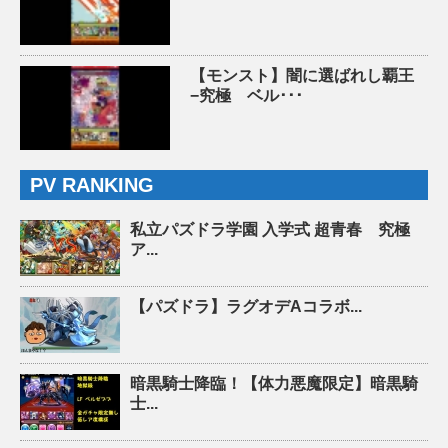
【モンスト】闇に選ばれし覇王
−究極 ベル･･･
PV RANKING
私立パズドラ学園 入学式 超青春 究極
ア...
【パズドラ】ラグオデAコラボ...
暗黒騎士降臨！【体力悪魔限定】暗黒騎
士...