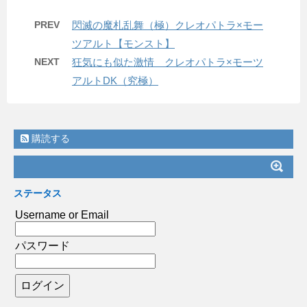
PREV
閃滅の魔札乱舞（極）クレオパトラ×モー
ツアルト【モンスト】
NEXT
狂気にも似た激情 クレオパトラ×モーツ
アルトDK（究極）
購読する
ステータス
Username or Email
パスワード