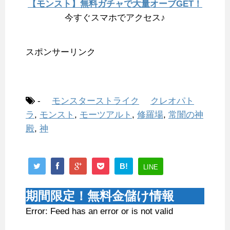
【モンスト】無料ガチャで大量オーブGET！
今すぐスマホでアクセス♪
スポンサーリンク
-
モンスターストライク
クレオパト
ラ
,
モンスト
,
モーツアルト
,
修羅場
,
常闇の神
殿
,
神
B!
LINE
期間限定！無料金儲け情報
Error: Feed has an error or is not valid