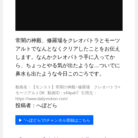
常闇の神殿、修羅場をクレオパトラとモーツ
アルトでなんとなくクリアしたことをお伝え
します。なんかクレオパトラ手に入ってか
ら、ちょっとやる気が出たような…ついでに
鼻水も出たような今日このごろです。
動画名：【モンスト】常闇の神殿−修羅場 クレオパトラ×
モーツアルトDK 動画ID：x64pah7 引用元：
https://www.dailymotion.com/
投稿者：へぼどら
▶︎ “へぼどら”のチャンネル登録はこちら