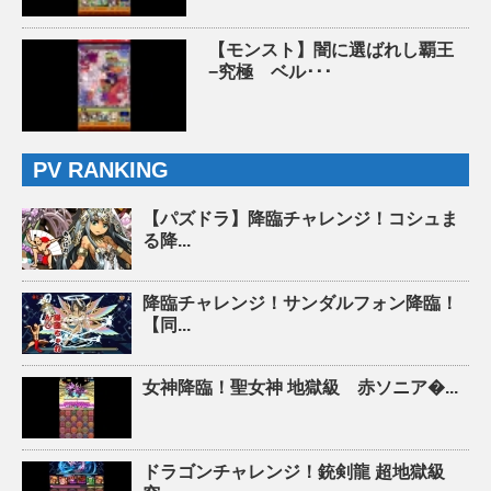
【モンスト】闇に選ばれし覇王
−究極 ベル･･･
PV RANKING
【パズドラ】降臨チャレンジ！コシュま
る降...
降臨チャレンジ！サンダルフォン降臨！
【同...
女神降臨！聖女神 地獄級 赤ソニア�...
ドラゴンチャレンジ！銃剣龍 超地獄級