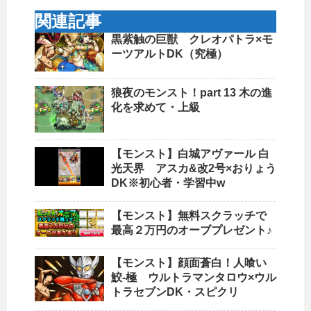
関連記事
黒紫触の巨獣 クレオパトラ×モ
ーツアルトDK（究極）
狼夜のモンスト！part 13 木の進
化を求めて・上級
【モンスト】白城アヴァール 白
光天界 アスカ&改2号×おりょう
DK※初心者・学習中w
【モンスト】無料スクラッチで
最高２万円のオーブプレゼント♪
【モンスト】顔面蒼白！人喰い
鮫-極 ウルトラマンタロウ×ウル
トラセブンDK・スピクリ