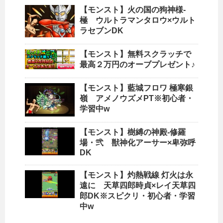
【モンスト】火の国の狗神様-
極 ウルトラマンタロウ×ウルト
ラセブンDK
【モンスト】無料スクラッチで
最高２万円のオーブプレゼント♪
【モンスト】藍城フロワ 極寒銀
嶺 アメノウズメPT※初心者・
学習中w
【モンスト】樹縛の神殿-修羅
場・弐 獣神化アーサー×卑弥呼
DK
【モンスト】灼熱戦線 灯火は永
遠に 天草四郎時貞×レイ天草四
郎DK※スピクリ・初心者・学習
中w