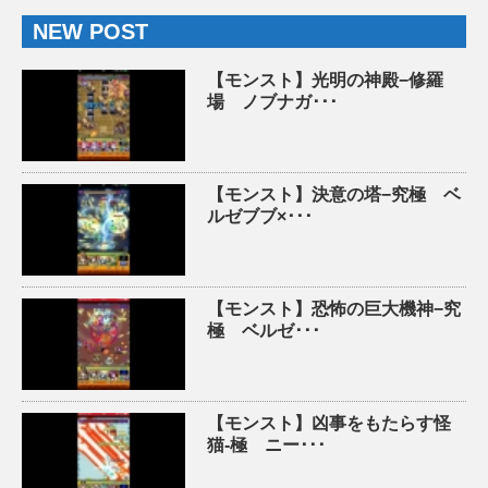
NEW POST
【モンスト】光明の神殿−修羅
場 ノブナガ･･･
【モンスト】決意の塔−究極 ベ
ルゼブブ×･･･
【モンスト】恐怖の巨大機神−究
極 ベルゼ･･･
【モンスト】凶事をもたらす怪
猫-極 ニー･･･