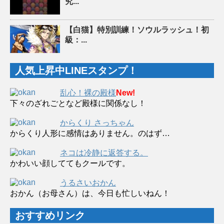
究...
【白猫】特別訓練！ソウルラッシュ！初
級：...
人気上昇中LINEスタンプ！
乱心！裸の殿様
New!
下々のざれごとなど殿様に関係なし！
からくり さっちゃん
からくり人形に感情はありません。のはず…
ネコは冷静に返答する。
かわいい顔しててもクールです。
うるさいおかん
おかん（お母さん）は、今日も忙しいねん！
おすすめリンク