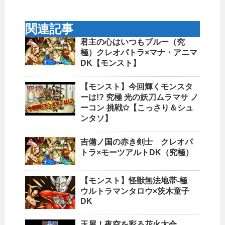
関連記事
君主の心はいつもブルー（究
極）クレオパトラ×マナ・アニマ
DK【モンスト】
【モンスト】今回輝くモンスタ
ーは!? 究極 光の妖刀ムラマサ ノ
ーコン 挑戦✩【こっさり＆シュ
ンタソ】
吉備ノ国の赤き剣士 クレオパ
トラ×モーツアルトDK（究極）
【モンスト】怪獣無法地帯-極
ウルトラマンタロウ×茨木童子
DK
玉屋！夜空を彩る花火大会