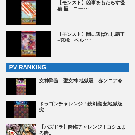
【モンスト】凶事をもたらす怪
猫-極 ニー･･･
【モンスト】闇に選ばれし覇王
−究極 ベル･･･
PV RANKING
女神降臨！聖女神 地獄級 赤ソニア�...
ドラゴンチャレンジ！銃剣龍 超地獄級
究...
【パズドラ】降臨チャレンジ！コシュま
る降...