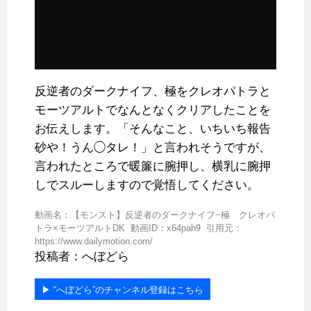
反逆者のダークナイフ、極をクレオパトラと
モーツアルトでなんとなくクリアしたことを
お伝えします。「そんなこと、いちいち報告
砂や！うん◯タレ！」と言われそうですが、
言われたところで暖簾に腕押し、横乳に腕押
しでスルーしますので覚悟してください。
動画名：【モンスト】反逆者のダークナイフ−極 クレオパ
トラ×モーツアルトDK 動画ID：x64pah9 引用元：
https://www.dailymotion.com/
投稿者：へぼどら
▶︎ “へぼどら”のチャンネル登録はこちら