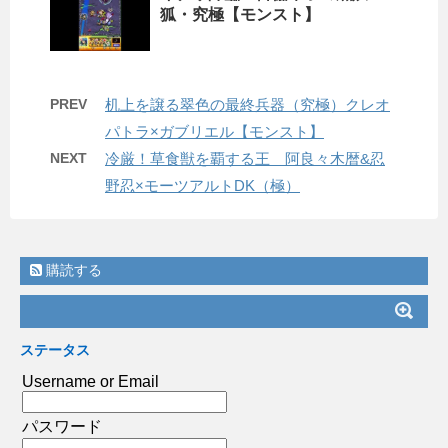
狐・究極【モンスト】
PREV
机上を譲る翠色の最終兵器（究極）クレオ
パトラ×ガブリエル【モンスト】
NEXT
冷厳！草食獣を覇する王 阿良々木暦&忍
野忍×モーツアルトDK（極）
購読する
ステータス
Username or Email
パスワード