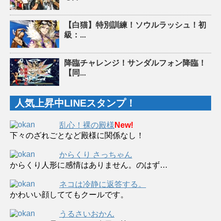
【白猫】特別訓練！ソウルラッシュ！初
級：...
降臨チャレンジ！サンダルフォン降臨！
【同...
人気上昇中LINEスタンプ！
乱心！裸の殿様
New!
下々のざれごとなど殿様に関係なし！
からくり さっちゃん
からくり人形に感情はありません。のはず…
ネコは冷静に返答する。
かわいい顔しててもクールです。
うるさいおかん