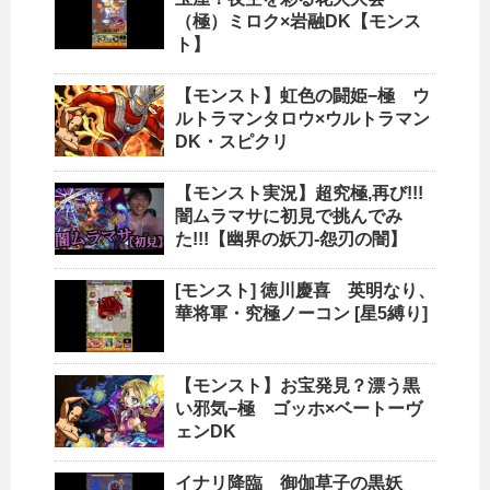
（極）ミロク×岩融DK【モンス
ト】
【モンスト】虹色の闘姫−極 ウ
ルトラマンタロウ×ウルトラマン
DK・スピクリ
【モンスト実況】超究極,再び!!!
闇ムラマサに初見で挑んでみ
た!!!【幽界の妖刀-怨刃の闇】
[モンスト] 徳川慶喜 英明なり、
華将軍・究極ノーコン [星5縛り]
【モンスト】お宝発見？漂う黒
い邪気−極 ゴッホ×ベートーヴ
ェンDK
イナリ降臨 御伽草子の黒妖