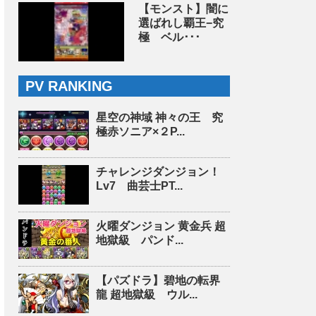
【モンスト】闇に
選ばれし覇王−究
極 ベル･･･
PV RANKING
星空の神域 神々の王 究
極赤ソニア×２P...
チャレンジダンジョン！
Lv7 曲芸士PT...
火曜ダンジョン 黄金兵 超
地獄級 パンド...
【パズドラ】碧地の転界
龍 超地獄級 ウル...