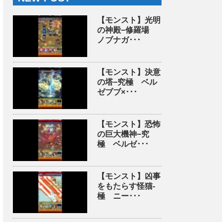
【モンスト】光明
の神殿−修羅場
ノブナガ･･･
【モンスト】決意
の塔−究極 ベル
ゼブブ×･･･
【モンスト】恐怖
の巨大機神−究
極 ベルゼ･･･
【モンスト】凶事
をもたらす怪猫-
極 ニー･･･