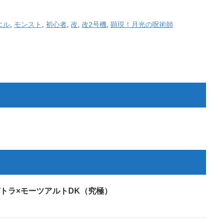
エル
,
モンスト
,
初心者
,
改
,
改2号機
,
顕現！月光の呪術師
トラ×モーツアルトDK（究極）