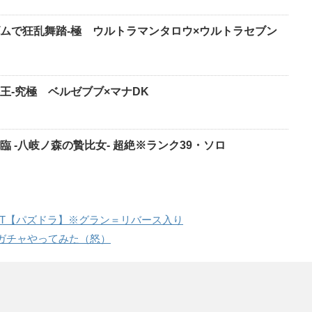
ムで狂乱舞踏-極 ウルトラマンタロウ×ウルトラセブン
王-究極 ベルゼブブ×マナDK
 -八岐ノ森の贄比女- 超絶※ランク39・ソロ
PT【パズドラ】※グラン＝リバース入り
ガチャやってみた（怒）