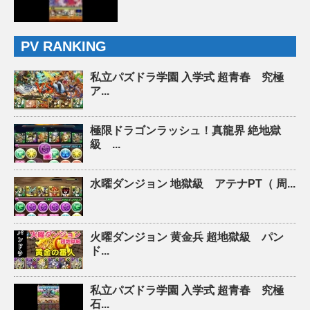
PV RANKING
私立パズドラ学園 入学式 超青春 究極
ア...
極限ドラゴンラッシュ！真龍界 絶地獄
級 ...
水曜ダンジョン 地獄級 アテナPT（ 周...
火曜ダンジョン 黄金兵 超地獄級 パン
ド...
私立パズドラ学園 入学式 超青春 究極
石...