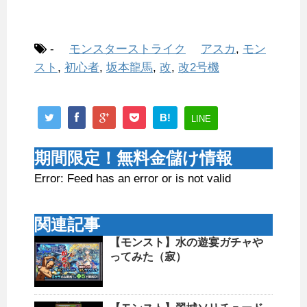
-
モンスターストライク
アスカ
,
モン
スト
,
初心者
,
坂本龍馬
,
改
,
改2号機
B!
LINE
期間限定！無料金儲け情報
Error: Feed has an error or is not valid
関連記事
【モンスト】水の遊宴ガチャや
ってみた（寂）