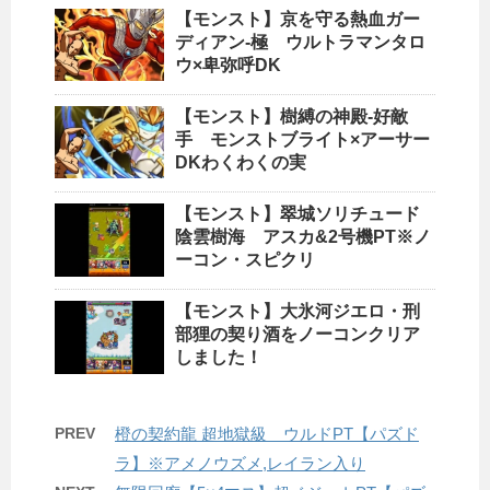
【モンスト】京を守る熱血ガー
ディアン-極 ウルトラマンタロ
ウ×卑弥呼DK
【モンスト】樹縛の神殿-好敵
手 モンストブライト×アーサー
DKわくわくの実
【モンスト】翠城ソリチュード
陰雲樹海 アスカ&2号機PT※ノ
ーコン・スピクリ
【モンスト】大氷河ジエロ・刑
部狸の契り酒をノーコンクリア
しました！
PREV
橙の契約龍 超地獄級 ウルドPT【パズド
ラ】※アメノウズメ,レイラン入り