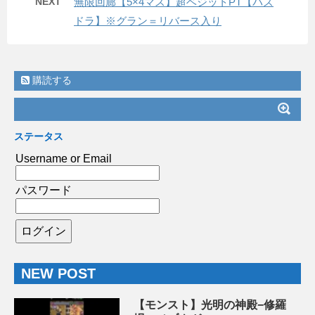
NEXT
無限回廊【5×4マス】超ベジットPT【パズ
ドラ】※グラン＝リバース入り
購読する
ステータス
Username or Email
パスワード
NEW POST
【モンスト】光明の神殿−修羅