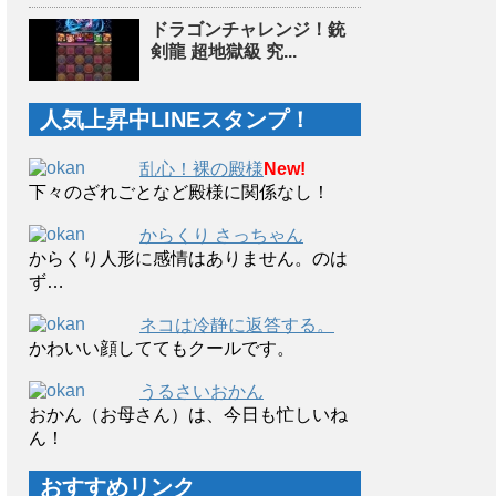
ドラゴンチャレンジ！銃
剣龍 超地獄級 究...
人気上昇中LINEスタンプ！
乱心！裸の殿様
New!
下々のざれごとなど殿様に関係なし！
からくり さっちゃん
からくり人形に感情はありません。のは
ず…
ネコは冷静に返答する。
かわいい顔しててもクールです。
うるさいおかん
おかん（お母さん）は、今日も忙しいね
ん！
おすすめリンク