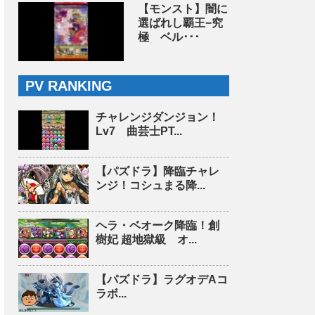
【モンスト】闇に
選ばれし覇王−究
極 ベル･･･
PV RANKING
チャレンジダンジョン！
Lv7 曲芸士PT...
【パズドラ】降臨チャレ
ンジ！コシュまる降...
ヘラ・ベオーク降臨！創
樹妃 超地獄級 オ...
【パズドラ】ラグオデAコ
ラボ...