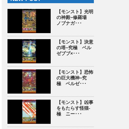
【モンスト】光明
の神殿−修羅場
ノブナガ･･･
【モンスト】決意
の塔−究極 ベル
ゼブブ×･･･
【モンスト】恐怖
の巨大機神−究
極 ベルゼ･･･
【モンスト】凶事
をもたらす怪猫-
極 ニー･･･