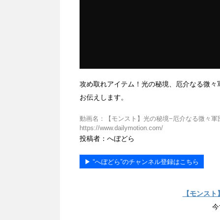
攻め取れアイテム！光の秘境、厄介なる微々
お伝えします。
動画名：【モンスト】光の秘境−厄介なる微々軍団 
https://www.dailymotion.com/
投稿者：へぼどら
▶︎ “へぼどら”のチャンネル登録はこちら
【モンスト
今