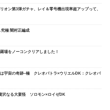
リオン第3弾ガチャ、レイ＆零号機出現率超アップって、
し究極 闇村正編成
羅場をノーコンクリアしました！
は宇宙の奇跡−極 クレオパトラ×ウリエルDK：クレオパ
贅沢なる大宴怪 ソロモン×ロイゼDK