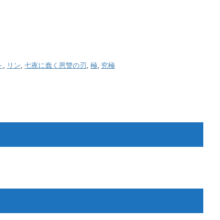
ト
,
リン
,
七夜に蠢く恩讐の刃
,
極
,
究極