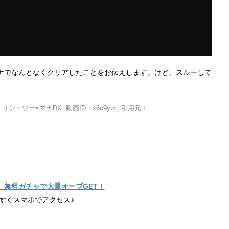
ナでなんとなくクリアしたことをお伝えします。けど、スルーして
・ツー×マナDK 動画ID：x6o9ywt 引用元：
】無料ガチャで大量オーブGET！
すぐスマホでアクセス♪