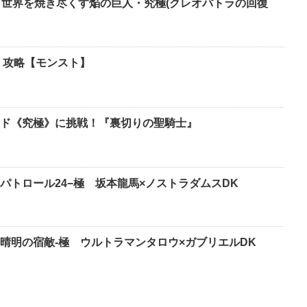
】世界を焼き尽くす焔の巨人・究極(クレオパトラの回復
 攻略【モンスト】
ド《究極》に挑戦！『裏切りの聖騎士』
パトロール24−極 坂本龍馬×ノストラダムスDK
晴明の宿敵-極 ウルトラマンタロウ×ガブリエルDK