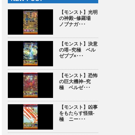
【モンスト】光明
の神殿−修羅場
ノブナガ･･･
【モンスト】決意
の塔−究極 ベル
ゼブブ×･･･
【モンスト】恐怖
の巨大機神−究
極 ベルゼ･･･
【モンスト】凶事
をもたらす怪猫-
極 ニー･･･