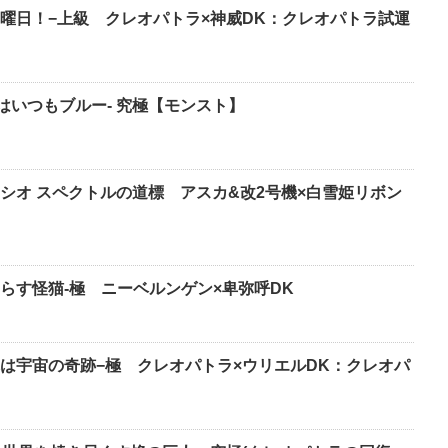
曜日！−上級 クレオパトラ×神威DK：クレオパトラ試運
心はいつもブルー- 究極【モンスト】
シオ スペクトルの道標 アスカ&改2号機×白雪姫リボン
らす怪猫-極 ニーベルンゲン×卑弥呼DK
は宇宙の奇跡−極 クレオパトラ×ウリエルDK：クレオパ