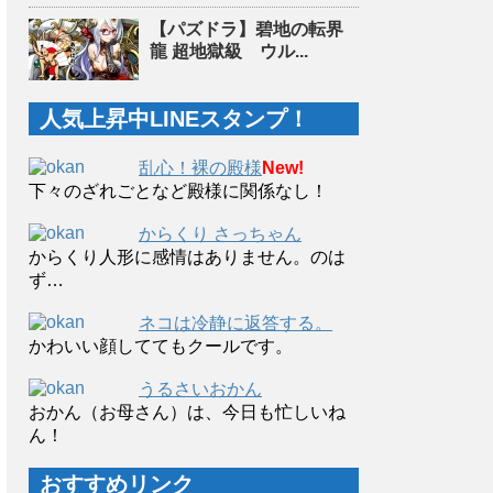
【パズドラ】碧地の転界
龍 超地獄級 ウル...
人気上昇中LINEスタンプ！
乱心！裸の殿様
New!
下々のざれごとなど殿様に関係なし！
からくり さっちゃん
からくり人形に感情はありません。のは
ず…
ネコは冷静に返答する。
かわいい顔しててもクールです。
うるさいおかん
おかん（お母さん）は、今日も忙しいね
ん！
おすすめリンク