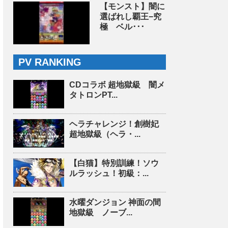
【モンスト】闇に
選ばれし覇王−究
極 ベル･･･
PV RANKING
CDコラボ 超地獄級 闇メ
タトロンPT...
ヘラチャレンジ！創樹妃
超地獄級（ヘラ・...
【白猫】特別訓練！ソウ
ルラッシュ！初級：...
水曜ダンジョン 神面の間
地獄級 ノーブ...