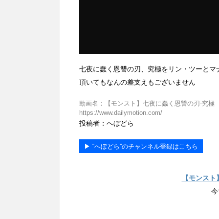
七夜に蠢く恩讐の刃、究極をリン・ツーとマ
頂いてもなんの差支えもございません
動画名：【モンスト】七夜に蠢く恩讐の刃-究極 リン
https://www.dailymotion.com/
投稿者：へぼどら
▶︎ “へぼどら”のチャンネル登録はこちら
【モンスト
今