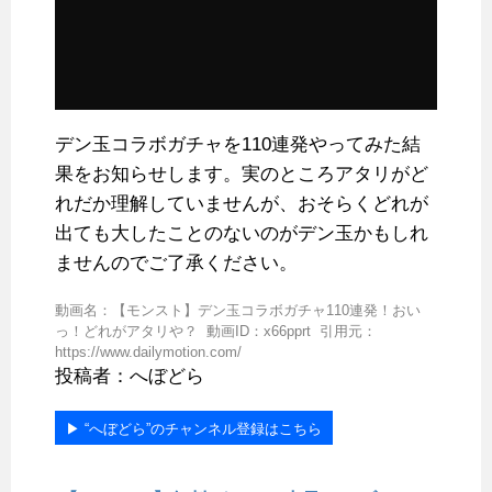
デン玉コラボガチャを110連発やってみた結
果をお知らせします。実のところアタリがど
れだか理解していませんが、おそらくどれが
出ても大したことのないのがデン玉かもしれ
ませんのでご了承ください。
動画名：【モンスト】デン玉コラボガチャ110連発！おい
っ！どれがアタリや？ 動画ID：x66pprt 引用元：
https://www.dailymotion.com/
投稿者：へぼどら
▶︎ “へぼどら”のチャンネル登録はこちら