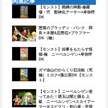
関連記事
【モンスト】樹縛の神殿-修羅
場・弐 獣神化アーサー×卑弥呼
DK
堕落のブラッディ・パンク 阿
良々木暦&忍野忍×ブラフマー
DK（極）
【モンスト】凶事をもたらす怪
猫-極 ニーベルンゲン×卑弥呼
DK
ガマ油山のからくり忍法帖（究
極）ミロク×蒲公英DK【モンス
ト】
【モンスト】ニーベルンゲン使
ってみた！碧玉は闇と踊る 上
級 ニーベルンゲン×スカイアー
マー※スピクリ・初心者・学習