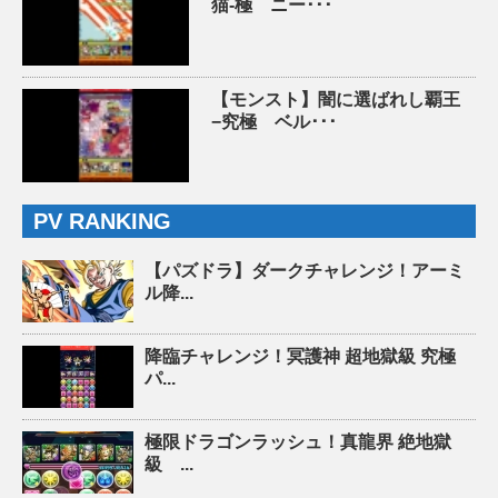
猫-極 ニー･･･
【モンスト】闇に選ばれし覇王
−究極 ベル･･･
PV RANKING
【パズドラ】ダークチャレンジ！アーミ
ル降...
降臨チャレンジ！冥護神 超地獄級 究極
パ...
極限ドラゴンラッシュ！真龍界 絶地獄
級 ...