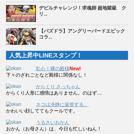
デビルチャレンジ！求魂師 超地獄級 ク
リ...
【パズドラ】アングリーバードエピック
コラ...
人気上昇中LINEスタンプ！
乱心！裸の殿様
New!
下々のざれごとなど殿様に関係なし！
からくり さっちゃん
からくり人形に感情はありません。のはず…
ネコは冷静に返答する。
かわいい顔しててもクールです。
うるさいおかん
おかん（お母さん）は、今日も忙しいねん！