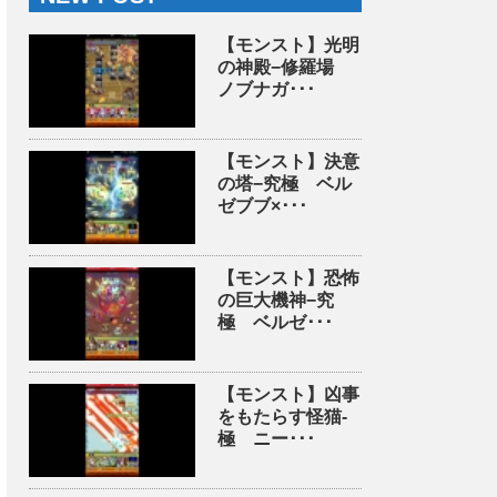
【モンスト】光明
の神殿−修羅場
ノブナガ･･･
【モンスト】決意
の塔−究極 ベル
ゼブブ×･･･
【モンスト】恐怖
の巨大機神−究
極 ベルゼ･･･
【モンスト】凶事
をもたらす怪猫-
極 ニー･･･