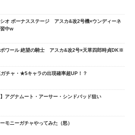
シオ ボーナスステージ アスカ&改2号機×ウンディーネ
習中w
ポワール 絶望の騎士 アスカ&改2号×天草四郎時貞DK※
連ガチャ・★5キャラの出現確率超UP！？
】アグナムート・アーサー・シンドバッド狙い
ーモニーガチャやってみた（怒）