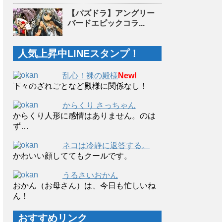
【パズドラ】アングリー
バードエピックコラ...
人気上昇中LINEスタンプ！
乱心！裸の殿様
New!
下々のざれごとなど殿様に関係なし！
からくり さっちゃん
からくり人形に感情はありません。のは
ず…
ネコは冷静に返答する。
かわいい顔しててもクールです。
うるさいおかん
おかん（お母さん）は、今日も忙しいね
ん！
おすすめリンク