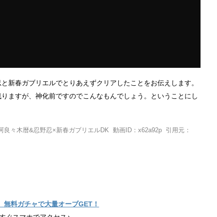
忍と新春ガブリエルでとりあえずクリアしたことをお伝えします。
残りますが、神化前ですのでこんなもんでしょう。ということにし
々木暦&忍野忍×新春ガブリエルDK 動画ID：x62a92p 引用元：
】無料ガチャで大量オーブGET！
すぐスマホでアクセス♪