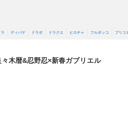
クラ
ディバゲ
ドラポ
ドラクエ
ヒロチャ
フルボッコ
プリコ
々木暦&忍野忍×新春ガブリエル