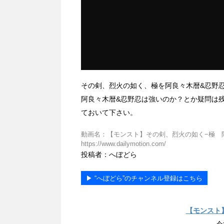
その剣、烈火の如く、極を阿良々木暦&忍野
阿良々木暦&忍野忍は強いのか？とか疑問は
ておいて下さい。
動画名：【モンスト】その剣、烈火の如く−極 阿良
https://www.dailymotion.com/
投稿者：へぼどら
▶︎ “へぼどら”のチャンネル登録はこちら
【モンスト
今