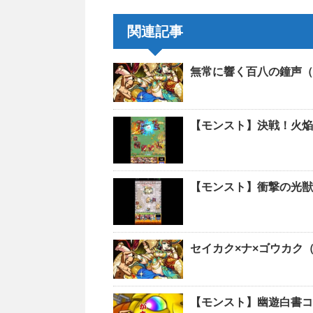
関連記事
無常に響く百八の鐘声（
【モンスト】決戦！火焔
【モンスト】衝撃の光獣
セイカク×ナ×ゴウカク
【モンスト】幽遊白書コ