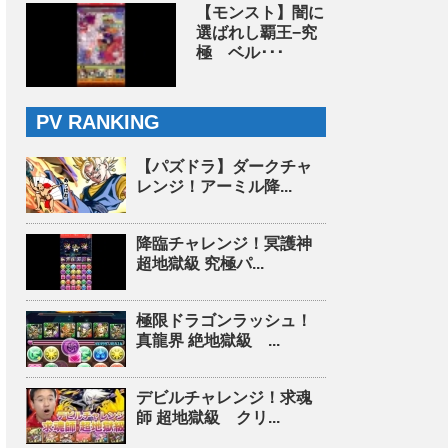
【モンスト】闇に
選ばれし覇王−究
極 ベル･･･
PV RANKING
【パズドラ】ダークチャ
レンジ！アーミル降...
降臨チャレンジ！冥護神
超地獄級 究極パ...
極限ドラゴンラッシュ！
真龍界 絶地獄級 ...
デビルチャレンジ！求魂
師 超地獄級 クリ...