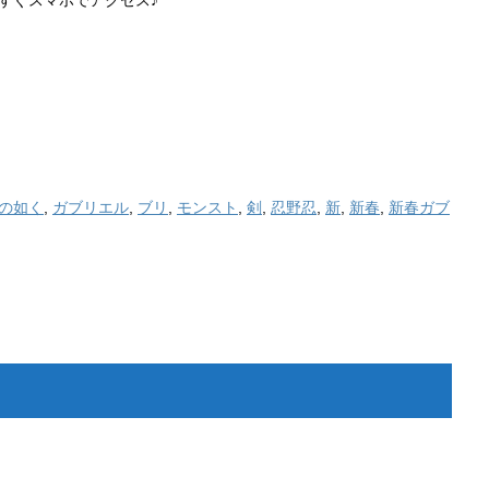
の如く
,
ガブリエル
,
ブリ
,
モンスト
,
剣
,
忍野忍
,
新
,
新春
,
新春ガブ