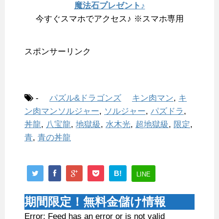
魔法石プレゼント♪
今すぐスマホでアクセス♪ ※スマホ専用
スポンサーリンク
-
パズル&ドラゴンズ
キン肉マン
,
キ
ン肉マンソルジャー
,
ソルジャー
,
パズドラ
,
丼龍
,
八宝龍
,
地獄級
,
水木光
,
超地獄級
,
限定
,
青
,
青の丼龍
B!
LINE
期間限定！無料金儲け情報
Error: Feed has an error or is not valid