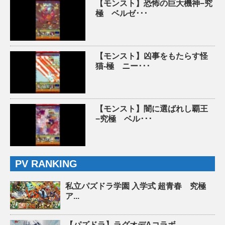
【モンスト】恐怖の巨大機神−究
極 ベルゼ･･･
【モンスト】凶事をもたらす怪
猫-極 ニー･･･
【モンスト】闇に選ばれし覇王
−究極 ベル･･･
PV RANKING
私立パズドラ学園 入学式 超青春 究極
ア...
【パズドラ】ラグオデAコラボ...