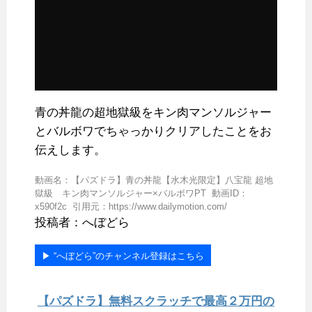
青の丼龍の超地獄級をキン肉マンソルジャー
とバルボワでちゃっかりクリアしたことをお
伝えします。
動画名：【パズドラ】青の丼龍【水木光限定】八宝龍 超地
獄級 キン肉マンソルジャー×バルボワPT 動画ID：
x590f2c 引用元：https://www.dailymotion.com/
投稿者：へぼどら
▶︎ “へぼどら”のチャンネル登録はこちら
【パズドラ】無料スクラッチで最高２万円の