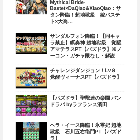
Mythical Bride-
Bastet×DaQiao&XiaoQiao：サ
タン降臨！超地獄級 嫁バステ
ト×大喬…
サンダルフォン降臨！【同キャ
ラ禁止】瞑奏神 超地獄級 覚醒
アマテラスPT【パズドラ】※ノ
ーコン・ガチャ限なし・解説
チャレンジダンジョン！Lv８
覚醒ヴィーナスPT【パズドラ】
【パズドラ】聖獣達の楽園 パン
ドラパ byラフランス濱田
ヘラ・イース降臨！氷零妃 超地
獄級 石川五右衛門PT【パズド
ラ】