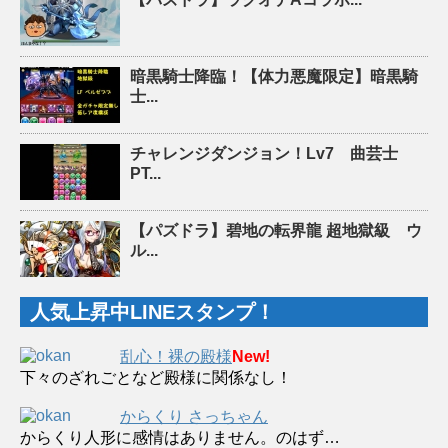
暗黒騎士降臨！【体力悪魔限定】暗黒騎
士...
チャレンジダンジョン！Lv7 曲芸士
PT...
【パズドラ】碧地の転界龍 超地獄級 ウ
ル...
人気上昇中LINEスタンプ！
乱心！裸の殿様
New!
下々のざれごとなど殿様に関係なし！
からくり さっちゃん
からくり人形に感情はありません。のはず…