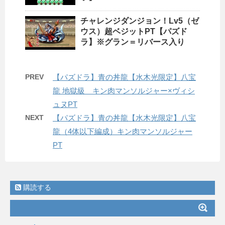
チャレンジダンジョン！Lv5（ゼ
ウス）超ベジットPT【パズド
ラ】※グラン＝リバース入り
PREV
【パズドラ】青の丼龍【水木光限定】八宝
龍 地獄級 キン肉マンソルジャー×ヴィシ
ュヌPT
NEXT
【パズドラ】青の丼龍【水木光限定】八宝
龍（4体以下編成）キン肉マンソルジャー
PT
購読する