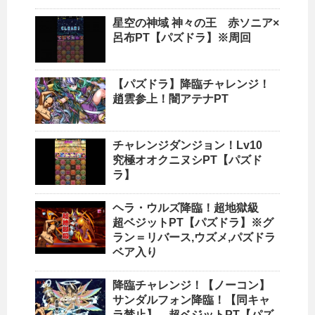
星空の神域 神々の王 赤ソニア×
呂布PT【パズドラ】※周回
【パズドラ】降臨チャレンジ！
趙雲参上！闇アテナPT
チャレンジダンジョン！Lv10
究極オオクニヌシPT【パズド
ラ】
ヘラ・ウルズ降臨！超地獄級
超ベジットPT【パズドラ】※グ
ラン＝リバース,ウズメ,パズドラ
ベア入り
降臨チャレンジ！【ノーコン】
サンダルフォン降臨！【同キャ
ラ禁止】 超ベジットPT【パズ