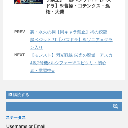
ドラ】※曹操・ゴテンクス・孫
権・大喬
PREV
裏・水火の祠【同キャラ禁止】祠の鮫龍
超ベジットPT【パズドラ】※ソニア＝グラ
ン入り
NEXT
【モンスト】閃光戦線 栄光の廃墟 アスカ
&改2号機×ルシファー※スピクリ・初心
者・学習中w
購読する
ステータス
Username or Email