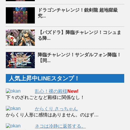
ドラゴンチャレンジ！銃剣龍 超地獄級
究...
【パズドラ】降臨チャレンジ！コシュま
る降...
降臨チャレンジ！サンダルフォン降臨！
【同...
人気上昇中LINEスタンプ！
乱心！裸の殿様
New!
下々のざれごとなど殿様に関係なし！
からくり さっちゃん
からくり人形に感情はありません。のはず…
ネコは冷静に返答する。