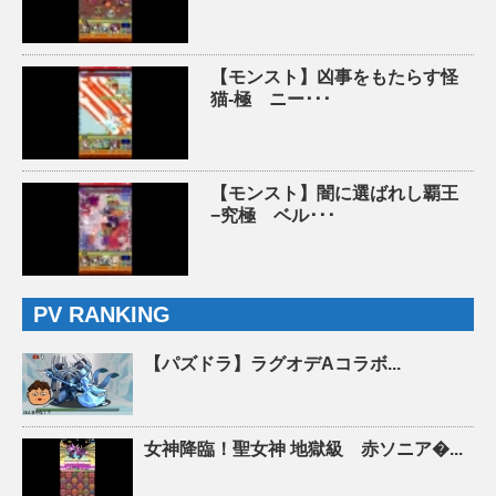
【モンスト】凶事をもたらす怪
猫-極 ニー･･･
【モンスト】闇に選ばれし覇王
−究極 ベル･･･
PV RANKING
【パズドラ】ラグオデAコラボ...
女神降臨！聖女神 地獄級 赤ソニア�...