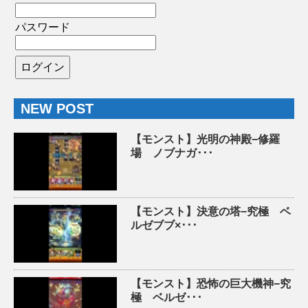
パスワード
NEW POST
【モンスト】光明の神殿−修羅
場 ノブナガ･･･
【モンスト】決意の塔−究極 ベ
ルゼブブ×･･･
【モンスト】恐怖の巨大機神−究
極 ベルゼ･･･