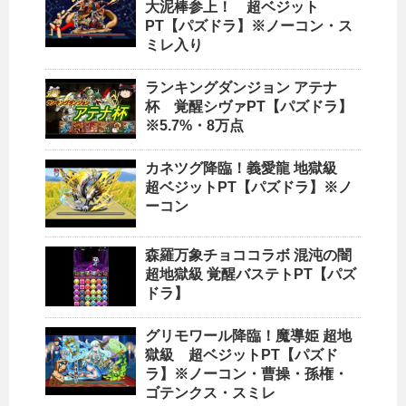
大泥棒参上！ 超ベジット
PT【パズドラ】※ノーコン・ス
ミレ入り
ランキングダンジョン アテナ
杯 覚醒シヴァPT【パズドラ】
※5.7%・8万点
カネツグ降臨！義愛龍 地獄級
超ベジットPT【パズドラ】※ノ
ーコン
森羅万象チョココラボ 混沌の闇
超地獄級 覚醒バステトPT【パズ
ドラ】
グリモワール降臨！魔導姫 超地
獄級 超ベジットPT【パズド
ラ】※ノーコン・曹操・孫権・
ゴテンクス・スミレ