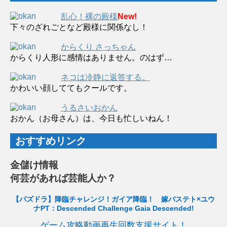
乱心！裸の殿様
New!
下々のざれごとなど殿様に関係なし！
からくり さっちゃん
からくり人形に感情はありません。のはず…
ネコは冷静に返答する。
かわいい顔しててもクールです。
うるさいおかん
おかん（お母さん）は、今日も忙しいねん！
おすすめリンク
金儲け情報
何芸があれば芸能人か？
【パズドラ】降臨チャレンジ！ガイア降臨！ 嫁バステト×ユウ
ナPT：Descended Challenge Gaia Descended!
ゲーム攻略動画再生回数支援サイト！