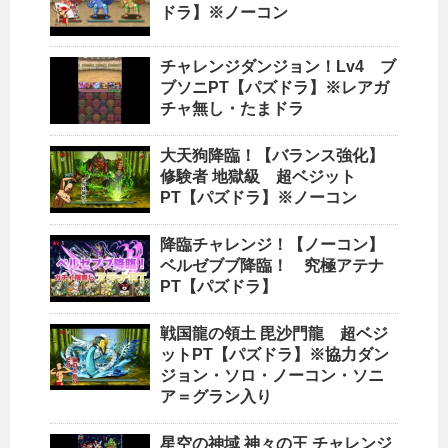
ドラ】※ノーコン
チャレンジダンジョン！Lv4 ブ
ブソニPT【パズドラ】※レアガ
チャ無し・たまドラ
大天狗降臨！【バランス強化】
修験者 地獄級 超ベジット
PT【パズドラ】※ノーコン
降臨チャレンジ！【ノーコン】
ベルゼブブ降臨！ 究極アテナ
PT【パズドラ】
戦国龍の領土 毘沙門龍 超ベジ
ットPT【パズドラ】※協力ダン
ジョン・ソロ・ノーコン・ソニ
ア＝グラン入り
星空の神域 神々の王 チャレンジ