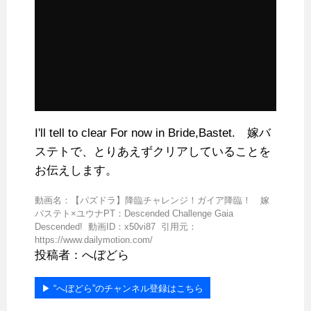
I'll tell to clear For now in Bride,Bastet. 嫁バ
ステトで、とりあえずクリアしていることを
お伝えします。
動画名：【パズドラ】降臨チャレンジ！ガイア降臨！ 嫁
バステト×ユウナPT：Descended Challenge Gaia
Descended! 動画ID：x50vi87 引用元：
https://www.dailymotion.com/
投稿者：へぼどら
▶︎ “へぼどら”のチャンネル登録はこちら