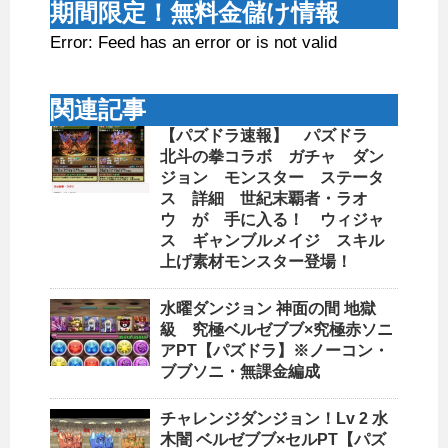
期間限定！無料金儲け情報
Error: Feed has an error or is not valid
関連記事
【パズドラ速報】 パズドラ
北斗の拳コラボ ガチャ ダン
ジョン モンスター ステータ
ス 詳細 世紀末覇者・ラオ
ウ が 手に入る！ ウィジャ
ス ギャンブルメイジ スキル
上げ素材モンスター登場！
水曜ダンジョン 神面の間 地獄
級 究極ベルゼブブ×究極赤ソニ
アPT【パズドラ】※ノーコン・
ブブソニ・無課金編成
チャレンジダンジョン！Lv 2 水
木闇 ベルゼブブ×セルPT【パズ