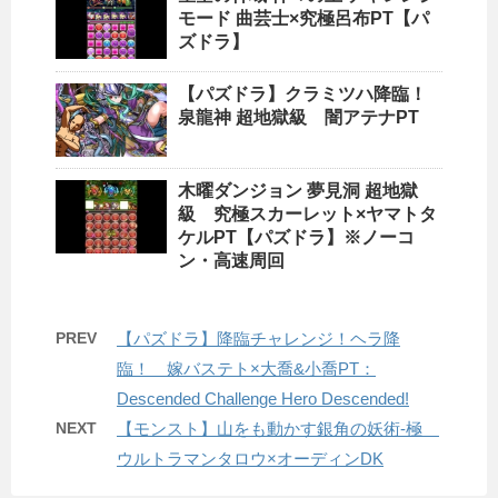
モード 曲芸士×究極呂布PT【パ
ズドラ】
【パズドラ】クラミツハ降臨！
泉龍神 超地獄級 闇アテナPT
木曜ダンジョン 夢見洞 超地獄
級 究極スカーレット×ヤマトタ
ケルPT【パズドラ】※ノーコ
ン・高速周回
PREV
【パズドラ】降臨チャレンジ！ヘラ降
臨！ 嫁バステト×大喬&小喬PT：
Descended Challenge Hero Descended!
NEXT
【モンスト】山をも動かす銀角の妖術-極
ウルトラマンタロウ×オーディンDK