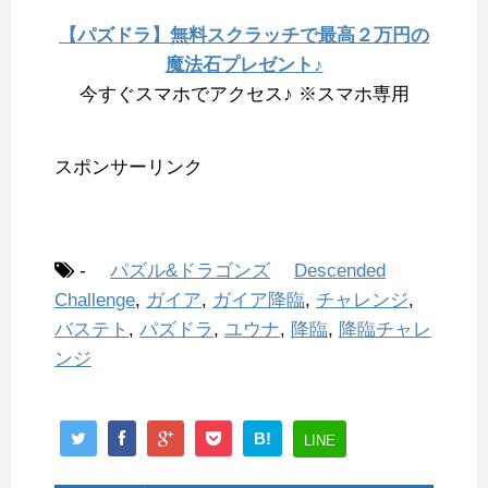
【パズドラ】無料スクラッチで最高２万円の
魔法石プレゼント♪
今すぐスマホでアクセス♪ ※スマホ専用
スポンサーリンク
-
パズル&ドラゴンズ
Descended
Challenge
,
ガイア
,
ガイア降臨
,
チャレンジ
,
バステト
,
パズドラ
,
ユウナ
,
降臨
,
降臨チャレ
ンジ
B!
LINE