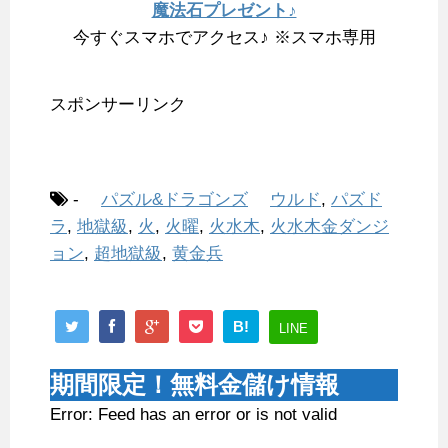
魔法石プレゼント♪
今すぐスマホでアクセス♪ ※スマホ専用
スポンサーリンク
-
パズル&ドラゴンズ
ウルド
,
パズド
ラ
,
地獄級
,
火
,
火曜
,
火水木
,
火水木金ダンジ
ョン
,
超地獄級
,
黄金兵
B!
LINE
期間限定！無料金儲け情報
Error: Feed has an error or is not valid