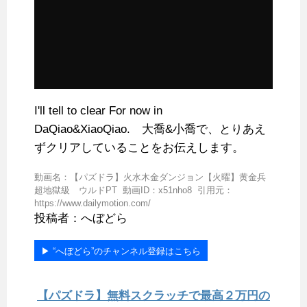
I'll tell to clear For now in
DaQiao&XiaoQiao. 大喬&小喬で、とりあえ
ずクリアしていることをお伝えします。
動画名：【パズドラ】火水木金ダンジョン【火曜】黄金兵
超地獄級 ウルドPT 動画ID：x51nho8 引用元：
https://www.dailymotion.com/
投稿者：へぼどら
▶︎ “へぼどら”のチャンネル登録はこちら
【パズドラ】無料スクラッチで最高２万円の