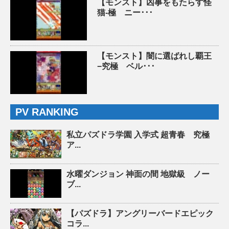
【モンスト】凶事をもたらす怪
猫-極 ニー･･･
【モンスト】闇に選ばれし覇王
−究極 ベル･･･
PV RANKING
私立パズドラ学園 入学式 超青春 究極
ア...
水曜ダンジョン 神面の間 地獄級 ノー
ブ...
【パズドラ】アングリーバードエピック
コラ...