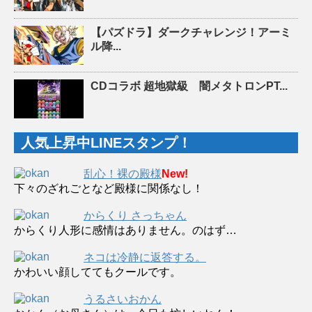
【パズドラ】ダークチャレンジ！アーミ
ル降...
CDコラボ 超地獄級 闇メタトロンPT...
人気上昇中LINEスタンプ！
乱心！裸の殿様
New!
下々のざれごとなど殿様に関係なし！
からくり さっちゃん
からくり人形に感情はありません。のはず…
ネコは冷静に返答する。
かわいい顔しててもクールです。
うるさいおかん