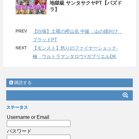
地獄級 サンタサクヤPT【パズド
ラ】
PREV
【白猫】土曜の橙山岳 中級：山の雄叫び
ブラッドPT
NEXT
【モンスト】怒りのファイヤーショック-
極 ウルトラマンタロウ×ガブリエルDK
購読する
ステータス
Username or Email
パスワード