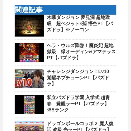
関連記事
木曜ダンジョン 夢見洞 超地獄
級 超ベジット×孫 悟空PT【パ
ズドラ】※ノーコン
ヘラ・ウルズ降臨！魔炎妃 超地
獄級 緑オーディン&アマテラス
PT【パズドラ】
チャレンジダンジョン！Lv10
覚醒ネプチューンPT【パズド
ラ】
私立パズドラ学園 入学式 超青
春 覚醒ラーPT【パズドラ】
※Sランク
ドラゴンボールコラボ２ 魔人復
活 改級 光ラーPT【パズドラ】