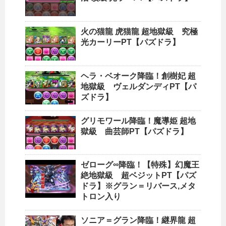
火の猫龍 虎猫龍 超地獄級 究極
光カーリーPT【パズドラ】
ヘラ・ベオーク降臨！創樹妃 超
地獄級 ヴェルダンディPT【パ
ズドラ】
グリモワール降臨！魔導姫 超地
獄級 曲芸師PT【パズドラ】
ゼローグ∞降臨！【特殊】幻魔王
絶地獄級 超ベジットPT【パズ
ドラ】※グラン＝リバース,メタ
トロン入り
ソニア＝グラン降臨！継界龍 超