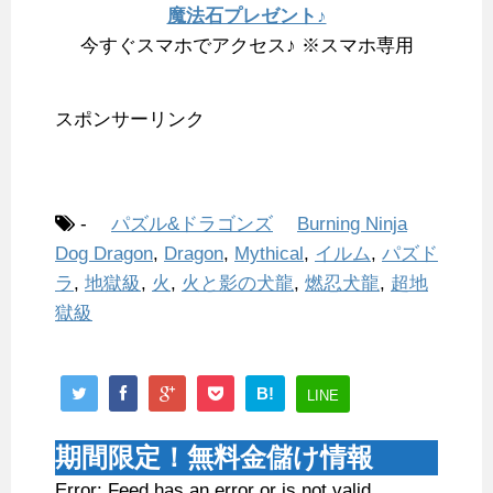
魔法石プレゼント♪
今すぐスマホでアクセス♪ ※スマホ専用
スポンサーリンク
-
パズル&ドラゴンズ
Burning Ninja
Dog Dragon
,
Dragon
,
Mythical
,
イルム
,
パズド
ラ
,
地獄級
,
火
,
火と影の犬龍
,
燃忍犬龍
,
超地
獄級
B!
LINE
期間限定！無料金儲け情報
Error: Feed has an error or is not valid