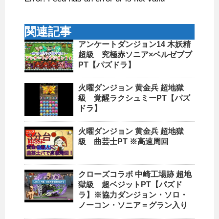
関連記事
アンケートダンジョン14 木妖精
超級 究極赤ソニア×ベルゼブブ
PT【パズドラ】
火曜ダンジョン 黄金兵 超地獄
級 覚醒ラクシュミーPT【パズ
ドラ】
火曜ダンジョン 黄金兵 超地獄
級 曲芸士PT ※高速周回
クローズコラボ 中崎工場跡 超地
獄級 超ベジットPT【パズド
ラ】※協力ダンジョン・ソロ・
ノーコン・ソニア＝グラン入り