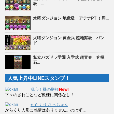
級 ...
水曜ダンジョン 地獄級 アテナPT（ 周...
火曜ダンジョン 黄金兵 超地獄級 パン
ド...
私立パズドラ学園 入学式 超青春 究極
石...
人気上昇中LINEスタンプ！
乱心！裸の殿様
New!
下々のざれごとなど殿様に関係なし！
からくり さっちゃん
からくり人形に感情はありません。のはず…