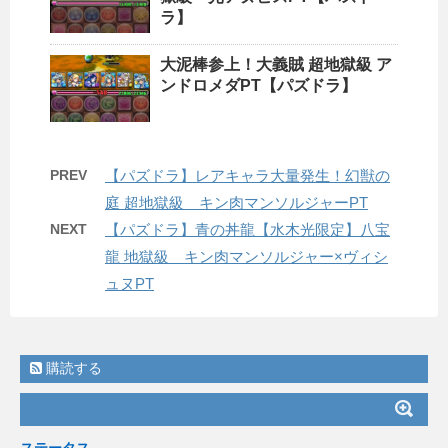
ラ】
大泥棒参上！大義賊 超地獄級 ア
ンドロメダPT【パズドラ】
PREV
【パズドラ】レアキャラ大量発生！幻獣の
庭 超地獄級 キン肉マンソルジャーPT
NEXT
【パズドラ】青の丼龍【水木光限定】八宝
龍 地獄級 キン肉マンソルジャー×ヴィシ
ュヌPT
購読する
ステータス