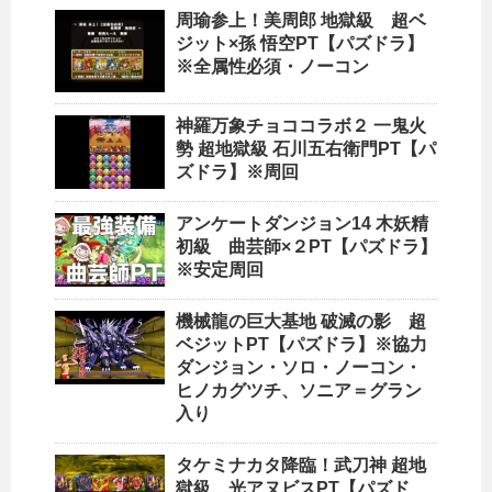
周瑜参上！美周郎 地獄級 超ベ
ジット×孫 悟空PT【パズドラ】
※全属性必須・ノーコン
神羅万象チョココラボ２ 一鬼火
勢 超地獄級 石川五右衛門PT【パ
ズドラ】※周回
アンケートダンジョン14 木妖精
初級 曲芸師×２PT【パズドラ】
※安定周回
機械龍の巨大基地 破滅の影 超
ベジットPT【パズドラ】※協力
ダンジョン・ソロ・ノーコン・
ヒノカグツチ、ソニア＝グラン
入り
タケミナカタ降臨！武刀神 超地
獄級 光アヌビスPT【パズド