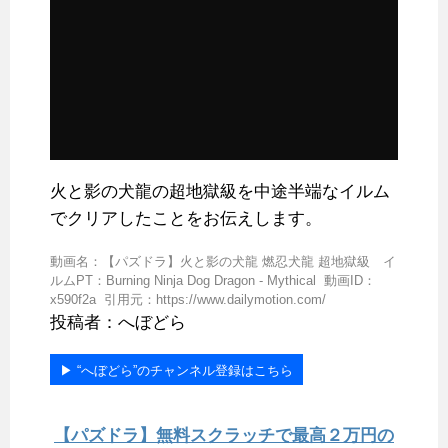
火と影の犬龍の超地獄級を中途半端なイルム
でクリアしたことをお伝えします。
動画名：【パズドラ】火と影の犬龍 燃忍犬龍 超地獄級 イ
ルムPT：Burning Ninja Dog Dragon - Mythical 動画ID：
x590f2a 引用元：https://www.dailymotion.com/
投稿者：へぼどら
▶︎ “へぼどら”のチャンネル登録はこちら
【パズドラ】無料スクラッチで最高２万円の