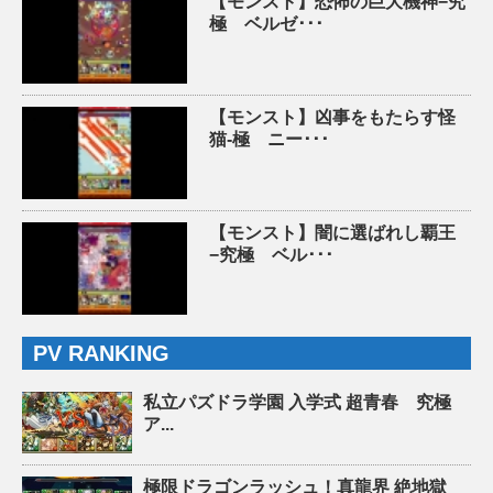
【モンスト】恐怖の巨大機神−究
極 ベルゼ･･･
【モンスト】凶事をもたらす怪
猫-極 ニー･･･
【モンスト】闇に選ばれし覇王
−究極 ベル･･･
PV RANKING
私立パズドラ学園 入学式 超青春 究極
ア...
極限ドラゴンラッシュ！真龍界 絶地獄