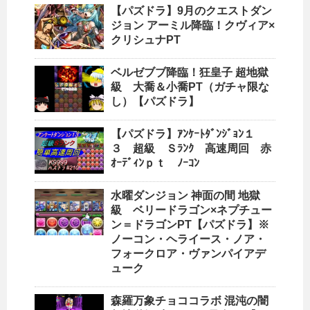
【パズドラ】9月のクエストダン
ジョン アーミル降臨！クヴィア×
クリシュナPT
ベルゼブブ降臨！狂皇子 超地獄
級 大喬＆小喬PT（ガチャ限な
し）【パズドラ】
【パズドラ】ｱﾝｹｰﾄﾀﾞﾝｼﾞｮﾝ１
３ 超級 Ｓﾗﾝｸ 高速周回 赤
ｵｰﾃﾞｨﾝｐｔ ﾉｰｺﾝ
水曜ダンジョン 神面の間 地獄
級 ベリードラゴン×ネプチュー
ン＝ドラゴンPT【パズドラ】※
ノーコン・ヘライース・ノア・
フォークロア・ヴァンパイアデ
ューク
森羅万象チョココラボ 混沌の闇