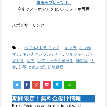
魔法石プレゼント♪
今すぐスマホでアクセス♪ ※スマホ専用
スポンサーリンク
-
パズル&ドラゴンズ
キャラ
,
キン肉
マン
,
キン肉マンソルジャー
,
ソルジャー
,
パ
ズドラ
,
レア
,
レアキャラ大量発生
,
地獄級
,
大
量
,
幻獣
,
幻獣の庭
,
超地獄級
B!
LINE
期間限定！無料金儲け情報
Error: Feed has an error or is not valid