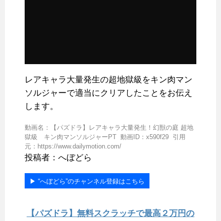
レアキャラ大量発生の超地獄級をキン肉マン
ソルジャーで適当にクリアしたことをお伝え
します。
動画名：【パズドラ】レアキャラ大量発生！幻獣の庭 超地
獄級 キン肉マンソルジャーPT 動画ID：x590f29 引用
元：https://www.dailymotion.com/
投稿者：へぼどら
▶︎ “へぼどら”のチャンネル登録はこちら
【パズドラ】無料スクラッチで最高２万円の