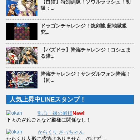
【白猫】特別訓練！ソウルラッシュ！初
級：...
ドラゴンチャレンジ！銃剣龍 超地獄級
究...
【パズドラ】降臨チャレンジ！コシュま
る降...
降臨チャレンジ！サンダルフォン降臨！
【同...
人気上昇中LINEスタンプ！
乱心！裸の殿様
New!
下々のざれごとなど殿様に関係なし！
からくり さっちゃん
からくり人形に感情はありません。のはず…