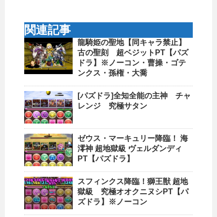
関連記事
龍騎姫の聖地【同キャラ禁止】
古の聖刻 超ベジットPT【パズ
ドラ】※ノーコン・曹操・ゴテ
ンクス・孫権・大喬
[パズドラ]全知全能の主神 チャ
レンジ 究極サタン
ゼウス・マーキュリー降臨！ 海
澪神 超地獄級 ヴェルダンディ
PT【パズドラ】
スフィンクス降臨！獅王獣 超地
獄級 究極オオクニヌシPT【パ
ズドラ】※ノーコン