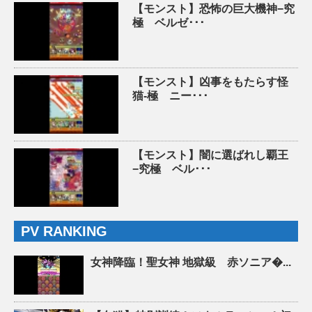
【モンスト】恐怖の巨大機神−究
極 ベルゼ･･･
【モンスト】凶事をもたらす怪
猫-極 ニー･･･
【モンスト】闇に選ばれし覇王
−究極 ベル･･･
PV RANKING
女神降臨！聖女神 地獄級 赤ソニア�...