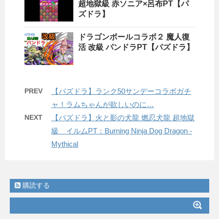
超地獄級 赤ソニア×呂布PT【パ
ズドラ】
ドラゴンボールコラボ２ 魔人復
活 改級 パンドラPT【パズドラ】
PREV
【パズドラ】ランク50サンデーコラボガチ
ャ！ラムちゃんが欲しいのに…
NEXT
【パズドラ】火と影の犬龍 燃忍犬龍 超地獄
級 イルムPT：Burning Ninja Dog Dragon -
Mythical
購読する