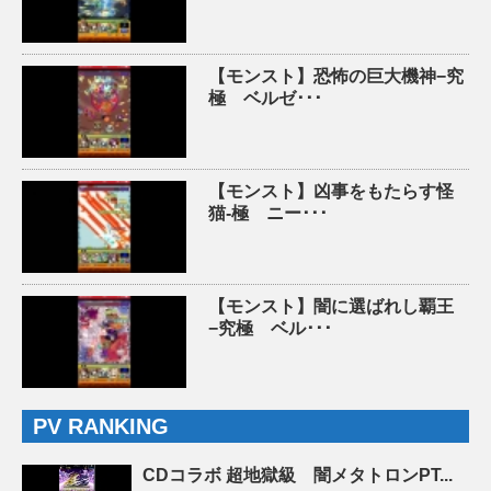
【モンスト】恐怖の巨大機神−究
極 ベルゼ･･･
【モンスト】凶事をもたらす怪
猫-極 ニー･･･
【モンスト】闇に選ばれし覇王
−究極 ベル･･･
PV RANKING
CDコラボ 超地獄級 闇メタトロンPT...