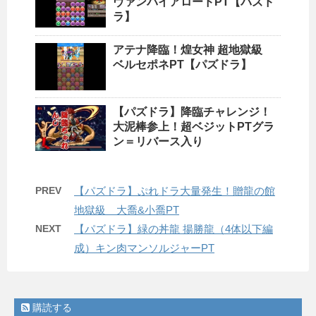
ヴァンパイアロードPT【パズド
ラ】
アテナ降臨！煌女神 超地獄級
ベルセポネPT【パズドラ】
【パズドラ】降臨チャレンジ！
大泥棒参上！超ベジットPTグラ
ン＝リバース入り
PREV
【パズドラ】ぷれドラ大量発生！贈龍の館
地獄級 大喬&小喬PT
NEXT
【パズドラ】緑の丼龍 揚勝龍（4体以下編
成）キン肉マンソルジャーPT
購読する