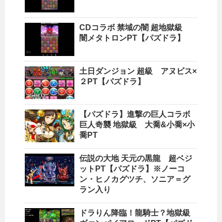
CDコラボ 禁域の闇 超地獄級
闇メタトロンPT【パズドラ】
土日ダンジョン 超級 アヌビス×
２PT【パズドラ】
【パズドラ】進撃の巨人コラボ
巨人奇襲 地獄級 大喬&小喬×小
喬PT
伝説の大地 天元の黒龍 超ベジ
ットPT【パズドラ】※ノーコ
ン・ヒノカグツチ、ソニア＝グ
ラン入り
ドラりん降臨！龍騎士？地獄級