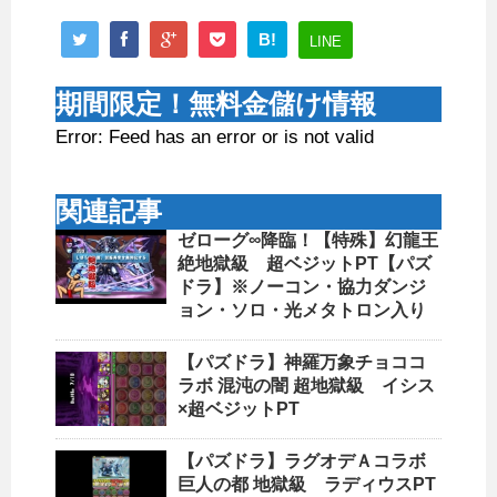
B!
LINE
期間限定！無料金儲け情報
Error: Feed has an error or is not valid
関連記事
ゼローグ∞降臨！【特殊】幻龍王
絶地獄級 超ベジットPT【パズ
ドラ】※ノーコン・協力ダンジ
ョン・ソロ・光メタトロン入り
【パズドラ】神羅万象チョココ
ラボ 混沌の闇 超地獄級 イシス
×超ベジットPT
【パズドラ】ラグオデＡコラボ
巨人の都 地獄級 ラディウスPT