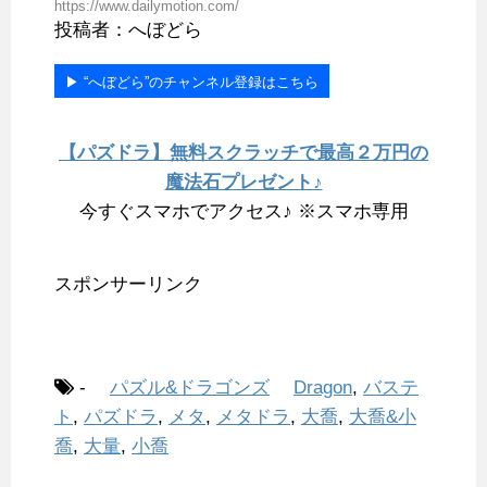
https://www.dailymotion.com/
投稿者：へぼどら
▶︎ “へぼどら”のチャンネル登録はこちら
【パズドラ】無料スクラッチで最高２万円の
魔法石プレゼント♪
今すぐスマホでアクセス♪ ※スマホ専用
スポンサーリンク
-
パズル&ドラゴンズ
Dragon
,
バステ
ト
,
パズドラ
,
メタ
,
メタドラ
,
大喬
,
大喬&小
喬
,
大量
,
小喬