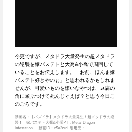
今更ですが、メタドラ大量発生の超メタドラ
の逆襲を嫁バステトと大喬&小喬で周回して
いることをお伝えします。「お前、ほんま嫁
バステト好きやのぉ」と思われるかもしれま
せんが、可愛いものを嫌いなやつは、豆腐の
角に頭ぶつけて死んじゃえば？と思う今日こ
のごろです。
動画名：【パズドラ】メタドラ大量発生！超メタドラの逆
襲！ 嫁バステト大喬&小喬PT：Metal Dragon
Infestation... 動画ID：x5a2nrd 引用元：