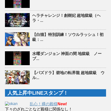
ヘラチャレンジ！創樹妃 超地獄級（ヘ
ラ・...
【白猫】特別訓練！ソウルラッシュ！初
級：...
水曜ダンジョン 神面の間 地獄級 ノー
ブ...
【パズドラ】碧地の転界龍 超地獄級 ウ
ル...
人気上昇中LINEスタンプ！
乱心！裸の殿様
New!
下々のざれごとなど殿様に関係なし！