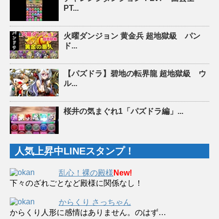
PT...
火曜ダンジョン 黄金兵 超地獄級 パン
ド...
【パズドラ】碧地の転界龍 超地獄級 ウ
ル...
桜井の気まぐれ1「パズドラ編」...
人気上昇中LINEスタンプ！
乱心！裸の殿様
New!
下々のざれごとなど殿様に関係なし！
からくり さっちゃん
からくり人形に感情はありません。のはず…