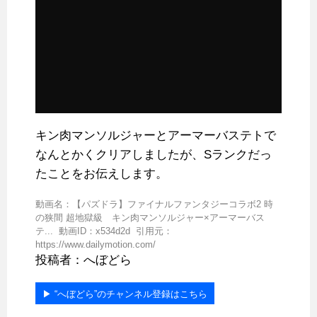
キン肉マンソルジャーとアーマーバステトで
なんとかくクリアしましたが、Sランクだっ
たことをお伝えします。
動画名：【パズドラ】ファイナルファンタジーコラボ2 時
の狭間 超地獄級 キン肉マンソルジャー×アーマーバス
テ... 動画ID：x534d2d 引用元：
https://www.dailymotion.com/
投稿者：へぼどら
▶︎ “へぼどら”のチャンネル登録はこちら