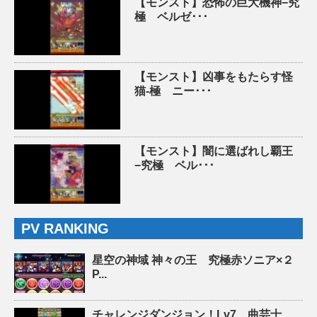
【モンスト】恐怖の巨大機神−究
極 ベルゼ･･･
【モンスト】凶事をもたらす怪
猫-極 ニー･･･
【モンスト】闇に選ばれし覇王
−究極 ベル･･･
PV RANKING
星空の神域 神々の王 究極赤ソニア×２
P...
チャレンジダンジョン！Lv7 曲芸士