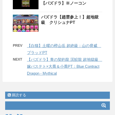
【パズドラ】※ノーコン
パズドラ【趙雲参上！】超地獄
級 クリシュナPT
PREV
【白猫】土曜の橙山岳 超絶級：山の脅威
ブラッドPT
NEXT
【パズドラ】青の契約龍 溟鮫龍 超地獄級
嫁バステト×大喬＆小喬PT：Blue Contract
Dragon - Mythical
購読する