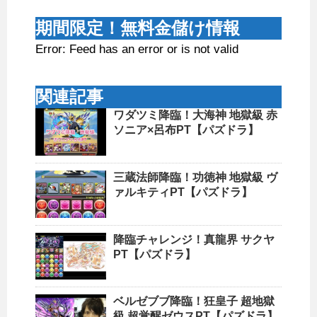
期間限定！無料金儲け情報
Error: Feed has an error or is not valid
関連記事
ワダツミ降臨！大海神 地獄級 赤
ソニア×呂布PT【パズドラ】
三蔵法師降臨！功徳神 地獄級 ヴ
ァルキティPT【パズドラ】
降臨チャレンジ！真龍界 サクヤ
PT【パズドラ】
ベルゼブブ降臨！狂皇子 超地獄
級 超覚醒ゼウスPT【パズドラ】