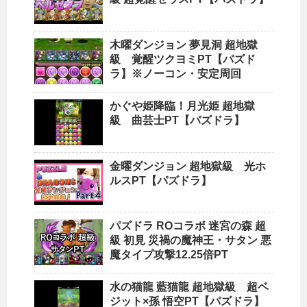
木曜ダンジョン 夢見洞 超地獄
級 覚醒ツクヨミPT【パズド
ラ】※ノーコン・安定周回
かぐや姫降臨！月光姫 超地獄
級 曲芸士PT【パズドラ】
金曜ダンジョン 超地獄級 光ホ
ルスPT【パズドラ】
パズドラ ROコラボ 迷宮の森 超
級 初見 災禍の魔神王・サタン 悪
魔タイプ攻撃12.25倍PT
水の猫龍 藍猫龍 超地獄級 超ベ
ジット×孫 悟空PT【パズドラ】