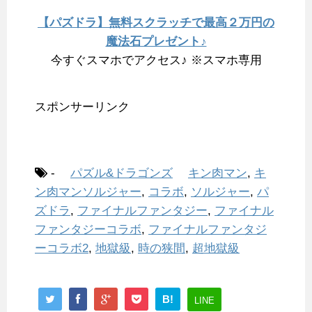
【パズドラ】無料スクラッチで最高２万円の
魔法石プレゼント♪
今すぐスマホでアクセス♪ ※スマホ専用
スポンサーリンク
-
パズル&ドラゴンズ
キン肉マン
,
キ
ン肉マンソルジャー
,
コラボ
,
ソルジャー
,
パ
ズドラ
,
ファイナルファンタジー
,
ファイナル
ファンタジーコラボ
,
ファイナルファンタジ
ーコラボ2
,
地獄級
,
時の狭間
,
超地獄級
B!
LINE