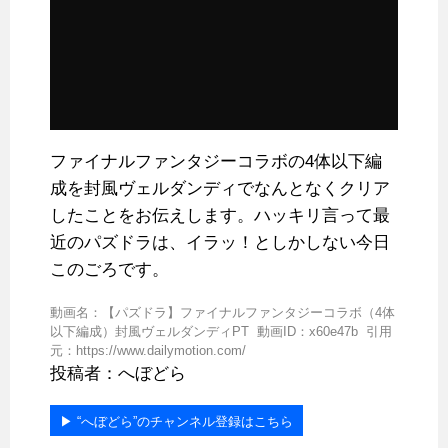
ファイナルファンタジーコラボの4体以下編
成を封風ヴェルダンディでなんとなくクリア
したことをお伝えします。ハッキリ言って最
近のパズドラは、イラッ！としかしない今日
このごろです。
動画名：【パズドラ】ファイナルファンタジーコラボ（4体
以下編成）封風ヴェルダンディPT 動画ID：x60e47b 引用
元：https://www.dailymotion.com/
投稿者：へぼどら
▶︎ “へぼどら”のチャンネル登録はこちら