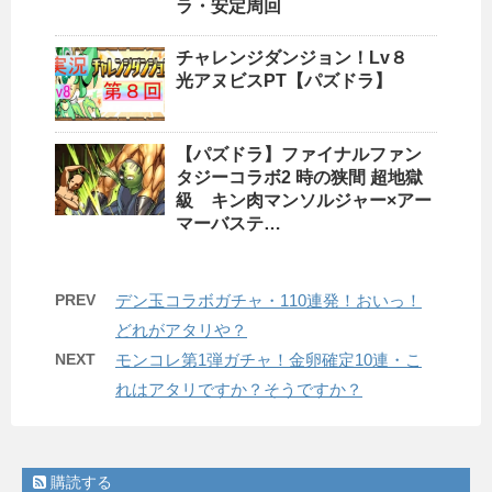
ラ・安定周回
チャレンジダンジョン！Lv８
光アヌビスPT【パズドラ】
【パズドラ】ファイナルファン
タジーコラボ2 時の狭間 超地獄
級 キン肉マンソルジャー×アー
マーバステ…
PREV
デン玉コラボガチャ・110連発！おいっ！
どれがアタリや？
NEXT
モンコレ第1弾ガチャ！金卵確定10連・こ
れはアタリですか？そうですか？
購読する