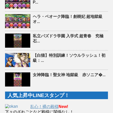
P...
ヘラ・ベオーク降臨！創樹妃 超地獄級
オ...
私立パズドラ学園 入学式 超青春 究極
石...
【白猫】特別訓練！ソウルラッシュ！初
級：...
女神降臨！聖女神 地獄級 赤ソニア�...
人気上昇中LINEスタンプ！
乱心！裸の殿様
New!
下々のざれごとなど殿様に関係なし！