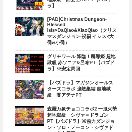
ラ】
[PAD]Christmas Dungeon-
Blessed
Isis×DaQiao&XiaoQiao（クリス
マスダンジョン-祝福 イシス×大
喬&小喬）
グリモワール 降臨！魔導姫 超地
獄級 赤ソニア&呂布PT【パズド
ラ】※安定周回
【パズドラ】マガジンオールス
ターズコラボ 強敵集結 超地獄
級 闇アテナPT
森羅万象チョココラボ2 一鬼火勢
超地獄級 シヴァ＝ドラゴン
PT【パズドラ】※協力ダンジョ
ン・ソロ・ノーコン・シヴァド