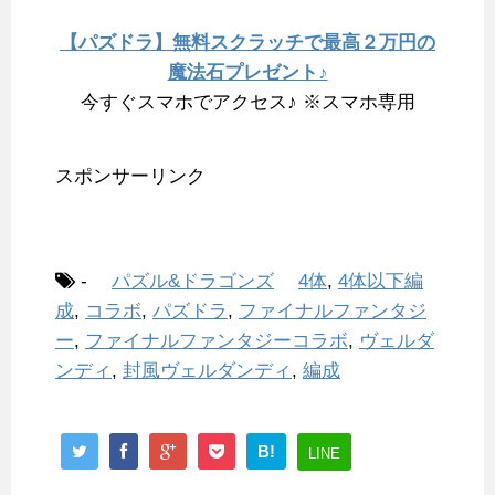
【パズドラ】無料スクラッチで最高２万円の
魔法石プレゼント♪
今すぐスマホでアクセス♪ ※スマホ専用
スポンサーリンク
-
パズル&ドラゴンズ
4体
,
4体以下編
成
,
コラボ
,
パズドラ
,
ファイナルファンタジ
ー
,
ファイナルファンタジーコラボ
,
ヴェルダ
ンディ
,
封風ヴェルダンディ
,
編成
B!
LINE