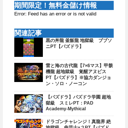
期間限定！無料金儲け情報
Error: Feed has an error or is not valid
関連記事
黒の丼龍 釜飯龍 地獄級 ブブソ
ニPT【パズドラ】
雷と海の古代龍【7×6マス】甲骸
機龍 超地獄級 覚醒アヌビス
PT【パズドラ】※協力ダンジョ
ン・ソロ・ノーコン
【パズドラ】パズドラ学園 超地
獄級 スミレPT：PAD
Academy-Mythical
ドラゴンチャレンジ！真龍界 絶
地獄級 曲芸士×２PT【パズド