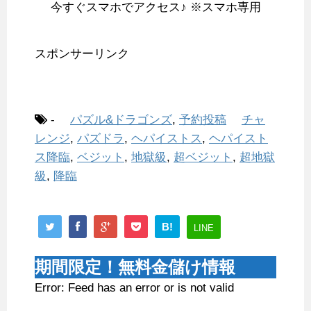
今すぐスマホでアクセス♪ ※スマホ専用
スポンサーリンク
-
パズル&ドラゴンズ
,
予約投稿
チャ
レンジ
,
パズドラ
,
ヘパイストス
,
ヘパイスト
ス降臨
,
ベジット
,
地獄級
,
超ベジット
,
超地獄
級
,
降臨
B!
LINE
期間限定！無料金儲け情報
Error: Feed has an error or is not valid