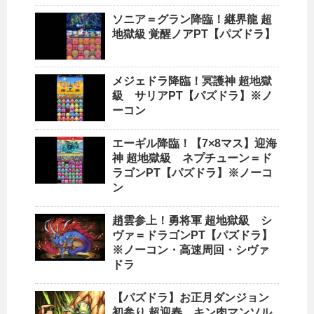
ソニア＝グラン降臨！継界龍 超
地獄級 覚醒ノアPT【パズドラ】
メジェドラ降臨！冥護神 超地獄
級 サリアPT【パズドラ】※ノ
ーコン
エーギル降臨！【7×8マス】迎海
神 超地獄級 ネプチューン＝ド
ラゴンPT【パズドラ】※ノーコ
ン
趙雲参上！勇将軍 超地獄級 シ
ヴァ＝ドラゴンPT【パズドラ】
※ノーコン・高速周回・シヴァ
ドラ
【パズドラ】お正月ダンジョン
初参り 超迎春 キン肉マンソル