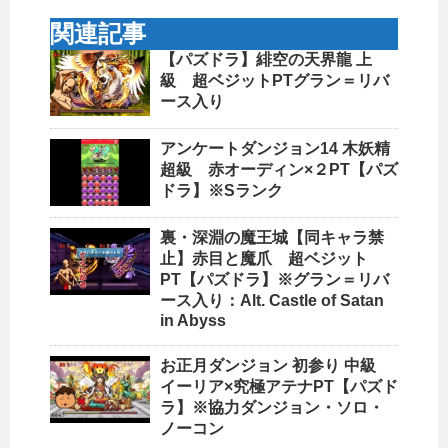
関連記事
【パズドラ】緋空の天界龍 上
級 超ベジットPTグラン＝リバ
ース入り
アンケートダンジョン14 木妖精
超級 赤オーディン×２PT【パズ
ドラ】※Sランク
裏・深淵の魔王城【同キャラ禁
止】赤目と魔爪 超ベジット
PT【パズドラ】※グラン＝リバ
ース入り：Alt. Castle of Satan
in Abyss
お正月ダンジョン 初参り 中級
イーリア×究極アテナPT【パズド
ラ】※協力ダンジョン・ソロ・
ノーコン