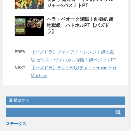
ジャー×バステトPT
ヘラ・ベオーク降臨！創樹妃 超
地獄級 ハトホルPT【パズド
ラ】
PREV
【パズドラ】ファイアチャレンジ！超地獄
級 ゼウス・ヴァルカン降臨！超ベジットPT
NEXT
【パズドラ】ランク50ガチャ！Heroine Egg
Machine
購読する
ステータス