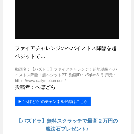
ファイアチャレンジのヘパイストス降臨を超
ベジットで…
動画名：【パズドラ】ファイアチャレンジ！超地獄級 ヘパ
イストス降臨！超ベジットPT 動画ID：x5glwa3 引用元：
https://www.dailymotion.com/
投稿者：へぼどら
▶︎ “へぼどら”のチャンネル登録はこちら
【パズドラ】無料スクラッチで最高２万円の
魔法石プレゼント♪