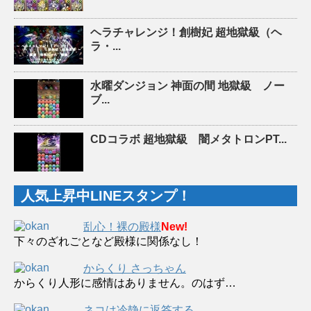
ヘラチャレンジ！創樹妃 超地獄級（ヘ
ラ・...
水曜ダンジョン 神面の間 地獄級 ノー
ブ...
CDコラボ 超地獄級 闇メタトロンPT...
人気上昇中LINEスタンプ！
乱心！裸の殿様
New!
下々のざれごとなど殿様に関係なし！
からくり さっちゃん
からくり人形に感情はありません。のはず…
ネコは冷静に返答する。