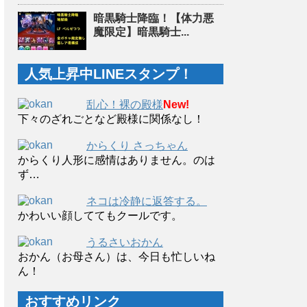
暗黒騎士降臨！【体力悪
魔限定】暗黒騎士...
人気上昇中LINEスタンプ！
乱心！裸の殿様
New!
下々のざれごとなど殿様に関係なし！
からくり さっちゃん
からくり人形に感情はありません。のは
ず…
ネコは冷静に返答する。
かわいい顔しててもクールです。
うるさいおかん
おかん（お母さん）は、今日も忙しいね
ん！
おすすめリンク