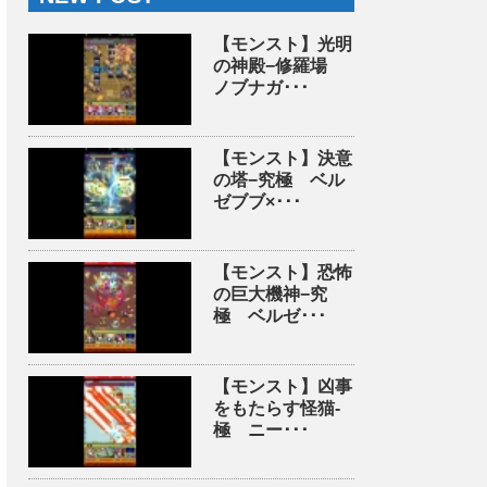
【モンスト】光明
の神殿−修羅場
ノブナガ･･･
【モンスト】決意
の塔−究極 ベル
ゼブブ×･･･
【モンスト】恐怖
の巨大機神−究
極 ベルゼ･･･
【モンスト】凶事
をもたらす怪猫-
極 ニー･･･