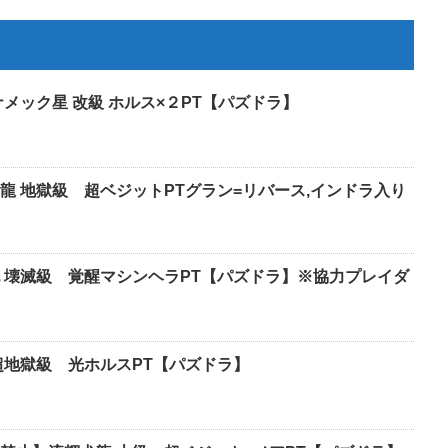
メック星 改級 ホルス×２PT【パズドラ】
龍 地獄級 超ベジットPTグラン=リバース,インドラ入り
 壊滅級 覚醒マシンヘラPT【パズドラ】※協力プレイダ
超地獄級 光ホルスPT【パズドラ】