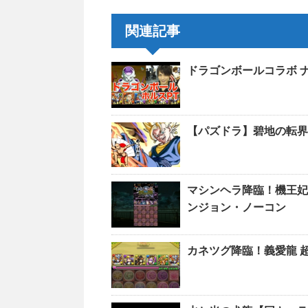
関連記事
ドラゴンボールコラボ ナ
【パズドラ】碧地の転界
マシンヘラ降臨！機王妃
ンジョン・ノーコン
カネツグ降臨！義愛龍 