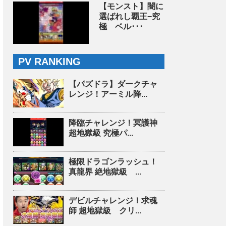
【モンスト】闇に
選ばれし覇王−究
極 ベル･･･
PV RANKING
【パズドラ】ダークチャ
レンジ！アーミル降...
降臨チャレンジ！冥護神
超地獄級 究極パ...
極限ドラゴンラッシュ！
真龍界 絶地獄級 ...
デビルチャレンジ！求魂
師 超地獄級 クリ...