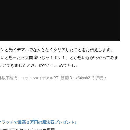
トンと光イデアルでなんとなくクリアしたことをお伝えします。
しいと思ったら大間違いじゃ！ボケ！」とか思いながらやってみま
リアできましたとさ。めでたし、めでたし。
下編成 コットン×イデアルPT 動画ID：x64pah2 引用元：
クラッチで最高２万円の魔法石プレゼント♪
マホでアクセス♪ ※スマホ専用