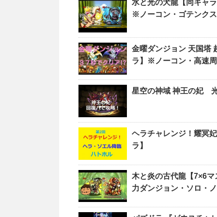
水と光の犬龍【同キャラ
※ノーコン・ゴテンクス
金曜ダンジョン 天国塔
ラ】※ノーコン・高速周
星空の神域 神王の妃 
ヘラチャレンジ！耀冥妃
ラ】
木と炎の古代龍【7×6マス
力ダンジョン・ソロ・