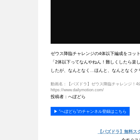
ゼウス降臨チャレンジの4体以下編成をコッ
「2体以下ってなんやねん！難しくしたら楽
したが、なんとなく…ほんと、なんとなくク
動画名：【パズドラ】ゼウス降臨チャレンジ！4体以
https://www.dailymotion.com/
投稿者：へぼどら
▶︎ “へぼどら”のチャンネル登録はこちら
【パズドラ】無料ス
今すぐス