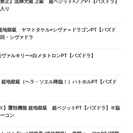
禁止】流輝犬龍 上級 超ベジット×ノアPT【パズドラ】
入り
 超地獄級 ヤマトタケル×シヴァ＝ドラゴンPT【パズド
回・シヴァドラ
光ヴァルキリー×白メタトロンPT【パズドラ】
 超地獄級（ヘラ・ソエル降臨！）ハトホルPT【パズド
】覆殻機龍 超地獄級 超ベジットPT【パズドラ】※協
ノーコン