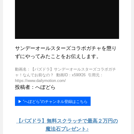
サンデーオールスターズコラボガチャを懲り
ずにやってみたことをお伝えします。
動画名：【パズドラ】サンデーオールスターズコラボガチ
ャ！なんでお前なの？ 動画ID：x590f26 引用元：
https://www.dailymotion.com/
投稿者：へぼどら
▶︎ “へぼどら”のチャンネル登録はこちら
【パズドラ】無料スクラッチで最高２万円の
魔法石プレゼント♪