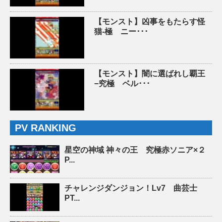
【モンスト】凶事をもたらす怪
猫-極 ニー･･･
【モンスト】闇に選ばれし覇王
−究極 ベル･･･
PV RANKING
星空の神域 神々の王 究極赤ソニア×２
P...
チャレンジダンジョン！Lv7 曲芸士
PT...