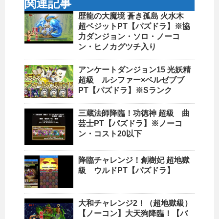
関連記事
歴龍の大魔境 蒼き孤島 火水木
超ベジットPT【パズドラ】※協
力ダンジョン・ソロ・ノーコ
ン・ヒノカグツチ入り
アンケートダンジョン15 光妖精
超級 ルシファー×ベルゼブブ
PT【パズドラ】※Sランク
三蔵法師降臨！功徳神 超級 曲
芸士PT【パズドラ】※ノーコ
ン・コスト20以下
降臨チャレンジ！創樹妃 超地獄
級 ウルドPT【パズドラ】
大和チャレンジ2！（超地獄級）
【ノーコン】大天狗降臨！【バ