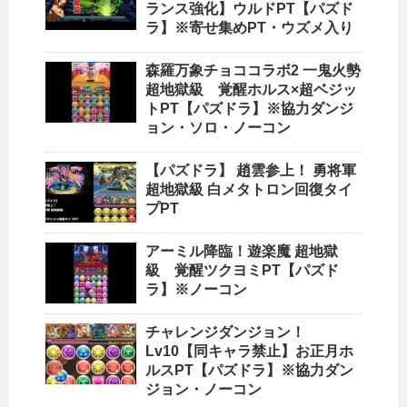
ランス強化】ウルドPT【パズド
ラ】※寄せ集めPT・ウズメ入り
森羅万象チョココラボ2 一鬼火勢
超地獄級 覚醒ホルス×超ベジッ
トPT【パズドラ】※協力ダンジ
ョン・ソロ・ノーコン
【パズドラ】 趙雲参上！ 勇将軍
超地獄級 白メタトロン回復タイ
プPT
アーミル降臨！遊楽魔 超地獄
級 覚醒ツクヨミPT【パズド
ラ】※ノーコン
チャレンジダンジョン！
Lv10【同キャラ禁止】お正月ホ
ルスPT【パズドラ】※協力ダン
ジョン・ノーコン