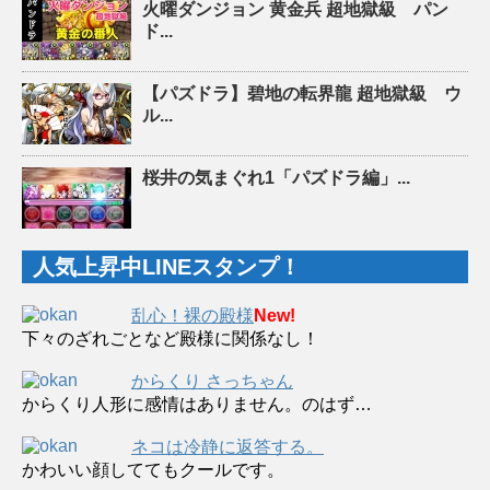
火曜ダンジョン 黄金兵 超地獄級 パン
ド...
【パズドラ】碧地の転界龍 超地獄級 ウ
ル...
桜井の気まぐれ1「パズドラ編」...
人気上昇中LINEスタンプ！
乱心！裸の殿様
New!
下々のざれごとなど殿様に関係なし！
からくり さっちゃん
からくり人形に感情はありません。のはず…
ネコは冷静に返答する。
かわいい顔しててもクールです。