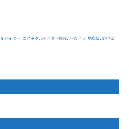
クルセイダー
,
コスモクルセイダー降臨
,
パズドラ
,
地獄級
,
絶地獄