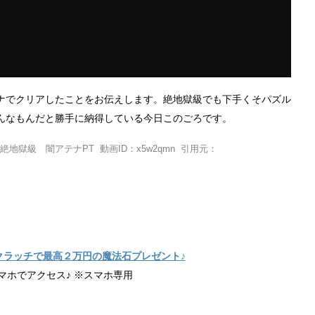
ナでクリアしたことをお伝えします。絶地獄級でも下手くそパズル
んなもんだと勝手に納得している今日このごろです。
獄級 闇アテナPT 動画ID：x5w2qmn 引用元：
クラッチで最高２万円の魔法石プレゼント♪
マホでアクセス♪ ※スマホ専用