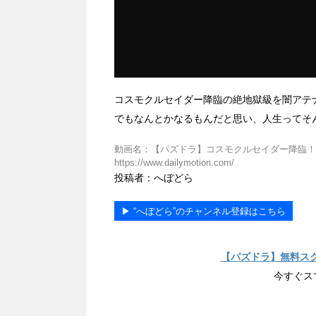
コスモクルセイダー降臨の絶地獄級を闇アテ
でもなんとかなるもんだと思い、人生ってそ
動画名：【パズドラ】コスモクルセイダー降臨！絶地
https://www.dailymotion.com/
投稿者：へぼどら
▶︎ “へぼどら”のチャンネル登録はこちら
【パズドラ】無料ス
今すぐス