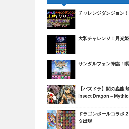
チャレンジダンジョン！L
大和チャレンジ！月光姫
サンダルフォン降臨！瞑
【パズドラ】闇の蟲龍 蛹
Insect Dragon – Mythic
ドラゴンボールコラボ２
タ出現