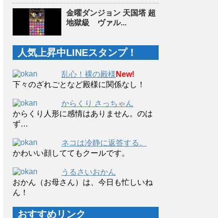
金曜ダンジョン 天国塔 超
地獄級 ヴァル...
人気上昇中LINEスタンプ！
乱心！裸の殿様
New!
下々のざれごとなど殿様に関係なし！
からくり さっちゃん
からくり人形に感情はありません。のは
ず…
ネコは冷静に返答する。
かわいい顔しててもクールです。
うるさいおかん
おかん（お母さん）は、今日も忙しいね
ん！
おすすめリンク