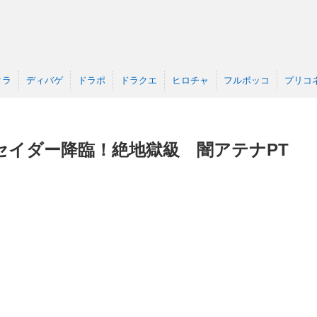
クラ
ディバゲ
ドラポ
ドラクエ
ヒロチャ
フルボッコ
プリコ
セイダー降臨！絶地獄級 闇アテナPT