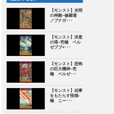
【モンスト】光明
の神殿−修羅場
ノブナガ･･･
【モンスト】決意
の塔−究極 ベル
ゼブブ×･･･
【モンスト】恐怖
の巨大機神−究
極 ベルゼ･･･
【モンスト】凶事
をもたらす怪猫-
極 ニー･･･