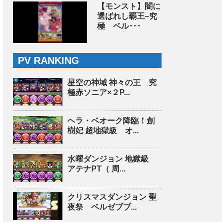
【モンスト】闇に
選ばれし覇王−究
極 ベル･･･
PV RANKING
星空の神域 神々の王 究
極赤ソニア×２P...
ヘラ・ベオーク降臨！創
樹妃 超地獄級 オ...
水曜ダンジョン 地獄級
アテナPT（ 周...
クリスマスダンジョン 聖
夜祭 ベルゼブブ...