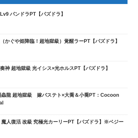
v9 パンドラPT【パズドラ】
（かぐや姫降臨！超地獄級）覚醒ラーPT【パズドラ】
奏神 超地獄級 光イシス×光ホルスPT【パズドラ】
蟲龍 超地獄級 嫁バステト×大喬＆小喬PT：Cocoon
al
 魔人復活 改級 究極光カーリーPT【パズドラ】※ベジー